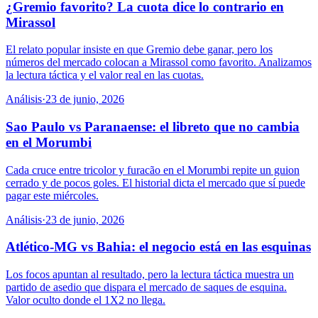
¿Gremio favorito? La cuota dice lo contrario en
Mirassol
El relato popular insiste en que Gremio debe ganar, pero los
números del mercado colocan a Mirassol como favorito. Analizamos
la lectura táctica y el valor real en las cuotas.
Análisis
·
23 de junio, 2026
Sao Paulo vs Paranaense: el libreto que no cambia
en el Morumbi
Cada cruce entre tricolor y furacão en el Morumbi repite un guion
cerrado y de pocos goles. El historial dicta el mercado que sí puede
pagar este miércoles.
Análisis
·
23 de junio, 2026
Atlético-MG vs Bahia: el negocio está en las esquinas
Los focos apuntan al resultado, pero la lectura táctica muestra un
partido de asedio que dispara el mercado de saques de esquina.
Valor oculto donde el 1X2 no llega.