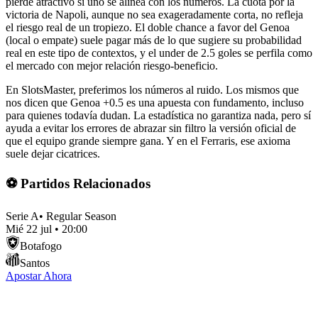
pierde atractivo si uno se alinea con los números. La cuota por la
victoria de Napoli, aunque no sea exageradamente corta, no refleja
el riesgo real de un tropiezo. El doble chance a favor del Genoa
(local o empate) suele pagar más de lo que sugiere su probabilidad
real en este tipo de contextos, y el under de 2.5 goles se perfila como
el mercado con mejor relación riesgo-beneficio.
En SlotsMaster, preferimos los números al ruido. Los mismos que
nos dicen que Genoa +0.5 es una apuesta con fundamento, incluso
para quienes todavía dudan. La estadística no garantiza nada, pero sí
ayuda a evitar los errores de abrazar sin filtro la versión oficial de
que el equipo grande siempre gana. Y en el Ferraris, ese axioma
suele dejar cicatrices.
⚽ Partidos Relacionados
Serie A
•
Regular Season
Mié 22 jul
•
20:00
Botafogo
Santos
Apostar Ahora