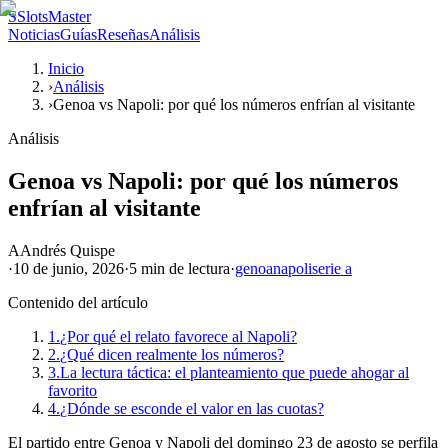
S
SlotsMaster
Noticias
Guías
Reseñas
Análisis
Inicio
›
Análisis
›
Genoa vs Napoli: por qué los números enfrían al visitante
Análisis
Genoa vs Napoli: por qué los números
enfrían al visitante
A
Andrés Quispe
·
10 de junio, 2026
·
5 min
de lectura
·
genoa
napoli
serie a
Contenido del artículo
1.
¿Por qué el relato favorece al Napoli?
2.
¿Qué dicen realmente los números?
3.
La lectura táctica: el planteamiento que puede ahogar al
favorito
4.
¿Dónde se esconde el valor en las cuotas?
El partido entre Genoa y Napoli del domingo 23 de agosto se perfila