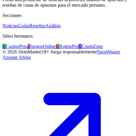
reseñas de casas de apuestas para el mercado peruano.
Secciones
Noticias
Guías
Reseñas
Análisis
Sitios hermanos
C
CasinoPeru
J
JuegosOnline
R
RuletaPro
C
CrashZone
©
2026
SlotsMaster
|
18+ Juega responsablemente
|
SportWager
Apostar Ahora