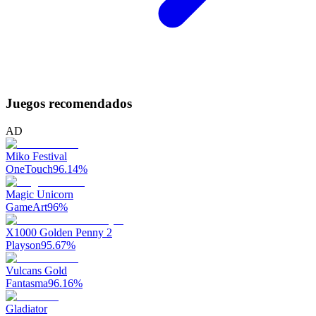
Juegos recomendados
AD
Miko Festival
OneTouch
96.14
%
Magic Unicorn
GameArt
96
%
X1000 Golden Penny 2
Playson
95.67
%
Vulcans Gold
Fantasma
96.16
%
Gladiator