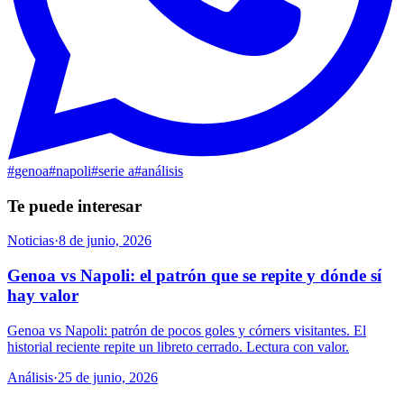
#
genoa
#
napoli
#
serie a
#
análisis
Te puede interesar
Noticias
·
8 de junio, 2026
Genoa vs Napoli: el patrón que se repite y dónde sí
hay valor
Genoa vs Napoli: patrón de pocos goles y córners visitantes. El
historial reciente repite un libreto cerrado. Lectura con valor.
Análisis
·
25 de junio, 2026