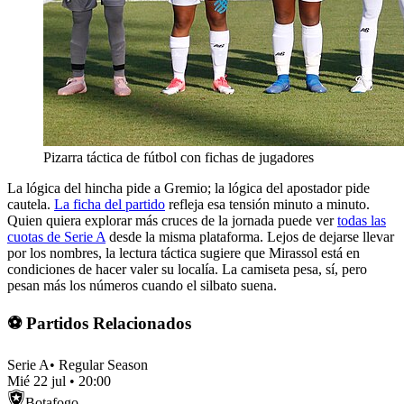
Pizarra táctica de fútbol con fichas de jugadores
La lógica del hincha pide a Gremio; la lógica del apostador pide
cautela.
La ficha del partido
refleja esa tensión minuto a minuto.
Quien quiera explorar más cruces de la jornada puede ver
todas las
cuotas de Serie A
desde la misma plataforma. Lejos de dejarse llevar
por los nombres, la lectura táctica sugiere que Mirassol está en
condiciones de hacer valer su localía. La camiseta pesa, sí, pero
pesan más los números cuando el silbato suena.
⚽ Partidos Relacionados
Serie A
•
Regular Season
Mié 22 jul
•
20:00
Botafogo