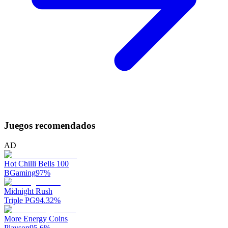
Juegos recomendados
AD
Hot Chilli Bells 100
BGaming
97
%
Midnight Rush
Triple PG
94.32
%
More Energy Coins
Playson
95.6
%