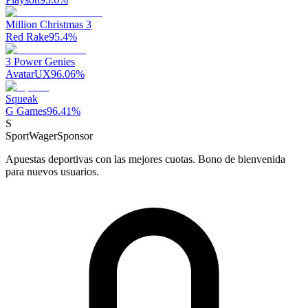
Million Christmas 3
Red Rake
95.4
%
3 Power Genies
AvatarUX
96.06
%
Squeak
G Games
96.41
%
S
SportWager
Sponsor
Apuestas deportivas con las mejores cuotas. Bono de bienvenida
para nuevos usuarios.