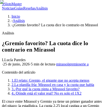
S
SlotsMaster
Noticias
Guías
Reseñas
Análisis
Inicio
›
Análisis
›
¿Gremio favorito? La cuota dice lo contrario en Mirassol
Análisis
¿Gremio favorito? La cuota dice lo
contrario en Mirassol
L
Lucía Paredes
·
25 de junio, 2026
·
5 min
de lectura
·
mirassol
gremio
serie a
Contenido del artículo
1.
El relato: Gremio, el gigante que no acepta menos
2.
La planilla fría: Mirassol en casa y la cuota que habla
3.
¿Por qué la cuota pinta a Mirassol favorito?
4.
¿Dónde está el valor real? No es solo el 1X2
El cruce entre Mirassol y Gremio ya tiene un primer ganador antes
del pitazo: la estadística. La cuota 2.25 local castiga a un Gremio