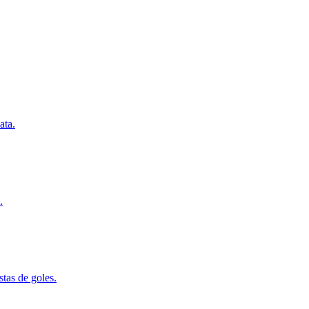
ata.
.
stas de goles.