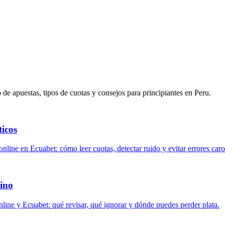
o de apuestas, tipos de cuotas y consejos para principiantes en Peru.
ticos
nline en Ecuabet: cómo leer cuotas, detectar ruido y evitar errores caro
sino
nline y Ecuabet: qué revisar, qué ignorar y dónde puedes perder plata.