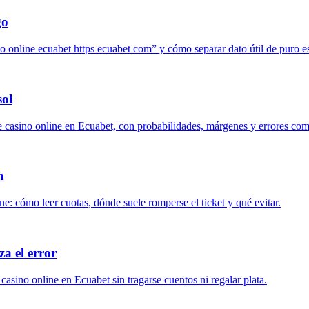
go
o online ecuabet https ecuabet com” y cómo separar dato útil de puro e
sol
e casino online en Ecuabet, con probabilidades, márgenes y errores co
n
ne: cómo leer cuotas, dónde suele romperse el ticket y qué evitar.
a el error
casino online en Ecuabet sin tragarse cuentos ni regalar plata.