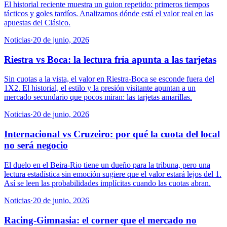
El historial reciente muestra un guion repetido: primeros tiempos
tácticos y goles tardíos. Analizamos dónde está el valor real en las
apuestas del Clásico.
Noticias
·
20 de junio, 2026
Riestra vs Boca: la lectura fría apunta a las tarjetas
Sin cuotas a la vista, el valor en Riestra-Boca se esconde fuera del
1X2. El historial, el estilo y la presión visitante apuntan a un
mercado secundario que pocos miran: las tarjetas amarillas.
Noticias
·
20 de junio, 2026
Internacional vs Cruzeiro: por qué la cuota del local
no será negocio
El duelo en el Beira-Rio tiene un dueño para la tribuna, pero una
lectura estadística sin emoción sugiere que el valor estará lejos del 1.
Así se leen las probabilidades implícitas cuando las cuotas abran.
Noticias
·
20 de junio, 2026
Racing-Gimnasia: el corner que el mercado no