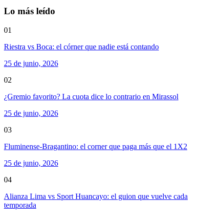
Lo más leído
01
Riestra vs Boca: el córner que nadie está contando
25 de junio, 2026
02
¿Gremio favorito? La cuota dice lo contrario en Mirassol
25 de junio, 2026
03
Fluminense-Bragantino: el corner que paga más que el 1X2
25 de junio, 2026
04
Alianza Lima vs Sport Huancayo: el guion que vuelve cada
temporada