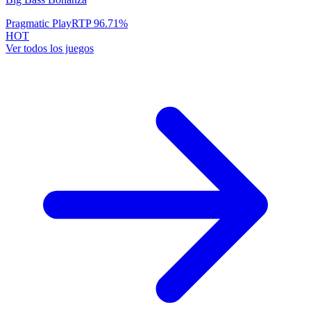
Pragmatic Play
RTP
96.71
%
HOT
Ver todos los juegos