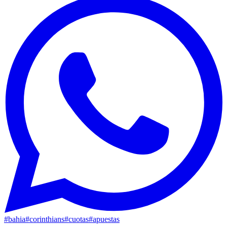
#
bahia
#
corinthians
#
cuotas
#
apuestas