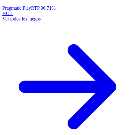
Pragmatic Play
RTP
96.71
%
HOT
Ver todos los juegos