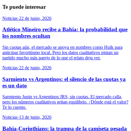
Te puede interesar
Noticias
·
22 de junio, 2026
Atlético Mineiro recibe a Bahia: la probabilidad que
los nombres ocultan
Sin cuotas aún, el mercado se apoya en nombres como Hulk para
anticipar favoritismo local. Pero los datos cualitativos pintan un
partido mucho más parejo de lo que el relato deja ver.
Noticias
·
22 de junio, 2026
Sarmiento vs Argentinos: el silencio de las cuotas ya
es un dato
Sarmiento Junin vs Argentinos JRS, sin cuotas. El mercado calla,
pero los números cualitativos gritan equilibrio. ¿Dónde está el valor?
Te lo cuento.
Noticias
·
13 de junio, 2026
Bahia-Corinthians: la trampa de la camiseta pesada