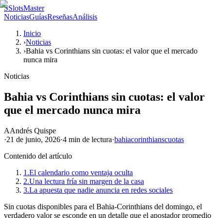
S
SlotsMaster
Noticias
Guías
Reseñas
Análisis
Inicio
›
Noticias
›
Bahia vs Corinthians sin cuotas: el valor que el mercado
nunca mira
Noticias
Bahia vs Corinthians sin cuotas: el valor
que el mercado nunca mira
A
Andrés Quispe
·
21 de junio, 2026
·
4 min
de lectura
·
bahia
corinthians
cuotas
Contenido del artículo
1.
El calendario como ventaja oculta
2.
Una lectura fría sin margen de la casa
3.
La apuesta que nadie anuncia en redes sociales
Sin cuotas disponibles para el Bahia-Corinthians del domingo, el
verdadero valor se esconde en un detalle que el apostador promedio