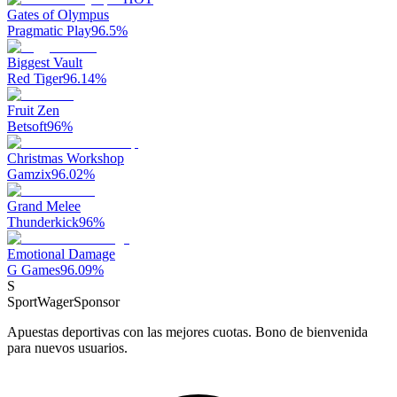
Gates of Olympus
Pragmatic Play
96.5
%
Biggest Vault
Red Tiger
96.14
%
Fruit Zen
Betsoft
96
%
Christmas Workshop
Gamzix
96.02
%
Grand Melee
Thunderkick
96
%
Emotional Damage
G Games
96.09
%
S
SportWager
Sponsor
Apuestas deportivas con las mejores cuotas. Bono de bienvenida
para nuevos usuarios.