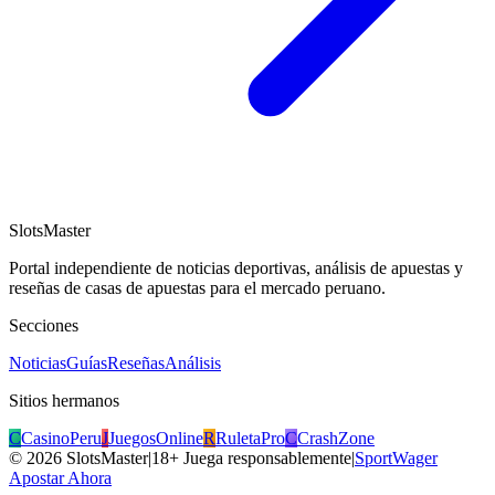
SlotsMaster
Portal independiente de noticias deportivas, análisis de apuestas y
reseñas de casas de apuestas para el mercado peruano.
Secciones
Noticias
Guías
Reseñas
Análisis
Sitios hermanos
C
CasinoPeru
J
JuegosOnline
R
RuletaPro
C
CrashZone
©
2026
SlotsMaster
|
18+ Juega responsablemente
|
SportWager
Apostar Ahora