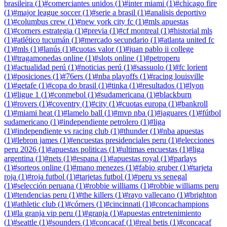
brasileira
(
1
)
#
comerciantes unidos
(
1
)
#
inter miami
(
1
)
#
chicago fire
(
1
)
#
major league soccer
(
1
)
#
serie a brasil
(
1
)
#
analisis deportivo
(
1
)
#
columbus crew
(
1
)
#
new york city fc
(
1
)
#
mls apuestas
(
1
)
#
corners estrategia
(
1
)
#
previa
(
1
)
#
cf montreal
(
1
)
#
historial mls
(
1
)
#
atlético tucumán
(
1
)
#
mercado secundario
(
1
)
#
atlanta united fc
(
1
)
#
mls
(
1
)
#
lanús
(
1
)
#
cuotas valor
(
1
)
#
juan pablo ii college
(
1
)
#
tragamonedas online
(
1
)
#
slots online
(
1
)
#
petroperu
(
1
)
#
actualidad perú
(
1
)
#
noticias perú
(
1
)
#
sassuolo
(
1
)
#
fc lorient
(
1
)
#
posiciones
(
1
)
#
76ers
(
1
)
#
nba playoffs
(
1
)
#
racing louisville
(
1
)
#
getafe
(
1
)
#
copa do brasil
(
1
)
#
tinka
(
1
)
#
resultados
(
1
)
#
lyon
(
1
)
#
ligue 1
(
1
)
#
conmebol
(
1
)
#
sudamericana
(
1
)
#
blackburn
(
1
)
#
rovers
(
1
)
#
coventry
(
1
)
#
city
(
1
)
#
cuotas europa
(
1
)
#
bankroll
(
1
)
#
miami heat
(
1
)
#
lamelo ball
(
1
)
#
mvp nba
(
1
)
#
jaguares
(
1
)
#
fútbol
sudamericano
(
1
)
#
independiente petrolero
(
1
)
#
liga
(
1
)
#
independiente vs racing club
(
1
)
#
thunder
(
1
)
#
nba apuestas
(
1
)
#
lebron james
(
1
)
#
encuestas presidenciales peru
(
1
)
#
elecciones
peru 2026
(
1
)
#
apuestas politicas
(
1
)
#
ultimas encuestas
(
1
)
#
liga
argentina
(
1
)
#
nets
(
1
)
#
espana
(
1
)
#
apuestas royal
(
1
)
#
parlays
(
1
)
#
sorteos online
(
1
)
#
mano menezes
(
1
)
#
fabio gruber
(
1
)
#
tarjeta
roja
(
1
)
#
roja futbol
(
1
)
#
tarjetas futbol
(
1
)
#
peru vs senegal
(
1
)
#
selección peruana
(
1
)
#
robbie williams
(
1
)
#
robbie williams peru
(
1
)
#
tendencias peru
(
1
)
#
the killers
(
1
)
#
rayo vallecano
(
1
)
#
brighton
(
1
)
#
athletic club
(
1
)
#
córners
(
1
)
#
cincinnati
(
1
)
#
concachampions
(
1
)
#
la granja vip peru
(
1
)
#
granja
(
1
)
#
apuestas entretenimiento
(
1
)
#
seattle
(
1
)
#
sounders
(
1
)
#
concacaf
(
1
)
#
real betis
(
1
)
#
concacaf