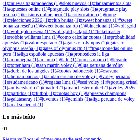
(
1
)
#
nuevas tragamonedas
(
1
)
#
slots nuevos
(
1
)
#
lanzamientos slots
(
1
)
#
apuestas online
(
1
)
#
pragmatic play slots
(
1
)
#
pragmatic play
reseña
(
1
)
#
casinos online perú
(
1
)
#
convocatoria
(
1
)
#
onpe
(
1
)
#
elecciones 2026
(
1
)
#
club brujas
(
1
)
#
sweet bonanza
(
1
)
#
sweet
bonanza reseña
(
1
)
#
sweet bonanza rtp
(
1
)
#
binacional
(
1
)
#
wolf gold
(
1
)
#
wolf gold reseña
(
1
)
#
wolf gold jackpot
(
1
)
#
ticketmaster
(
1
)
#
robbie williams lima
(
1
)
#
como calcular cuotas
(
1
)
#
probabilidad
apuestas
(
1
)
#
valor esperado
(
1
)
#
gates of olympus
(
1
)
#
gates of
olympus reseña
(
1
)
#
gates of olympus rtp
(
1
)
#
tragamonedas online
peru
(
1
)
#
liga española apuestas
(
1
)
#
pronosticos la liga
(
1
)
#
moquegua
(
1
)
#
miami
(
1
)
#
lafc
(
1
)
#
pumas unam
(
1
)
#
levante
(
1
)
#
tottenham
(
1
)
#
san martín vóley
(
1
)
#
liga peruana de vóley
(
1
)
#
derbi de los angeles
(
1
)
#
cuotas baloncesto
(
1
)
#
osasuna
(
1
)
#
hernan barcos
(
1
)
#
sudamericano de voley
(
1
)
#
voley peruano
(
1
)
#
sudamericano
(
1
)
#
regatas lima
(
1
)
#
sesi voley
(
1
)
#
sporting cristal
(
1
)
#
universitario
(
1
)
#
madrid
(
1
)
#
manchester united
(
1
)
#
vóley 2026
(
1
)
#
partidos
(
1
)
#
futbol
(
1
)
#
cuotas hoy
(
1
)
#
apuestas champions
(
1
)
#
galatasaray
(
1
)
#
juventus
(
1
)
#
geminis
(
1
)
#
liga peruana de voley
(
1
)
#
real sociedad
(
1
)
Lo más leído
01
Riestra vs Boca: el córner que nadie está contando