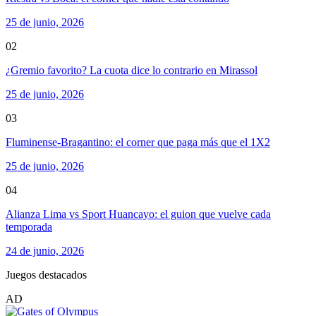
25 de junio, 2026
02
¿Gremio favorito? La cuota dice lo contrario en Mirassol
25 de junio, 2026
03
Fluminense-Bragantino: el corner que paga más que el 1X2
25 de junio, 2026
04
Alianza Lima vs Sport Huancayo: el guion que vuelve cada
temporada
24 de junio, 2026
Juegos destacados
AD