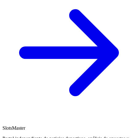
SlotsMaster