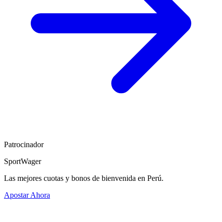
Patrocinador
SportWager
Las mejores cuotas y bonos de bienvenida en Perú.
Apostar Ahora