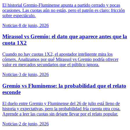
El historial Gremio-Fluminense apunta a partido cerrado y pocas
ocasiones. Las cuotas aún no están, pero el patrón es claro: fricción
sobre espectáculo.
Noticias
·
8 de junio, 2026
Mirassol vs Gremio: el dato que aparece antes que la
cuota 1X2
Cuando no hay cuotas 1X2, el apostador inteligente mira los
córners. Analizamos por qué Mirassol vs Gremio podría ofrecer
valor en mercados secundarios que el público ignora.
Noticias
·
3 de junio, 2026
Gremio vs Fluminense: la probabilidad que el relato
esconde
El duelo entre Gremio y Fluminense del 26 de julio está lleno de
historia y expectativas, pero la probabilidad fría cuenta otra cosa.
Aprende a leer las cuotas sin dejarte llevar por el relato popular.
Noticias
·
2 de junio, 2026