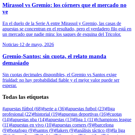
Mirassol vs Gremio: los córners que el mercado no
ve
En el duelo de la Serie A entre Mirassol y Gremio, las casas de
apuestas se concentran en el resultado, pero el verdadero filo está en
un mercado que nadie mira: los saques de esquina del Tricolor.
Noticias
·
12 de mayo, 2026
Gremio-Santos: sin cuota, el relato manda
demasiado
Sin cuotas decimales disponibles, el Gremio vs Santos exige
frialdad: no hay probabilidad fiable y el mejor valor puede ser
esperar.
Todas las etiquetas
#
apuestas fútbol
(
68
)
#
serie a
(
36
)
#
apuestas futbol
(
23
)
#
liga
profesional
(
22
)
#
historial
(
19
)
#
apuestas deportivas
(
16
)
#
cuotas
(
14
)
#
apuestas nba
(
14
)
#
apuestas
(
13
)
#
liga 1
(
11
)
#
champions league
(
11
)
#
apuestas en vivo
(
10
)
#
apuestas corners
(
9
)
#
barcelona
(
9
)
#
botafogo
(
9
)
#
santos
(
9
)
#
lakers
(
9
)
#
análisis táctico
(
8
)
#
la liga