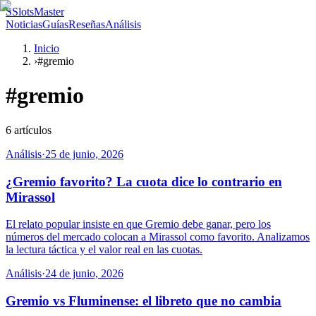
S
SlotsMaster
Noticias
Guías
Reseñas
Análisis
Inicio
›
#gremio
#
gremio
6
artículos
Análisis
·
25 de junio, 2026
¿Gremio favorito? La cuota dice lo contrario en
Mirassol
El relato popular insiste en que Gremio debe ganar, pero los
números del mercado colocan a Mirassol como favorito. Analizamos
la lectura táctica y el valor real en las cuotas.
Análisis
·
24 de junio, 2026
Gremio vs Fluminense: el libreto que no cambia