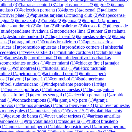
bilidad
(
3
)
#
barracas central
(
3
)
#
tarjetas apuestas
(
3
)
#
tigre
(
3
)
#
lanus
rcilaso
(
3
)
#
seleccion peruana
(
3
)
#
tigres
(
3
)
#
arsenal
(
3
)
#
alianza
2
)
#
river plate
(
2
)
#
apuestas tarjetas
(
2
)
#
racing club
(
2
)
#
chapecoense-
uegua
(
2
)
#
cruz azul
(
2
)
#
puebla
(
2
)
#
genoa
(
2
)
#
napoli
(
2
)
#
primera
shine soundtrack
(
2
)
#
milan
(
2
)
#
brasileirao
(
2
)
#
cusco fc
(
2
)
#
juegos de
2
)
#
independiente rivadavia
(
2
)
#
conciertos lima
(
2
)
#
inter
(
2
)
#
atalanta
(
2
)
#
gestion de bankroll
(
2
)
#
liga 1 perú
(
2
)
#
apuestas vóley
(
2
)
#
laliga
stas
(
1
)
#
bragantino
(
1
)
#
cuotas brasileirao
(
1
)
#
apuestas serie a
isticas
(
1
)
#
pronostico apuestas
(
1
)
#
pronóstico corners
(
1
)
#
historial
ecedentes
(
1
)
#
velez sarsfield
(
1
)
#
instituto cordoba
(
1
)
#
club tijuana
(
1
)
#
apuestas liga profesional
(
1
)
#
club deportivo los chankas
#
comerciantes unidos
(
1
)
#
inter miami
(
1
)
#
chicago fire
(
1
)
#
major
evia
(
1
)
#
cf montreal
(
1
)
#
historial mls
(
1
)
#
atlético tucumán
online
(
1
)
#
petroperu
(
1
)
#
actualidad perú
(
1
)
#
noticias perú
dos
(
1
)
#
lyon
(
1
)
#
ligue 1
(
1
)
#
conmebol
(
1
)
#
sudamericana
#
fútbol sudamericano
(
1
)
#
independiente petrolero
(
1
)
#
liga
(
1
)
#
apuestas politicas
(
1
)
#
ultimas encuestas
(
1
)
#
liga argentina
tarjetas futbol
(
1
)
#
peru vs senegal
(
1
)
#
selección peruana
(
1
)
#
robbie
nati
(
1
)
#
concachampions
(
1
)
#
la granja vip peru
(
1
)
#
granja
#
bravos
(
1
)
#
bonos apuestas
(
1
)
#
bono bienvenida
(
1
)
#
rollover apuestas
 menos goles
(
1
)
#
apuestas goles
(
1
)
#
over 2.5
(
1
)
#
volatilidad slots
(
1
)
#
gestion de banca
(
1
)
#
over under tarjetas
(
1
)
#
tarjetas amarillas
gamonedas
(
1
)
#
rtp volatilidad
(
1
)
#
madureira
(
1
)
#
fútbol brasileño
(
1
)
#
apuestas futbol peru
(
1
)
#
tabla de posiciones
(
1
)
#
torneo apertura
)
#
sorteo champions 2026
(
1
)
#
jetx juego
(
1
)
#
jetx reseña
(
1
)
#
jetx