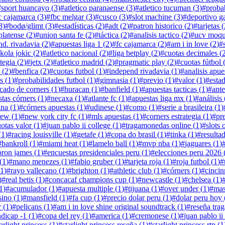
#
sport huancayo
(
3
)
#
atletico paranaense
(
3
)
#
atletico tucuman
(
3
)
#
proba
c cajamarca
(
3
)
#
fbc melgar
(
3
)
#
cusco
(
3
)
#
slot machine
(
3
)
#
deportivo ga
3
)
#
bodø/glimt
(
3
)
#
estadísticas
(
2
)
#
adt
(
2
)
#
patron historico
(
2
)
#
tarjetas
(
platense
(
2
)
#
union santa fe
(
2
)
#
táctica
(
2
)
#
analisis tactico
(
2
)
#
ucv moq
nd. rivadavia
(
2
)
#
apuestas liga 1
(
2
)
#
fc cajamarca
(
2
)
#
am i in love
(
2
)
#
ikola jokic
(
2
)
#
atletico nacional
(
2
)
#
liga betplay
(
2
)
#
cuotas decimales
(
ategia
(
2
)
#
jetx
(
2
)
#
atletico madrid
(
2
)
#
pragmatic play
(
2
)
#
cuotas fútbol
(
2
)
#
benfica
(
2
)
#
cuotas futbol
(
1
)
#
independ rivadavia
(
1
)
#
analisis apue
s
(
1
)
#
probabilidades futbol
(
1
)
#
gimnasia
(
1
)
#
previo
(
1
)
#
valor
(
1
)
#
estad
cado de corners
(
1
)
#
huracan
(
1
)
#
banfield
(
1
)
#
apuestas tacticas
(
1
)
#
ant
stas córners
(
1
)
#
necaxa
(
1
)
#
atlante fc
(
1
)
#
apuestas liga mx
(
1
)
#
análisis
ina
(
1
)
#
córners apuestas
(
1
)
#
udinese
(
1
)
#
como
(
1
)
#
serie a brasileira
(
1
)
rew
(
1
)
#
new york city fc
(
1
)
#
mls apuestas
(
1
)
#
corners estrategia
(
1
)
#
pr
otas valor
(
1
)
#
juan pablo ii college
(
1
)
#
tragamonedas online
(
1
)
#
slots 
(
1
)
#
racing louisville
(
1
)
#
getafe
(
1
)
#
copa do brasil
(
1
)
#
tinka
(
1
)
#
resulta
#
bankroll
(
1
)
#
miami heat
(
1
)
#
lamelo ball
(
1
)
#
mvp nba
(
1
)
#
jaguares
(
1
)
bron james
(
1
)
#
encuestas presidenciales peru
(
1
)
#
elecciones peru 2026
(
1
)
#
mano menezes
(
1
)
#
fabio gruber
(
1
)
#
tarjeta roja
(
1
)
#
roja futbol
(
1
)
#
1
)
#
rayo vallecano
(
1
)
#
brighton
(
1
)
#
athletic club
(
1
)
#
córners
(
1
)
#
cincin
)
#
real betis
(
1
)
#
concacaf champions cup
(
1
)
#
newcastle
(
1
)
#
chelsea
(
1
)
1
)
#
acumulador
(
1
)
#
apuesta multiple
(
1
)
#
tijuana
(
1
)
#
over under
(
1
)
#
mas
sino
(
1
)
#
mansfield
(
1
)
#
fa cup
(
1
)
#
precio dolar peru
(
1
)
#
dolar peru hoy
r
(
1
)
#
pelicans
(
1
)
#
am i in love shine original soundtrack
(
1
)
#
reseña tra
dicap -1
(
1
)
#
copa del rey
(
1
)
#
america
(
1
)
#
cremonese
(
1
)
#
juan pablo ii
tarlight princess
(
1
)
#
starlight princess reseña
(
1
)
#
starlight princess rtp
(
1