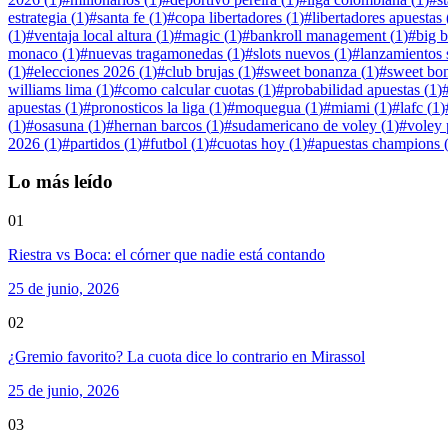
estrategia
(
1
)
#
santa fe
(
1
)
#
copa libertadores
(
1
)
#
libertadores apuestas
(
1
)
#
ventaja local altura
(
1
)
#
magic
(
1
)
#
bankroll management
(
1
)
#
big 
monaco
(
1
)
#
nuevas tragamonedas
(
1
)
#
slots nuevos
(
1
)
#
lanzamientos 
(
1
)
#
elecciones 2026
(
1
)
#
club brujas
(
1
)
#
sweet bonanza
(
1
)
#
sweet bo
williams lima
(
1
)
#
como calcular cuotas
(
1
)
#
probabilidad apuestas
(
1
)
apuestas
(
1
)
#
pronosticos la liga
(
1
)
#
moquegua
(
1
)
#
miami
(
1
)
#
lafc
(
1
)
(
1
)
#
osasuna
(
1
)
#
hernan barcos
(
1
)
#
sudamericano de voley
(
1
)
#
voley
2026
(
1
)
#
partidos
(
1
)
#
futbol
(
1
)
#
cuotas hoy
(
1
)
#
apuestas champions
Lo más leído
01
Riestra vs Boca: el córner que nadie está contando
25 de junio, 2026
02
¿Gremio favorito? La cuota dice lo contrario en Mirassol
25 de junio, 2026
03