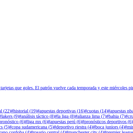
tarjetas que goles. El patrón vuelve cada temporada y este miércoles pint
al
(
22
)
#
historial
(
19
)
#
apuestas deportivas
(
16
)
#
cuotas
(
14
)
#
apuestas nb
#
lakers
(
9
)
#
análisis táctico
(
8
)
#
la liga
(
8
)
#
alianza lima
(
7
)
#
bahia
(
7
)
#
cr
pronóstico
(
6
)
#
liga mx
(
6
)
#
apuestas perú
(
6
)
#
pronósticos deportivos
(
6
)
cs
(
5
)
#
copa sudamericana
(
5
)
#
deportivo riestra
(
4
)
#
boca juniors
(
4
)
#
mir
rano cordoba
(
4
)
#
rosario central
(
4
)
#
manchester city
(
4
)
#
premier leagu