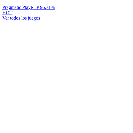
Pragmatic Play
RTP
96.71
%
HOT
Ver todos los juegos