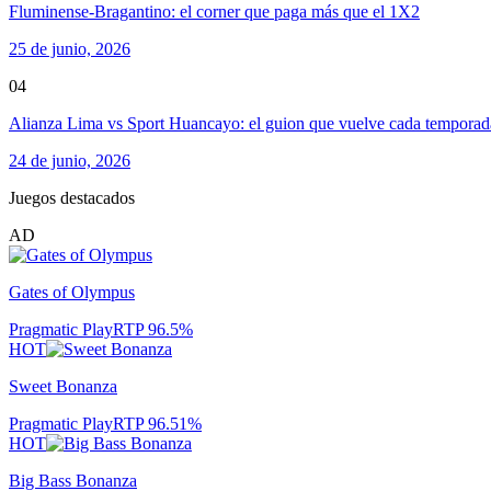
Fluminense-Bragantino: el corner que paga más que el 1X2
25 de junio, 2026
04
Alianza Lima vs Sport Huancayo: el guion que vuelve cada temporad
24 de junio, 2026
Juegos destacados
AD
Gates of Olympus
Pragmatic Play
RTP
96.5
%
HOT
Sweet Bonanza
Pragmatic Play
RTP
96.51
%
HOT
Big Bass Bonanza