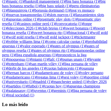
(
1
)
#
magic
(
1
)
#
bankroll management
(
1
)
#
big bass bonanza
(
1
)
#
big
bass bonanza reseña
(
1
)
#
big bass splash
(
1
)
#
peru eliminatorias
(
1
)
#
blanquirroja
(
1
)
#
borussia dortmund
(
1
)
#
psg vs monaco
(
1
)
#
nuevas tragamonedas
(
1
)
#
slots nuevos
(
1
)
#
lanzamientos slots
(
1
)
#
apuestas online
(
1
)
#
pragmatic play slots
(
1
)
#
pragmatic play
reseña
(
1
)
#
casinos online perú
(
1
)
#
convocatoria
(
1
)
#
onpe
(
1
)
#
elecciones 2026
(
1
)
#
club brujas
(
1
)
#
sweet bonanza
(
1
)
#
sweet
bonanza reseña
(
1
)
#
sweet bonanza rtp
(
1
)
#
binacional
(
1
)
#
wolf gold
(
1
)
#
wolf gold reseña
(
1
)
#
wolf gold jackpot
(
1
)
#
ticketmaster
(
1
)
#
robbie williams lima
(
1
)
#
como calcular cuotas
(
1
)
#
probabilidad
apuestas
(
1
)
#
valor esperado
(
1
)
#
gates of olympus
(
1
)
#
gates of
olympus reseña
(
1
)
#
gates of olympus rtp
(
1
)
#
tragamonedas online
peru
(
1
)
#
liga española apuestas
(
1
)
#
pronosticos la liga
(
1
)
#
moquegua
(
1
)
#
miami
(
1
)
#
lafc
(
1
)
#
pumas unam
(
1
)
#
levante
(
1
)
#
tottenham
(
1
)
#
san martín vóley
(
1
)
#
liga peruana de vóley
(
1
)
#
derbi de los angeles
(
1
)
#
cuotas baloncesto
(
1
)
#
osasuna
(
1
)
#
hernan barcos
(
1
)
#
sudamericano de voley
(
1
)
#
voley peruano
(
1
)
#
sudamericano
(
1
)
#
regatas lima
(
1
)
#
sesi voley
(
1
)
#
sporting cristal
(
1
)
#
universitario
(
1
)
#
madrid
(
1
)
#
manchester united
(
1
)
#
vóley 2026
(
1
)
#
partidos
(
1
)
#
futbol
(
1
)
#
cuotas hoy
(
1
)
#
apuestas champions
(
1
)
#
galatasaray
(
1
)
#
juventus
(
1
)
#
geminis
(
1
)
#
liga peruana de voley
(
1
)
#
real sociedad
(
1
)
Lo más leído