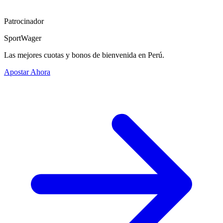
Patrocinador
SportWager
Las mejores cuotas y bonos de bienvenida en Perú.
Apostar Ahora