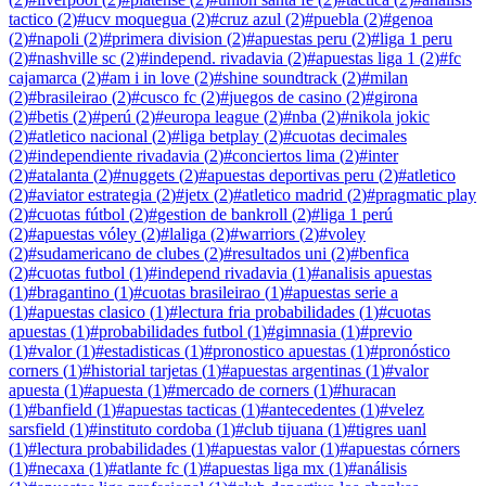
tactico
(
2
)
#
ucv moquegua
(
2
)
#
cruz azul
(
2
)
#
puebla
(
2
)
#
genoa
(
2
)
#
napoli
(
2
)
#
primera division
(
2
)
#
apuestas peru
(
2
)
#
liga 1 peru
(
2
)
#
nashville sc
(
2
)
#
independ. rivadavia
(
2
)
#
apuestas liga 1
(
2
)
#
fc
cajamarca
(
2
)
#
am i in love
(
2
)
#
shine soundtrack
(
2
)
#
milan
(
2
)
#
brasileirao
(
2
)
#
cusco fc
(
2
)
#
juegos de casino
(
2
)
#
girona
(
2
)
#
betis
(
2
)
#
perú
(
2
)
#
europa league
(
2
)
#
nba
(
2
)
#
nikola jokic
(
2
)
#
atletico nacional
(
2
)
#
liga betplay
(
2
)
#
cuotas decimales
(
2
)
#
independiente rivadavia
(
2
)
#
conciertos lima
(
2
)
#
inter
(
2
)
#
atalanta
(
2
)
#
nuggets
(
2
)
#
apuestas deportivas peru
(
2
)
#
atletico
(
2
)
#
aviator estrategia
(
2
)
#
jetx
(
2
)
#
atletico madrid
(
2
)
#
pragmatic play
(
2
)
#
cuotas fútbol
(
2
)
#
gestion de bankroll
(
2
)
#
liga 1 perú
(
2
)
#
apuestas vóley
(
2
)
#
laliga
(
2
)
#
warriors
(
2
)
#
voley
(
2
)
#
sudamericano de clubes
(
2
)
#
resultados uni
(
2
)
#
benfica
(
2
)
#
cuotas futbol
(
1
)
#
independ rivadavia
(
1
)
#
analisis apuestas
(
1
)
#
bragantino
(
1
)
#
cuotas brasileirao
(
1
)
#
apuestas serie a
(
1
)
#
apuestas clasico
(
1
)
#
lectura fria probabilidades
(
1
)
#
cuotas
apuestas
(
1
)
#
probabilidades futbol
(
1
)
#
gimnasia
(
1
)
#
previo
(
1
)
#
valor
(
1
)
#
estadisticas
(
1
)
#
pronostico apuestas
(
1
)
#
pronóstico
corners
(
1
)
#
historial tarjetas
(
1
)
#
apuestas argentinas
(
1
)
#
valor
apuesta
(
1
)
#
apuesta
(
1
)
#
mercado de corners
(
1
)
#
huracan
(
1
)
#
banfield
(
1
)
#
apuestas tacticas
(
1
)
#
antecedentes
(
1
)
#
velez
sarsfield
(
1
)
#
instituto cordoba
(
1
)
#
club tijuana
(
1
)
#
tigres uanl
(
1
)
#
lectura probabilidades
(
1
)
#
apuestas valor
(
1
)
#
apuestas córners
(
1
)
#
necaxa
(
1
)
#
atlante fc
(
1
)
#
apuestas liga mx
(
1
)
#
análisis