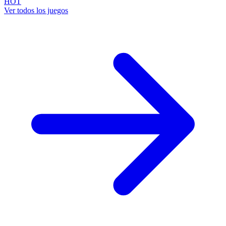
HOT
Ver todos los juegos