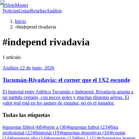
S
SlotsMaster
Noticias
Guías
Reseñas
Análisis
Inicio
›
#independ rivadavia
#
independ rivadavia
1
artículo
Análisis
·
22 de junio, 2026
Tucumán-Rivadavia: el corner que el 1X2 esconde
El historial entre Atlético Tucumán e Independ. Rivadavia apunta a
un partido cerrado, con pocos goles y muchas disputas aéreas. El
valor real está en los saques de esquina, no en el ganador.
Todas las etiquetas
#
apuestas fútbol
(
68
)
#
serie a
(
36
)
#
apuestas futbol
(
23
)
#
liga
profesional
(
22
)
#
historial
(
19
)
#
apuestas deportivas
(
16
)
#
cuotas
(
14
)
#
apuestas nba
(
14
)
#
apuestas
(
13
)
#
liga 1
(
11
)
#
champions league