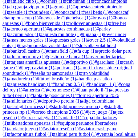
(
1
)
#
athletic club
(
1
)
#
córners
(
1
)
#
cincinnati
(
1
)
#
concachampions
(
1
)
#
la granja vip peru
(
1
)
#
granja
(
1
)
#
apuestas entretenimiento
(
1
)
#
seattle
(
1
)
#
sounders
(
1
)
#
concacaf
(
1
)
#
real betis
(
1
)
#
concacaf
champions cup
(
1
)
#
newcastle
(
1
)
#
chelsea
(
1
)
#
bravos
(
1
)
#
bonos
apuestas
(
1
)
#
bono bienvenida
(
1
)
#
rollover apuestas
(
1
)
#
free bet
(
1
)
#
torneo apertura
(
1
)
#
apuestas combinadas
(
1
)
#
parlay
(
1
)
#
acumulador
(
1
)
#
apuesta multiple
(
1
)
#
tijuana
(
1
)
#
over under
(
1
)
#
mas menos goles
(
1
)
#
apuestas goles
(
1
)
#
over 2.5
(
1
)
#
volatilidad
slots
(
1
)
#
tragamonedas volatilidad
(
1
)
#
slots alta volatilidad
(
1
)
#
bankroll casino
(
1
)
#
mansfield
(
1
)
#
fa cup
(
1
)
#
precio dolar peru
(
1
)
#
dolar peru hoy
(
1
)
#
gestion de banca
(
1
)
#
over under tarjetas
(
1
)
#
tarjetas amarillas apuestas
(
1
)
#
deportivo
(
1
)
#
garcilaso
(
1
)
#
crash
game
(
1
)
#
juego aviator
(
1
)
#
pelicans
(
1
)
#
am i in love shine original
soundtrack
(
1
)
#
reseña tragamonedas
(
1
)
#
rtp volatilidad
(
1
)
#
madureira
(
1
)
#
fútbol brasileño
(
1
)
#
handicap asiatico
(
1
)
#
apuestas handicap
(
1
)
#
handicap 0.5
(
1
)
#
handicap -1
(
1
)
#
copa
del rey
(
1
)
#
america
(
1
)
#
cremonese
(
1
)
#
juan pablo ii
(
1
)
#
apuestas
futbol peru
(
1
)
#
tabla de posiciones
(
1
)
#
torneo apertura 2026
(
1
)
#
millonarios
(
1
)
#
deportivo pereira
(
1
)
#
liga colombiana
(
1
)
#
starlight princess
(
1
)
#
starlight princess reseña
(
1
)
#
starlight
princess rtp
(
1
)
#
sorteo champions 2026
(
1
)
#
jetx juego
(
1
)
#
jetx
reseña
(
1
)
#
jetx estrategia
(
1
)
#
santa fe
(
1
)
#
copa libertadores
(
1
)
#
libertadores apuestas
(
1
)
#
equipos peruanos libertadores
(
1
)
#
aviator juego
(
1
)
#
aviator reseña
(
1
)
#
aviator crash game
(
1
)
#
factor altura futbol
(
1
)
#
altitud peru futbol
(
1
)
#
ventaja local altura