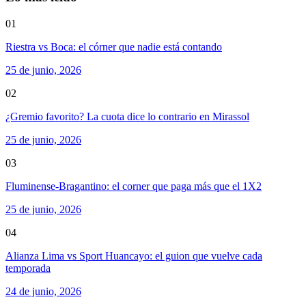
01
Riestra vs Boca: el córner que nadie está contando
25 de junio, 2026
02
¿Gremio favorito? La cuota dice lo contrario en Mirassol
25 de junio, 2026
03
Fluminense-Bragantino: el corner que paga más que el 1X2
25 de junio, 2026
04
Alianza Lima vs Sport Huancayo: el guion que vuelve cada
temporada
24 de junio, 2026