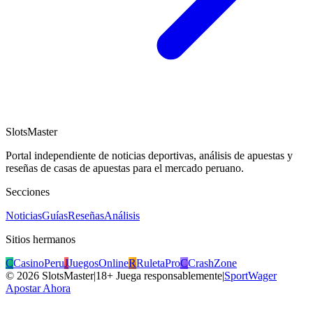
SlotsMaster
Portal independiente de noticias deportivas, análisis de apuestas y
reseñas de casas de apuestas para el mercado peruano.
Secciones
Noticias
Guías
Reseñas
Análisis
Sitios hermanos
C
CasinoPeru
J
JuegosOnline
R
RuletaPro
C
CrashZone
©
2026
SlotsMaster
|
18+ Juega responsablemente
|
SportWager
Apostar Ahora