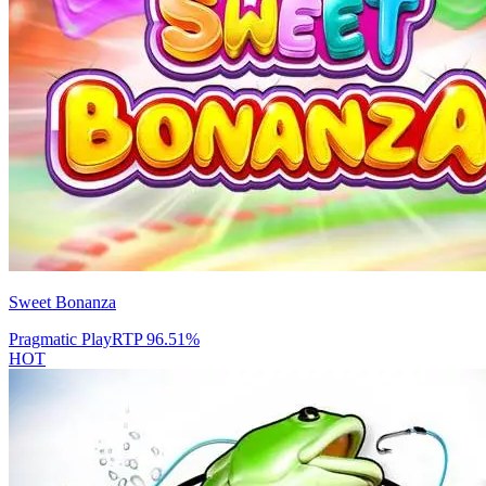
Sweet Bonanza
Pragmatic Play
RTP
96.51
%
HOT