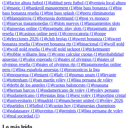
(
1
)
#
factor altura futbol
(
1
)
#
altitud peru futbol
(
1
)
#
ventaja local altura
(
1
)
#
magic
(
1
)
#
bankroll management
(
1
)
#
big bass bonanza
(
1
)
#
big
bass bonanza reseña
(
1
)
#
big bass splash
(
1
)
#
peru eliminatorias
(
1
)
#
blanquirroja
(
1
)
#
borussia dortmund
(
1
)
#
psg vs monaco
(
1
)
#
nuevas tragamonedas
(
1
)
#
slots nuevos
(
1
)
#
lanzamientos slots
(
1
)
#
apuestas online
(
1
)
#
pragmatic play slots
(
1
)
#
pragmatic play
reseña
(
1
)
#
casinos online perú
(
1
)
#
convocatoria
(
1
)
#
onpe
(
1
)
#
elecciones 2026
(
1
)
#
club brujas
(
1
)
#
sweet bonanza
(
1
)
#
sweet
bonanza reseña
(
1
)
#
sweet bonanza rtp
(
1
)
#
binacional
(
1
)
#
wolf gold
(
1
)
#
wolf gold reseña
(
1
)
#
wolf gold jackpot
(
1
)
#
ticketmaster
(
1
)
#
robbie williams lima
(
1
)
#
como calcular cuotas
(
1
)
#
probabilidad
apuestas
(
1
)
#
valor esperado
(
1
)
#
gates of olympus
(
1
)
#
gates of
olympus reseña
(
1
)
#
gates of olympus rtp
(
1
)
#
tragamonedas online
peru
(
1
)
#
liga española apuestas
(
1
)
#
pronosticos la liga
(
1
)
#
moquegua
(
1
)
#
miami
(
1
)
#
lafc
(
1
)
#
pumas unam
(
1
)
#
levante
(
1
)
#
tottenham
(
1
)
#
san martín vóley
(
1
)
#
liga peruana de vóley
(
1
)
#
derbi de los angeles
(
1
)
#
cuotas baloncesto
(
1
)
#
osasuna
(
1
)
#
hernan barcos
(
1
)
#
sudamericano de voley
(
1
)
#
voley peruano
(
1
)
#
sudamericano
(
1
)
#
regatas lima
(
1
)
#
sesi voley
(
1
)
#
sporting cristal
(
1
)
#
universitario
(
1
)
#
madrid
(
1
)
#
manchester united
(
1
)
#
vóley 2026
(
1
)
#
partidos
(
1
)
#
futbol
(
1
)
#
cuotas hoy
(
1
)
#
apuestas champions
(
1
)
#
galatasaray
(
1
)
#
juventus
(
1
)
#
geminis
(
1
)
#
liga peruana de voley
(
1
)
#
real sociedad
(
1
)
Lo más leído