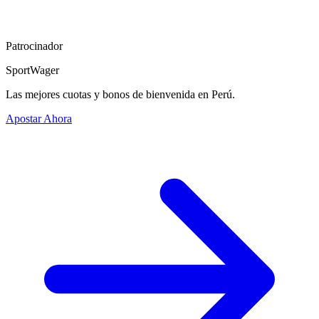
Patrocinador
SportWager
Las mejores cuotas y bonos de bienvenida en Perú.
Apostar Ahora