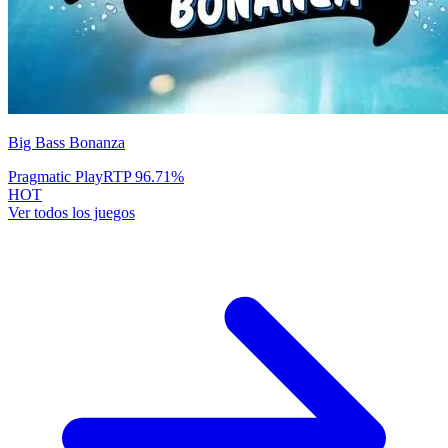
Big Bass Bonanza
Pragmatic Play
RTP
96.71
%
HOT
Ver todos los juegos