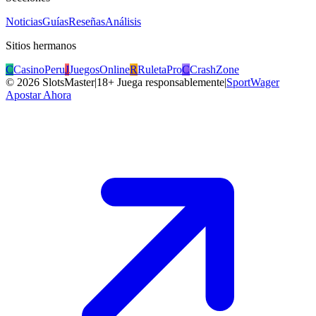
Noticias
Guías
Reseñas
Análisis
Sitios hermanos
C
CasinoPeru
J
JuegosOnline
R
RuletaPro
C
CrashZone
©
2026
SlotsMaster
|
18+ Juega responsablemente
|
SportWager
Apostar Ahora