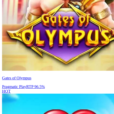
Gates of Olympus
Pragmatic Play
RTP
96.5
%
HOT