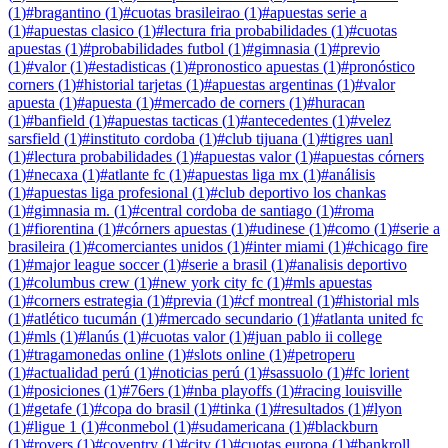
(
1
)
#
bragantino
(
1
)
#
cuotas brasileirao
(
1
)
#
apuestas serie a
(
1
)
#
apuestas clasico
(
1
)
#
lectura fria probabilidades
(
1
)
#
cuotas
apuestas
(
1
)
#
probabilidades futbol
(
1
)
#
gimnasia
(
1
)
#
previo
(
1
)
#
valor
(
1
)
#
estadisticas
(
1
)
#
pronostico apuestas
(
1
)
#
pronóstico
corners
(
1
)
#
historial tarjetas
(
1
)
#
apuestas argentinas
(
1
)
#
valor
apuesta
(
1
)
#
apuesta
(
1
)
#
mercado de corners
(
1
)
#
huracan
(
1
)
#
banfield
(
1
)
#
apuestas tacticas
(
1
)
#
antecedentes
(
1
)
#
velez
sarsfield
(
1
)
#
instituto cordoba
(
1
)
#
club tijuana
(
1
)
#
tigres uanl
(
1
)
#
lectura probabilidades
(
1
)
#
apuestas valor
(
1
)
#
apuestas córners
(
1
)
#
necaxa
(
1
)
#
atlante fc
(
1
)
#
apuestas liga mx
(
1
)
#
análisis
(
1
)
#
apuestas liga profesional
(
1
)
#
club deportivo los chankas
(
1
)
#
gimnasia m.
(
1
)
#
central cordoba de santiago
(
1
)
#
roma
(
1
)
#
fiorentina
(
1
)
#
córners apuestas
(
1
)
#
udinese
(
1
)
#
como
(
1
)
#
serie a
brasileira
(
1
)
#
comerciantes unidos
(
1
)
#
inter miami
(
1
)
#
chicago fire
(
1
)
#
major league soccer
(
1
)
#
serie a brasil
(
1
)
#
analisis deportivo
(
1
)
#
columbus crew
(
1
)
#
new york city fc
(
1
)
#
mls apuestas
(
1
)
#
corners estrategia
(
1
)
#
previa
(
1
)
#
cf montreal
(
1
)
#
historial mls
(
1
)
#
atlético tucumán
(
1
)
#
mercado secundario
(
1
)
#
atlanta united fc
(
1
)
#
mls
(
1
)
#
lanús
(
1
)
#
cuotas valor
(
1
)
#
juan pablo ii college
(
1
)
#
tragamonedas online
(
1
)
#
slots online
(
1
)
#
petroperu
(
1
)
#
actualidad perú
(
1
)
#
noticias perú
(
1
)
#
sassuolo
(
1
)
#
fc lorient
(
1
)
#
posiciones
(
1
)
#
76ers
(
1
)
#
nba playoffs
(
1
)
#
racing louisville
(
1
)
#
getafe
(
1
)
#
copa do brasil
(
1
)
#
tinka
(
1
)
#
resultados
(
1
)
#
lyon
(
1
)
#
ligue 1
(
1
)
#
conmebol
(
1
)
#
sudamericana
(
1
)
#
blackburn
(
1
)
#
rovers
(
1
)
#
coventry
(
1
)
#
city
(
1
)
#
cuotas europa
(
1
)
#
bankroll