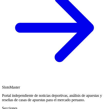
SlotsMaster
Portal independiente de noticias deportivas, análisis de apuestas y
reseñas de casas de apuestas para el mercado peruano.
Secciones