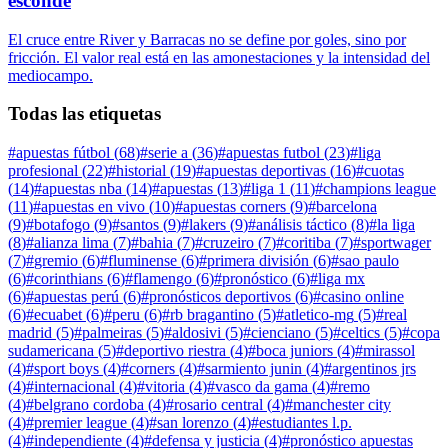
esconde
El cruce entre River y Barracas no se define por goles, sino por
fricción. El valor real está en las amonestaciones y la intensidad del
mediocampo.
Todas las etiquetas
#
apuestas fútbol
(
68
)
#
serie a
(
36
)
#
apuestas futbol
(
23
)
#
liga
profesional
(
22
)
#
historial
(
19
)
#
apuestas deportivas
(
16
)
#
cuotas
(
14
)
#
apuestas nba
(
14
)
#
apuestas
(
13
)
#
liga 1
(
11
)
#
champions league
(
11
)
#
apuestas en vivo
(
10
)
#
apuestas corners
(
9
)
#
barcelona
(
9
)
#
botafogo
(
9
)
#
santos
(
9
)
#
lakers
(
9
)
#
análisis táctico
(
8
)
#
la liga
(
8
)
#
alianza lima
(
7
)
#
bahia
(
7
)
#
cruzeiro
(
7
)
#
coritiba
(
7
)
#
sportwager
(
7
)
#
gremio
(
6
)
#
fluminense
(
6
)
#
primera división
(
6
)
#
sao paulo
(
6
)
#
corinthians
(
6
)
#
flamengo
(
6
)
#
pronóstico
(
6
)
#
liga mx
(
6
)
#
apuestas perú
(
6
)
#
pronósticos deportivos
(
6
)
#
casino online
(
6
)
#
ecuabet
(
6
)
#
peru
(
6
)
#
rb bragantino
(
5
)
#
atletico-mg
(
5
)
#
real
madrid
(
5
)
#
palmeiras
(
5
)
#
aldosivi
(
5
)
#
cienciano
(
5
)
#
celtics
(
5
)
#
copa
sudamericana
(
5
)
#
deportivo riestra
(
4
)
#
boca juniors
(
4
)
#
mirassol
(
4
)
#
sport boys
(
4
)
#
corners
(
4
)
#
sarmiento junin
(
4
)
#
argentinos jrs
(
4
)
#
internacional
(
4
)
#
vitoria
(
4
)
#
vasco da gama
(
4
)
#
remo
(
4
)
#
belgrano cordoba
(
4
)
#
rosario central
(
4
)
#
manchester city
(
4
)
#
premier league
(
4
)
#
san lorenzo
(
4
)
#
estudiantes l.p.
(
4
)
#
independiente
(
4
)
#
defensa y justicia
(
4
)
#
pronóstico apuestas