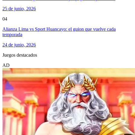
25 de junio, 2026
04
Alianza Lima vs Sport Huancayo: el guion que vuelve cada
temporada
24 de junio, 2026
Juegos destacados
AD