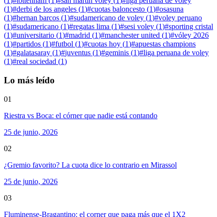
(
1
)
#
tottenham
(
1
)
#
san martín vóley
(
1
)
#
liga peruana de vóley
(
1
)
#
derbi de los angeles
(
1
)
#
cuotas baloncesto
(
1
)
#
osasuna
(
1
)
#
hernan barcos
(
1
)
#
sudamericano de voley
(
1
)
#
voley peruano
(
1
)
#
sudamericano
(
1
)
#
regatas lima
(
1
)
#
sesi voley
(
1
)
#
sporting cristal
(
1
)
#
universitario
(
1
)
#
madrid
(
1
)
#
manchester united
(
1
)
#
vóley 2026
(
1
)
#
partidos
(
1
)
#
futbol
(
1
)
#
cuotas hoy
(
1
)
#
apuestas champions
(
1
)
#
galatasaray
(
1
)
#
juventus
(
1
)
#
geminis
(
1
)
#
liga peruana de voley
(
1
)
#
real sociedad
(
1
)
Lo más leído
01
Riestra vs Boca: el córner que nadie está contando
25 de junio, 2026
02
¿Gremio favorito? La cuota dice lo contrario en Mirassol
25 de junio, 2026
03
Fluminense-Bragantino: el corner que paga más que el 1X2