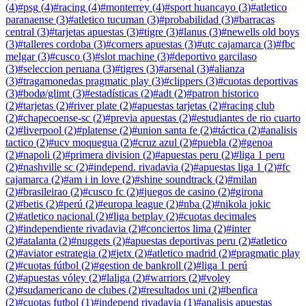
(
4
)
#
psg
(
4
)
#
racing
(
4
)
#
monterrey
(
4
)
#
sport huancayo
(
3
)
#
atletico
paranaense
(
3
)
#
atletico tucuman
(
3
)
#
probabilidad
(
3
)
#
barracas
central
(
3
)
#
tarjetas apuestas
(
3
)
#
tigre
(
3
)
#
lanus
(
3
)
#
newells old boys
(
3
)
#
talleres cordoba
(
3
)
#
corners apuestas
(
3
)
#
utc cajamarca
(
3
)
#
fbc
melgar
(
3
)
#
cusco
(
3
)
#
slot machine
(
3
)
#
deportivo garcilaso
(
3
)
#
seleccion peruana
(
3
)
#
tigres
(
3
)
#
arsenal
(
3
)
#
alianza
(
3
)
#
tragamonedas pragmatic play
(
3
)
#
clippers
(
3
)
#
cuotas deportivas
(
3
)
#
bodø/glimt
(
3
)
#
estadísticas
(
2
)
#
adt
(
2
)
#
patron historico
(
2
)
#
tarjetas
(
2
)
#
river plate
(
2
)
#
apuestas tarjetas
(
2
)
#
racing club
(
2
)
#
chapecoense-sc
(
2
)
#
previa apuestas
(
2
)
#
estudiantes de rio cuarto
(
2
)
#
liverpool
(
2
)
#
platense
(
2
)
#
union santa fe
(
2
)
#
táctica
(
2
)
#
analisis
tactico
(
2
)
#
ucv moquegua
(
2
)
#
cruz azul
(
2
)
#
puebla
(
2
)
#
genoa
(
2
)
#
napoli
(
2
)
#
primera division
(
2
)
#
apuestas peru
(
2
)
#
liga 1 peru
(
2
)
#
nashville sc
(
2
)
#
independ. rivadavia
(
2
)
#
apuestas liga 1
(
2
)
#
fc
cajamarca
(
2
)
#
am i in love
(
2
)
#
shine soundtrack
(
2
)
#
milan
(
2
)
#
brasileirao
(
2
)
#
cusco fc
(
2
)
#
juegos de casino
(
2
)
#
girona
(
2
)
#
betis
(
2
)
#
perú
(
2
)
#
europa league
(
2
)
#
nba
(
2
)
#
nikola jokic
(
2
)
#
atletico nacional
(
2
)
#
liga betplay
(
2
)
#
cuotas decimales
(
2
)
#
independiente rivadavia
(
2
)
#
conciertos lima
(
2
)
#
inter
(
2
)
#
atalanta
(
2
)
#
nuggets
(
2
)
#
apuestas deportivas peru
(
2
)
#
atletico
(
2
)
#
aviator estrategia
(
2
)
#
jetx
(
2
)
#
atletico madrid
(
2
)
#
pragmatic play
(
2
)
#
cuotas fútbol
(
2
)
#
gestion de bankroll
(
2
)
#
liga 1 perú
(
2
)
#
apuestas vóley
(
2
)
#
laliga
(
2
)
#
warriors
(
2
)
#
voley
(
2
)
#
sudamericano de clubes
(
2
)
#
resultados uni
(
2
)
#
benfica
(
2
)
#
cuotas futbol
(
1
)
#
independ rivadavia
(
1
)
#
analisis apuestas