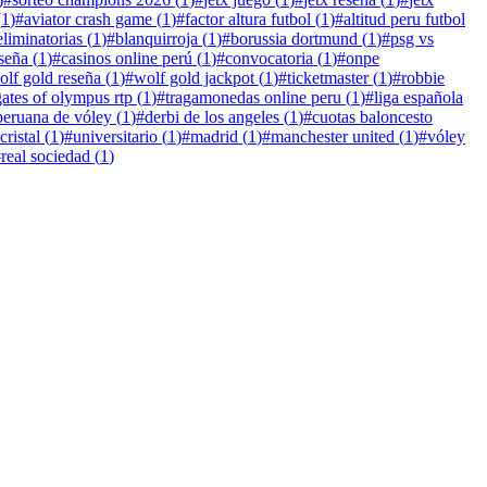
(
1
)
#
aviator crash game
(
1
)
#
factor altura futbol
(
1
)
#
altitud peru futbol
eliminatorias
(
1
)
#
blanquirroja
(
1
)
#
borussia dortmund
(
1
)
#
psg vs
seña
(
1
)
#
casinos online perú
(
1
)
#
convocatoria
(
1
)
#
onpe
olf gold reseña
(
1
)
#
wolf gold jackpot
(
1
)
#
ticketmaster
(
1
)
#
robbie
gates of olympus rtp
(
1
)
#
tragamonedas online peru
(
1
)
#
liga española
 peruana de vóley
(
1
)
#
derbi de los angeles
(
1
)
#
cuotas baloncesto
cristal
(
1
)
#
universitario
(
1
)
#
madrid
(
1
)
#
manchester united
(
1
)
#
vóley
#
real sociedad
(
1
)