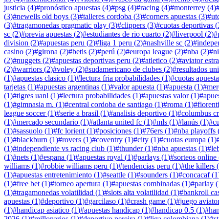
justicia
(
4
)
#
pronóstico apuestas
(
4
)
#
psg
(
4
)
#
racing
(
4
)
#
monterrey
(
4
)
(
3
)
#
newells old boys
(
3
)
#
talleres cordoba
(
3
)
#
corners apuestas
(
3
)
#
ut
(
3
)
#
tragamonedas pragmatic play
(
3
)
#
clippers
(
3
)
#
cuotas deportivas
(
sc
(
2
)
#
previa apuestas
(
2
)
#
estudiantes de rio cuarto
(
2
)
#
liverpool
(
2
)
#
division
(
2
)
#
apuestas peru
(
2
)
#
liga 1 peru
(
2
)
#
nashville sc
(
2
)
#
indepe
casino
(
2
)
#
girona
(
2
)
#
betis
(
2
)
#
perú
(
2
)
#
europa league
(
2
)
#
nba
(
2
)
#
n
(
2
)
#
nuggets
(
2
)
#
apuestas deportivas peru
(
2
)
#
atletico
(
2
)
#
aviator estr
(
2
)
#
warriors
(
2
)
#
voley
(
2
)
#
sudamericano de clubes
(
2
)
#
resultados uni
(
1
)
#
apuestas clasico
(
1
)
#
lectura fria probabilidades
(
1
)
#
cuotas apuesta
tarjetas
(
1
)
#
apuestas argentinas
(
1
)
#
valor apuesta
(
1
)
#
apuesta
(
1
)
#
mer
(
1
)
#
tigres uanl
(
1
)
#
lectura probabilidades
(
1
)
#
apuestas valor
(
1
)
#
apue
(
1
)
#
gimnasia m.
(
1
)
#
central cordoba de santiago
(
1
)
#
roma
(
1
)
#
fiorent
league soccer
(
1
)
#
serie a brasil
(
1
)
#
analisis deportivo
(
1
)
#
columbus c
(
1
)
#
mercado secundario
(
1
)
#
atlanta united fc
(
1
)
#
mls
(
1
)
#
lanús
(
1
)
#
cu
(
1
)
#
sassuolo
(
1
)
#
fc lorient
(
1
)
#
posiciones
(
1
)
#
76ers
(
1
)
#
nba playoffs
(
1
)
#
blackburn
(
1
)
#
rovers
(
1
)
#
coventry
(
1
)
#
city
(
1
)
#
cuotas europa
(
1
)
(
1
)
#
independiente vs racing club
(
1
)
#
thunder
(
1
)
#
nba apuestas
(
1
)
#
le
(
1
)
#
nets
(
1
)
#
espana
(
1
)
#
apuestas royal
(
1
)
#
parlays
(
1
)
#
sorteos online
williams
(
1
)
#
robbie williams peru
(
1
)
#
tendencias peru
(
1
)
#
the killers
(
(
1
)
#
apuestas entretenimiento
(
1
)
#
seattle
(
1
)
#
sounders
(
1
)
#
concacaf
(
1
(
1
)
#
free bet
(
1
)
#
torneo apertura
(
1
)
#
apuestas combinadas
(
1
)
#
parlay
(
(
1
)
#
tragamonedas volatilidad
(
1
)
#
slots alta volatilidad
(
1
)
#
bankroll ca
apuestas
(
1
)
#
deportivo
(
1
)
#
garcilaso
(
1
)
#
crash game
(
1
)
#
juego aviato
(
1
)
#
handicap asiatico
(
1
)
#
apuestas handicap
(
1
)
#
handicap 0.5
(
1
)
#
han
2026
(
1
)
#
millonarios
(
1
)
#
deportivo pereira
(
1
)
#
liga colombiana
(
1
)
#
s