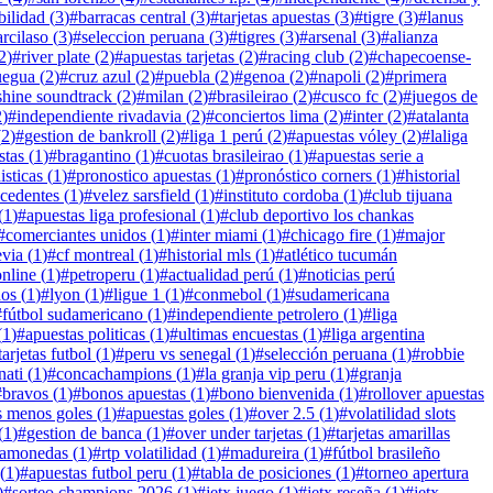
bilidad
(
3
)
#
barracas central
(
3
)
#
tarjetas apuestas
(
3
)
#
tigre
(
3
)
#
lanus
rcilaso
(
3
)
#
seleccion peruana
(
3
)
#
tigres
(
3
)
#
arsenal
(
3
)
#
alianza
2
)
#
river plate
(
2
)
#
apuestas tarjetas
(
2
)
#
racing club
(
2
)
#
chapecoense-
uegua
(
2
)
#
cruz azul
(
2
)
#
puebla
(
2
)
#
genoa
(
2
)
#
napoli
(
2
)
#
primera
shine soundtrack
(
2
)
#
milan
(
2
)
#
brasileirao
(
2
)
#
cusco fc
(
2
)
#
juegos de
2
)
#
independiente rivadavia
(
2
)
#
conciertos lima
(
2
)
#
inter
(
2
)
#
atalanta
(
2
)
#
gestion de bankroll
(
2
)
#
liga 1 perú
(
2
)
#
apuestas vóley
(
2
)
#
laliga
stas
(
1
)
#
bragantino
(
1
)
#
cuotas brasileirao
(
1
)
#
apuestas serie a
isticas
(
1
)
#
pronostico apuestas
(
1
)
#
pronóstico corners
(
1
)
#
historial
ecedentes
(
1
)
#
velez sarsfield
(
1
)
#
instituto cordoba
(
1
)
#
club tijuana
(
1
)
#
apuestas liga profesional
(
1
)
#
club deportivo los chankas
#
comerciantes unidos
(
1
)
#
inter miami
(
1
)
#
chicago fire
(
1
)
#
major
evia
(
1
)
#
cf montreal
(
1
)
#
historial mls
(
1
)
#
atlético tucumán
online
(
1
)
#
petroperu
(
1
)
#
actualidad perú
(
1
)
#
noticias perú
dos
(
1
)
#
lyon
(
1
)
#
ligue 1
(
1
)
#
conmebol
(
1
)
#
sudamericana
#
fútbol sudamericano
(
1
)
#
independiente petrolero
(
1
)
#
liga
(
1
)
#
apuestas politicas
(
1
)
#
ultimas encuestas
(
1
)
#
liga argentina
tarjetas futbol
(
1
)
#
peru vs senegal
(
1
)
#
selección peruana
(
1
)
#
robbie
nati
(
1
)
#
concachampions
(
1
)
#
la granja vip peru
(
1
)
#
granja
#
bravos
(
1
)
#
bonos apuestas
(
1
)
#
bono bienvenida
(
1
)
#
rollover apuestas
 menos goles
(
1
)
#
apuestas goles
(
1
)
#
over 2.5
(
1
)
#
volatilidad slots
(
1
)
#
gestion de banca
(
1
)
#
over under tarjetas
(
1
)
#
tarjetas amarillas
gamonedas
(
1
)
#
rtp volatilidad
(
1
)
#
madureira
(
1
)
#
fútbol brasileño
(
1
)
#
apuestas futbol peru
(
1
)
#
tabla de posiciones
(
1
)
#
torneo apertura
)
#
sorteo champions 2026
(
1
)
#
jetx juego
(
1
)
#
jetx reseña
(
1
)
#
jetx