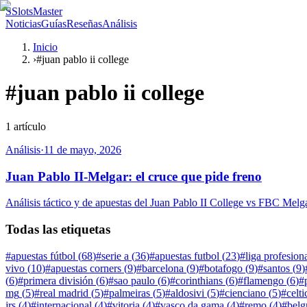
S
SlotsMaster
Noticias
Guías
Reseñas
Análisis
Inicio
›
#juan pablo ii college
#
juan pablo ii college
1
artículo
Análisis
·
11 de mayo, 2026
Juan Pablo II-Melgar: el cruce que pide freno
Análisis táctico y de apuestas del Juan Pablo II College vs FBC Melga
Todas las etiquetas
#
apuestas fútbol
(
68
)
#
serie a
(
36
)
#
apuestas futbol
(
23
)
#
liga profesion
vivo
(
10
)
#
apuestas corners
(
9
)
#
barcelona
(
9
)
#
botafogo
(
9
)
#
santos
(
9
)
(
6
)
#
primera división
(
6
)
#
sao paulo
(
6
)
#
corinthians
(
6
)
#
flamengo
(
6
)
#
mg
(
5
)
#
real madrid
(
5
)
#
palmeiras
(
5
)
#
aldosivi
(
5
)
#
cienciano
(
5
)
#
celti
jrs
(
4
)
#
internacional
(
4
)
#
vitoria
(
4
)
#
vasco da gama
(
4
)
#
remo
(
4
)
#
belg