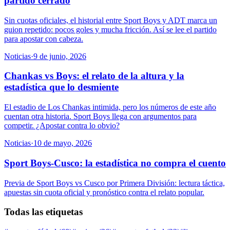
partido cerrado
Sin cuotas oficiales, el historial entre Sport Boys y ADT marca un
guion repetido: pocos goles y mucha fricción. Así se lee el partido
para apostar con cabeza.
Noticias
·
9 de junio, 2026
Chankas vs Boys: el relato de la altura y la
estadística que lo desmiente
El estadio de Los Chankas intimida, pero los números de este año
cuentan otra historia. Sport Boys llega con argumentos para
competir. ¿Apostar contra lo obvio?
Noticias
·
10 de mayo, 2026
Sport Boys-Cusco: la estadística no compra el cuento
Previa de Sport Boys vs Cusco por Primera División: lectura táctica,
apuestas sin cuota oficial y pronóstico contra el relato popular.
Todas las etiquetas