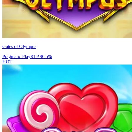
Gates of Olympus
Pragmatic Play
RTP
96.5
%
HOT