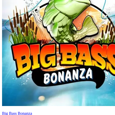
Big Bass Bonanza