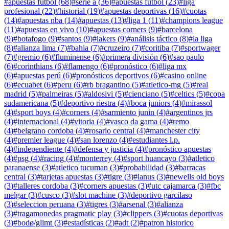
#
apuestas fútbol
(
68
)
#
serie a
(
36
)
#
apuestas futbol
(
23
)
#
liga
profesional
(
22
)
#
historial
(
19
)
#
apuestas deportivas
(
16
)
#
cuotas
(
14
)
#
apuestas nba
(
14
)
#
apuestas
(
13
)
#
liga 1
(
11
)
#
champions league
(
11
)
#
apuestas en vivo
(
10
)
#
apuestas corners
(
9
)
#
barcelona
(
9
)
#
botafogo
(
9
)
#
santos
(
9
)
#
lakers
(
9
)
#
análisis táctico
(
8
)
#
la liga
(
8
)
#
alianza lima
(
7
)
#
bahia
(
7
)
#
cruzeiro
(
7
)
#
coritiba
(
7
)
#
sportwager
(
7
)
#
gremio
(
6
)
#
fluminense
(
6
)
#
primera división
(
6
)
#
sao paulo
(
6
)
#
corinthians
(
6
)
#
flamengo
(
6
)
#
pronóstico
(
6
)
#
liga mx
(
6
)
#
apuestas perú
(
6
)
#
pronósticos deportivos
(
6
)
#
casino online
(
6
)
#
ecuabet
(
6
)
#
peru
(
6
)
#
rb bragantino
(
5
)
#
atletico-mg
(
5
)
#
real
madrid
(
5
)
#
palmeiras
(
5
)
#
aldosivi
(
5
)
#
cienciano
(
5
)
#
celtics
(
5
)
#
copa
sudamericana
(
5
)
#
deportivo riestra
(
4
)
#
boca juniors
(
4
)
#
mirassol
(
4
)
#
sport boys
(
4
)
#
corners
(
4
)
#
sarmiento junin
(
4
)
#
argentinos jrs
(
4
)
#
internacional
(
4
)
#
vitoria
(
4
)
#
vasco da gama
(
4
)
#
remo
(
4
)
#
belgrano cordoba
(
4
)
#
rosario central
(
4
)
#
manchester city
(
4
)
#
premier league
(
4
)
#
san lorenzo
(
4
)
#
estudiantes l.p.
(
4
)
#
independiente
(
4
)
#
defensa y justicia
(
4
)
#
pronóstico apuestas
(
4
)
#
psg
(
4
)
#
racing
(
4
)
#
monterrey
(
4
)
#
sport huancayo
(
3
)
#
atletico
paranaense
(
3
)
#
atletico tucuman
(
3
)
#
probabilidad
(
3
)
#
barracas
central
(
3
)
#
tarjetas apuestas
(
3
)
#
tigre
(
3
)
#
lanus
(
3
)
#
newells old boys
(
3
)
#
talleres cordoba
(
3
)
#
corners apuestas
(
3
)
#
utc cajamarca
(
3
)
#
fbc
melgar
(
3
)
#
cusco
(
3
)
#
slot machine
(
3
)
#
deportivo garcilaso
(
3
)
#
seleccion peruana
(
3
)
#
tigres
(
3
)
#
arsenal
(
3
)
#
alianza
(
3
)
#
tragamonedas pragmatic play
(
3
)
#
clippers
(
3
)
#
cuotas deportivas
(
3
)
#
bodø/glimt
(
3
)
#
estadísticas
(
2
)
#
adt
(
2
)
#
patron historico