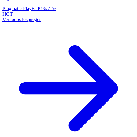
Pragmatic Play
RTP
96.71
%
HOT
Ver todos los juegos