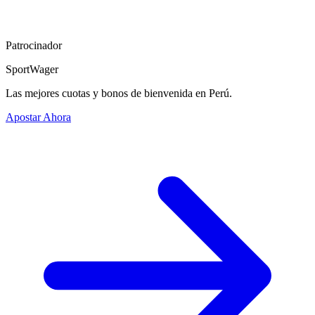
Patrocinador
SportWager
Las mejores cuotas y bonos de bienvenida en Perú.
Apostar Ahora