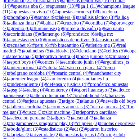
profesional
(
22
)
#
historial
(
19
)
#
apuestas deportivas
(
16
)
#
cuotas
(
14
)
#
apuestas nba
(
14
)
#
apuestas
(
13
)
#
liga 1
(
11
)
#
champions league
(
11
)
#
apuestas en vivo
(
10
)
#
apuestas corners
(
9
)
#
barcelona
(
9
)
#
botafogo
(
9
)
#
santos
(
9
)
#
lakers
(
9
)
#
análisis táctico
(
8
)
#
la liga
(
8
)
#
alianza lima
(
7
)
#
bahia
(
7
)
#
cruzeiro
(
7
)
#
coritiba
(
7
)
#
sportwager
(
7
)
#
gremio
(
6
)
#
fluminense
(
6
)
#
primera división
(
6
)
#
sao paulo
(
6
)
#
corinthians
(
6
)
#
flamengo
(
6
)
#
pronóstico
(
6
)
#
liga mx
(
6
)
#
apuestas perú
(
6
)
#
pronósticos deportivos
(
6
)
#
casino online
(
6
)
#
ecuabet
(
6
)
#
peru
(
6
)
#
rb bragantino
(
5
)
#
atletico-mg
(
5
)
#
real
madrid
(
5
)
#
palmeiras
(
5
)
#
aldosivi
(
5
)
#
cienciano
(
5
)
#
celtics
(
5
)
#
copa
sudamericana
(
5
)
#
deportivo riestra
(
4
)
#
boca juniors
(
4
)
#
mirassol
(
4
)
#
sport boys
(
4
)
#
corners
(
4
)
#
sarmiento junin
(
4
)
#
argentinos jrs
(
4
)
#
internacional
(
4
)
#
vitoria
(
4
)
#
vasco da gama
(
4
)
#
remo
(
4
)
#
belgrano cordoba
(
4
)
#
rosario central
(
4
)
#
manchester city
(
4
)
#
premier league
(
4
)
#
san lorenzo
(
4
)
#
estudiantes l.p.
(
4
)
#
independiente
(
4
)
#
defensa y justicia
(
4
)
#
pronóstico apuestas
(
4
)
#
psg
(
4
)
#
racing
(
4
)
#
monterrey
(
4
)
#
sport huancayo
(
3
)
#
atletico
paranaense
(
3
)
#
atletico tucuman
(
3
)
#
probabilidad
(
3
)
#
barracas
central
(
3
)
#
tarjetas apuestas
(
3
)
#
tigre
(
3
)
#
lanus
(
3
)
#
newells old boys
(
3
)
#
talleres cordoba
(
3
)
#
corners apuestas
(
3
)
#
utc cajamarca
(
3
)
#
fbc
melgar
(
3
)
#
cusco
(
3
)
#
slot machine
(
3
)
#
deportivo garcilaso
(
3
)
#
seleccion peruana
(
3
)
#
tigres
(
3
)
#
arsenal
(
3
)
#
alianza
(
3
)
#
tragamonedas pragmatic play
(
3
)
#
clippers
(
3
)
#
cuotas deportivas
(
3
)
#
bodø/glimt
(
3
)
#
estadísticas
(
2
)
#
adt
(
2
)
#
patron historico
(
2
)
#
tarjetas
(
2
)
#
river plate
(
2
)
#
apuestas tarjetas
(
2
)
#
racing club