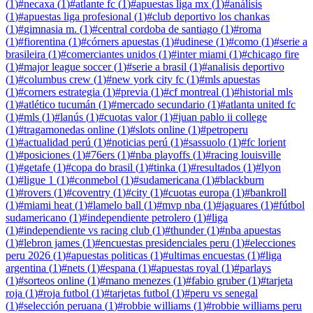
(
1
)
#
necaxa
(
1
)
#
atlante fc
(
1
)
#
apuestas liga mx
(
1
)
#
análisis
(
1
)
#
apuestas liga profesional
(
1
)
#
club deportivo los chankas
(
1
)
#
gimnasia m.
(
1
)
#
central cordoba de santiago
(
1
)
#
roma
(
1
)
#
fiorentina
(
1
)
#
córners apuestas
(
1
)
#
udinese
(
1
)
#
como
(
1
)
#
serie a
brasileira
(
1
)
#
comerciantes unidos
(
1
)
#
inter miami
(
1
)
#
chicago fire
(
1
)
#
major league soccer
(
1
)
#
serie a brasil
(
1
)
#
analisis deportivo
(
1
)
#
columbus crew
(
1
)
#
new york city fc
(
1
)
#
mls apuestas
(
1
)
#
corners estrategia
(
1
)
#
previa
(
1
)
#
cf montreal
(
1
)
#
historial mls
(
1
)
#
atlético tucumán
(
1
)
#
mercado secundario
(
1
)
#
atlanta united fc
(
1
)
#
mls
(
1
)
#
lanús
(
1
)
#
cuotas valor
(
1
)
#
juan pablo ii college
(
1
)
#
tragamonedas online
(
1
)
#
slots online
(
1
)
#
petroperu
(
1
)
#
actualidad perú
(
1
)
#
noticias perú
(
1
)
#
sassuolo
(
1
)
#
fc lorient
(
1
)
#
posiciones
(
1
)
#
76ers
(
1
)
#
nba playoffs
(
1
)
#
racing louisville
(
1
)
#
getafe
(
1
)
#
copa do brasil
(
1
)
#
tinka
(
1
)
#
resultados
(
1
)
#
lyon
(
1
)
#
ligue 1
(
1
)
#
conmebol
(
1
)
#
sudamericana
(
1
)
#
blackburn
(
1
)
#
rovers
(
1
)
#
coventry
(
1
)
#
city
(
1
)
#
cuotas europa
(
1
)
#
bankroll
(
1
)
#
miami heat
(
1
)
#
lamelo ball
(
1
)
#
mvp nba
(
1
)
#
jaguares
(
1
)
#
fútbol
sudamericano
(
1
)
#
independiente petrolero
(
1
)
#
liga
(
1
)
#
independiente vs racing club
(
1
)
#
thunder
(
1
)
#
nba apuestas
(
1
)
#
lebron james
(
1
)
#
encuestas presidenciales peru
(
1
)
#
elecciones
peru 2026
(
1
)
#
apuestas politicas
(
1
)
#
ultimas encuestas
(
1
)
#
liga
argentina
(
1
)
#
nets
(
1
)
#
espana
(
1
)
#
apuestas royal
(
1
)
#
parlays
(
1
)
#
sorteos online
(
1
)
#
mano menezes
(
1
)
#
fabio gruber
(
1
)
#
tarjeta
roja
(
1
)
#
roja futbol
(
1
)
#
tarjetas futbol
(
1
)
#
peru vs senegal
(
1
)
#
selección peruana
(
1
)
#
robbie williams
(
1
)
#
robbie williams peru