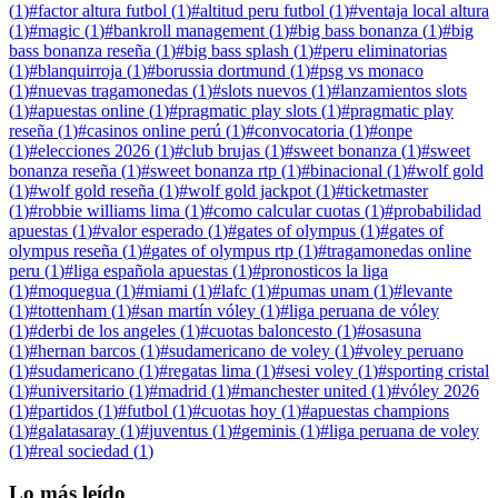
(
1
)
#
factor altura futbol
(
1
)
#
altitud peru futbol
(
1
)
#
ventaja local altura
(
1
)
#
magic
(
1
)
#
bankroll management
(
1
)
#
big bass bonanza
(
1
)
#
big
bass bonanza reseña
(
1
)
#
big bass splash
(
1
)
#
peru eliminatorias
(
1
)
#
blanquirroja
(
1
)
#
borussia dortmund
(
1
)
#
psg vs monaco
(
1
)
#
nuevas tragamonedas
(
1
)
#
slots nuevos
(
1
)
#
lanzamientos slots
(
1
)
#
apuestas online
(
1
)
#
pragmatic play slots
(
1
)
#
pragmatic play
reseña
(
1
)
#
casinos online perú
(
1
)
#
convocatoria
(
1
)
#
onpe
(
1
)
#
elecciones 2026
(
1
)
#
club brujas
(
1
)
#
sweet bonanza
(
1
)
#
sweet
bonanza reseña
(
1
)
#
sweet bonanza rtp
(
1
)
#
binacional
(
1
)
#
wolf gold
(
1
)
#
wolf gold reseña
(
1
)
#
wolf gold jackpot
(
1
)
#
ticketmaster
(
1
)
#
robbie williams lima
(
1
)
#
como calcular cuotas
(
1
)
#
probabilidad
apuestas
(
1
)
#
valor esperado
(
1
)
#
gates of olympus
(
1
)
#
gates of
olympus reseña
(
1
)
#
gates of olympus rtp
(
1
)
#
tragamonedas online
peru
(
1
)
#
liga española apuestas
(
1
)
#
pronosticos la liga
(
1
)
#
moquegua
(
1
)
#
miami
(
1
)
#
lafc
(
1
)
#
pumas unam
(
1
)
#
levante
(
1
)
#
tottenham
(
1
)
#
san martín vóley
(
1
)
#
liga peruana de vóley
(
1
)
#
derbi de los angeles
(
1
)
#
cuotas baloncesto
(
1
)
#
osasuna
(
1
)
#
hernan barcos
(
1
)
#
sudamericano de voley
(
1
)
#
voley peruano
(
1
)
#
sudamericano
(
1
)
#
regatas lima
(
1
)
#
sesi voley
(
1
)
#
sporting cristal
(
1
)
#
universitario
(
1
)
#
madrid
(
1
)
#
manchester united
(
1
)
#
vóley 2026
(
1
)
#
partidos
(
1
)
#
futbol
(
1
)
#
cuotas hoy
(
1
)
#
apuestas champions
(
1
)
#
galatasaray
(
1
)
#
juventus
(
1
)
#
geminis
(
1
)
#
liga peruana de voley
(
1
)
#
real sociedad
(
1
)
Lo más leído