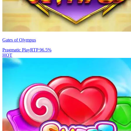
Gates of Olympus
Pragmatic Play
RTP
96.5
%
HOT