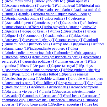
(
1
)
#
columbus crew
(
1
)
#
new york city fc
(
1
)
#
mls apuestas
(
1
)
#
corners estrategia
(
1
)
#
previa
(
1
)
#
cf montreal
(
1
)
#
historial mls
(
1
)
#
atlético tucumán
(
1
)
#
mercado secundario
(
1
)
#
atlanta united fc
(
1
)
#
mls
(
1
)
#
lanús
(
1
)
#
cuotas valor
(
1
)
#
juan pablo ii college
(
1
)
#
tragamonedas online
(
1
)
#
slots online
(
1
)
#
petroperu
(
1
)
#
actualidad perú
(
1
)
#
noticias perú
(
1
)
#
sassuolo
(
1
)
#
fc lorient
(
1
)
#
posiciones
(
1
)
#
76ers
(
1
)
#
nba playoffs
(
1
)
#
racing louisville
(
1
)
#
getafe
(
1
)
#
copa do brasil
(
1
)
#
tinka
(
1
)
#
resultados
(
1
)
#
lyon
(
1
)
#
ligue 1
(
1
)
#
conmebol
(
1
)
#
sudamericana
(
1
)
#
blackburn
(
1
)
#
rovers
(
1
)
#
coventry
(
1
)
#
city
(
1
)
#
cuotas europa
(
1
)
#
bankroll
(
1
)
#
miami heat
(
1
)
#
lamelo ball
(
1
)
#
mvp nba
(
1
)
#
jaguares
(
1
)
#
fútbol
sudamericano
(
1
)
#
independiente petrolero
(
1
)
#
liga
(
1
)
#
independiente vs racing club
(
1
)
#
thunder
(
1
)
#
nba apuestas
(
1
)
#
lebron james
(
1
)
#
encuestas presidenciales peru
(
1
)
#
elecciones
peru 2026
(
1
)
#
apuestas politicas
(
1
)
#
ultimas encuestas
(
1
)
#
liga
argentina
(
1
)
#
nets
(
1
)
#
espana
(
1
)
#
apuestas royal
(
1
)
#
parlays
(
1
)
#
sorteos online
(
1
)
#
mano menezes
(
1
)
#
fabio gruber
(
1
)
#
tarjeta
roja
(
1
)
#
roja futbol
(
1
)
#
tarjetas futbol
(
1
)
#
peru vs senegal
(
1
)
#
selección peruana
(
1
)
#
robbie williams
(
1
)
#
robbie williams peru
(
1
)
#
tendencias peru
(
1
)
#
the killers
(
1
)
#
rayo vallecano
(
1
)
#
brighton
(
1
)
#
athletic club
(
1
)
#
córners
(
1
)
#
cincinnati
(
1
)
#
concachampions
(
1
)
#
la granja vip peru
(
1
)
#
granja
(
1
)
#
apuestas entretenimiento
(
1
)
#
seattle
(
1
)
#
sounders
(
1
)
#
concacaf
(
1
)
#
real betis
(
1
)
#
concacaf
champions cup
(
1
)
#
newcastle
(
1
)
#
chelsea
(
1
)
#
bravos
(
1
)
#
bonos
apuestas
(
1
)
#
bono bienvenida
(
1
)
#
rollover apuestas
(
1
)
#
free bet