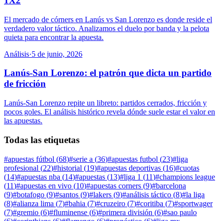
1X2
El mercado de córners en Lanús vs San Lorenzo es donde reside el
verdadero valor táctico. Analizamos el duelo por banda y la pelota
quieta para encontrar la apuesta.
Análisis
·
5 de junio, 2026
Lanús-San Lorenzo: el patrón que dicta un partido
de fricción
Lanús-San Lorenzo repite un libreto: partidos cerrados, fricción y
pocos goles. El análisis histórico revela dónde suele estar el valor en
las apuestas.
Todas las etiquetas
#
apuestas fútbol
(
68
)
#
serie a
(
36
)
#
apuestas futbol
(
23
)
#
liga
profesional
(
22
)
#
historial
(
19
)
#
apuestas deportivas
(
16
)
#
cuotas
(
14
)
#
apuestas nba
(
14
)
#
apuestas
(
13
)
#
liga 1
(
11
)
#
champions league
(
11
)
#
apuestas en vivo
(
10
)
#
apuestas corners
(
9
)
#
barcelona
(
9
)
#
botafogo
(
9
)
#
santos
(
9
)
#
lakers
(
9
)
#
análisis táctico
(
8
)
#
la liga
(
8
)
#
alianza lima
(
7
)
#
bahia
(
7
)
#
cruzeiro
(
7
)
#
coritiba
(
7
)
#
sportwager
(
7
)
#
gremio
(
6
)
#
fluminense
(
6
)
#
primera división
(
6
)
#
sao paulo