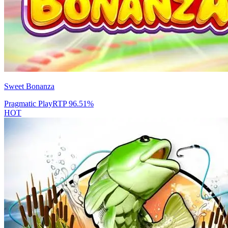
Sweet Bonanza
Pragmatic Play
RTP
96.51
%
HOT