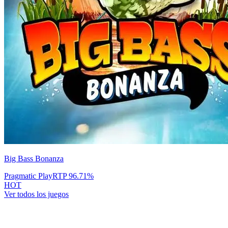
Big Bass Bonanza
Pragmatic Play
RTP
96.71
%
HOT
Ver todos los juegos