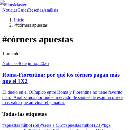
S
SlotsMaster
Noticias
Guías
Reseñas
Análisis
Inicio
›
#córners apuestas
#
córners apuestas
1
artículo
Noticias
·
8 de junio, 2026
Roma-Fiorentina: por qué los córners pagan más
que el 1X2
El duelo en el Olímpico entre Roma y Fiorentina no tiene favorito
claro. Analizamos por qué el mercado de saques de esquina ofrece
más valor que adivinar el ganador.
Todas las etiquetas
#
apuestas fútbol
(
68
)
#
serie a
(
36
)
#
apuestas futbol
(
23
)
#
liga