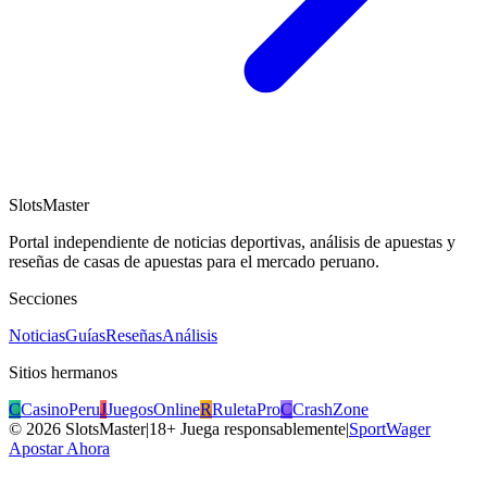
SlotsMaster
Portal independiente de noticias deportivas, análisis de apuestas y
reseñas de casas de apuestas para el mercado peruano.
Secciones
Noticias
Guías
Reseñas
Análisis
Sitios hermanos
C
CasinoPeru
J
JuegosOnline
R
RuletaPro
C
CrashZone
©
2026
SlotsMaster
|
18+ Juega responsablemente
|
SportWager
Apostar Ahora