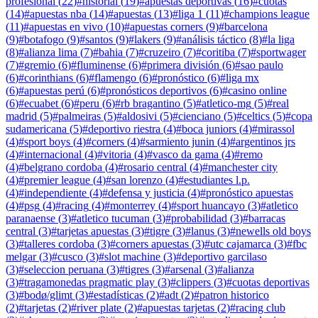
profesional
(
22
)
#
historial
(
19
)
#
apuestas deportivas
(
16
)
#
cuotas
(
14
)
#
apuestas nba
(
14
)
#
apuestas
(
13
)
#
liga 1
(
11
)
#
champions league
(
11
)
#
apuestas en vivo
(
10
)
#
apuestas corners
(
9
)
#
barcelona
(
9
)
#
botafogo
(
9
)
#
santos
(
9
)
#
lakers
(
9
)
#
análisis táctico
(
8
)
#
la liga
(
8
)
#
alianza lima
(
7
)
#
bahia
(
7
)
#
cruzeiro
(
7
)
#
coritiba
(
7
)
#
sportwager
(
7
)
#
gremio
(
6
)
#
fluminense
(
6
)
#
primera división
(
6
)
#
sao paulo
(
6
)
#
corinthians
(
6
)
#
flamengo
(
6
)
#
pronóstico
(
6
)
#
liga mx
(
6
)
#
apuestas perú
(
6
)
#
pronósticos deportivos
(
6
)
#
casino online
(
6
)
#
ecuabet
(
6
)
#
peru
(
6
)
#
rb bragantino
(
5
)
#
atletico-mg
(
5
)
#
real
madrid
(
5
)
#
palmeiras
(
5
)
#
aldosivi
(
5
)
#
cienciano
(
5
)
#
celtics
(
5
)
#
copa
sudamericana
(
5
)
#
deportivo riestra
(
4
)
#
boca juniors
(
4
)
#
mirassol
(
4
)
#
sport boys
(
4
)
#
corners
(
4
)
#
sarmiento junin
(
4
)
#
argentinos jrs
(
4
)
#
internacional
(
4
)
#
vitoria
(
4
)
#
vasco da gama
(
4
)
#
remo
(
4
)
#
belgrano cordoba
(
4
)
#
rosario central
(
4
)
#
manchester city
(
4
)
#
premier league
(
4
)
#
san lorenzo
(
4
)
#
estudiantes l.p.
(
4
)
#
independiente
(
4
)
#
defensa y justicia
(
4
)
#
pronóstico apuestas
(
4
)
#
psg
(
4
)
#
racing
(
4
)
#
monterrey
(
4
)
#
sport huancayo
(
3
)
#
atletico
paranaense
(
3
)
#
atletico tucuman
(
3
)
#
probabilidad
(
3
)
#
barracas
central
(
3
)
#
tarjetas apuestas
(
3
)
#
tigre
(
3
)
#
lanus
(
3
)
#
newells old boys
(
3
)
#
talleres cordoba
(
3
)
#
corners apuestas
(
3
)
#
utc cajamarca
(
3
)
#
fbc
melgar
(
3
)
#
cusco
(
3
)
#
slot machine
(
3
)
#
deportivo garcilaso
(
3
)
#
seleccion peruana
(
3
)
#
tigres
(
3
)
#
arsenal
(
3
)
#
alianza
(
3
)
#
tragamonedas pragmatic play
(
3
)
#
clippers
(
3
)
#
cuotas deportivas
(
3
)
#
bodø/glimt
(
3
)
#
estadísticas
(
2
)
#
adt
(
2
)
#
patron historico
(
2
)
#
tarjetas
(
2
)
#
river plate
(
2
)
#
apuestas tarjetas
(
2
)
#
racing club