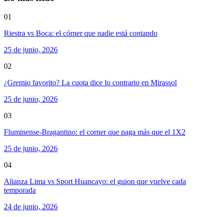
01
Riestra vs Boca: el córner que nadie está contando
25 de junio, 2026
02
¿Gremio favorito? La cuota dice lo contrario en Mirassol
25 de junio, 2026
03
Fluminense-Bragantino: el corner que paga más que el 1X2
25 de junio, 2026
04
Alianza Lima vs Sport Huancayo: el guion que vuelve cada
temporada
24 de junio, 2026