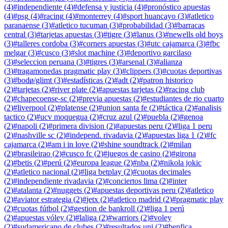
(
4
)
#
independiente
(
4
)
#
defensa y justicia
(
4
)
#
pronóstico apuestas
(
4
)
#
psg
(
4
)
#
racing
(
4
)
#
monterrey
(
4
)
#
sport huancayo
(
3
)
#
atletico
paranaense
(
3
)
#
atletico tucuman
(
3
)
#
probabilidad
(
3
)
#
barracas
central
(
3
)
#
tarjetas apuestas
(
3
)
#
tigre
(
3
)
#
lanus
(
3
)
#
newells old boys
(
3
)
#
talleres cordoba
(
3
)
#
corners apuestas
(
3
)
#
utc cajamarca
(
3
)
#
fbc
melgar
(
3
)
#
cusco
(
3
)
#
slot machine
(
3
)
#
deportivo garcilaso
(
3
)
#
seleccion peruana
(
3
)
#
tigres
(
3
)
#
arsenal
(
3
)
#
alianza
(
3
)
#
tragamonedas pragmatic play
(
3
)
#
clippers
(
3
)
#
cuotas deportivas
(
3
)
#
bodø/glimt
(
3
)
#
estadísticas
(
2
)
#
adt
(
2
)
#
patron historico
(
2
)
#
tarjetas
(
2
)
#
river plate
(
2
)
#
apuestas tarjetas
(
2
)
#
racing club
(
2
)
#
chapecoense-sc
(
2
)
#
previa apuestas
(
2
)
#
estudiantes de rio cuarto
(
2
)
#
liverpool
(
2
)
#
platense
(
2
)
#
union santa fe
(
2
)
#
táctica
(
2
)
#
analisis
tactico
(
2
)
#
ucv moquegua
(
2
)
#
cruz azul
(
2
)
#
puebla
(
2
)
#
genoa
(
2
)
#
napoli
(
2
)
#
primera division
(
2
)
#
apuestas peru
(
2
)
#
liga 1 peru
(
2
)
#
nashville sc
(
2
)
#
independ. rivadavia
(
2
)
#
apuestas liga 1
(
2
)
#
fc
cajamarca
(
2
)
#
am i in love
(
2
)
#
shine soundtrack
(
2
)
#
milan
(
2
)
#
brasileirao
(
2
)
#
cusco fc
(
2
)
#
juegos de casino
(
2
)
#
girona
(
2
)
#
betis
(
2
)
#
perú
(
2
)
#
europa league
(
2
)
#
nba
(
2
)
#
nikola jokic
(
2
)
#
atletico nacional
(
2
)
#
liga betplay
(
2
)
#
cuotas decimales
(
2
)
#
independiente rivadavia
(
2
)
#
conciertos lima
(
2
)
#
inter
(
2
)
#
atalanta
(
2
)
#
nuggets
(
2
)
#
apuestas deportivas peru
(
2
)
#
atletico
(
2
)
#
aviator estrategia
(
2
)
#
jetx
(
2
)
#
atletico madrid
(
2
)
#
pragmatic play
(
2
)
#
cuotas fútbol
(
2
)
#
gestion de bankroll
(
2
)
#
liga 1 perú
(
2
)
#
apuestas vóley
(
2
)
#
laliga
(
2
)
#
warriors
(
2
)
#
voley
(
2
)
#
sudamericano de clubes
(
2
)
#
resultados uni
(
2
)
#
benfica