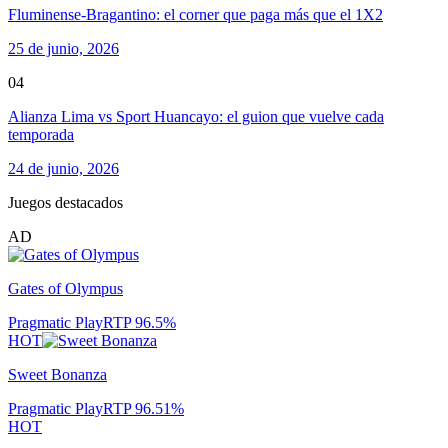
Fluminense-Bragantino: el corner que paga más que el 1X2
25 de junio, 2026
04
Alianza Lima vs Sport Huancayo: el guion que vuelve cada
temporada
24 de junio, 2026
Juegos destacados
AD
Gates of Olympus
Pragmatic Play
RTP
96.5
%
HOT
Sweet Bonanza
Pragmatic Play
RTP
96.51
%
HOT