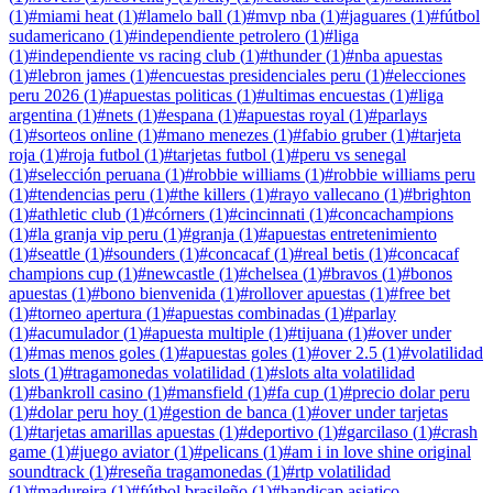
(
1
)
#
miami heat
(
1
)
#
lamelo ball
(
1
)
#
mvp nba
(
1
)
#
jaguares
(
1
)
#
fútbol
sudamericano
(
1
)
#
independiente petrolero
(
1
)
#
liga
(
1
)
#
independiente vs racing club
(
1
)
#
thunder
(
1
)
#
nba apuestas
(
1
)
#
lebron james
(
1
)
#
encuestas presidenciales peru
(
1
)
#
elecciones
peru 2026
(
1
)
#
apuestas politicas
(
1
)
#
ultimas encuestas
(
1
)
#
liga
argentina
(
1
)
#
nets
(
1
)
#
espana
(
1
)
#
apuestas royal
(
1
)
#
parlays
(
1
)
#
sorteos online
(
1
)
#
mano menezes
(
1
)
#
fabio gruber
(
1
)
#
tarjeta
roja
(
1
)
#
roja futbol
(
1
)
#
tarjetas futbol
(
1
)
#
peru vs senegal
(
1
)
#
selección peruana
(
1
)
#
robbie williams
(
1
)
#
robbie williams peru
(
1
)
#
tendencias peru
(
1
)
#
the killers
(
1
)
#
rayo vallecano
(
1
)
#
brighton
(
1
)
#
athletic club
(
1
)
#
córners
(
1
)
#
cincinnati
(
1
)
#
concachampions
(
1
)
#
la granja vip peru
(
1
)
#
granja
(
1
)
#
apuestas entretenimiento
(
1
)
#
seattle
(
1
)
#
sounders
(
1
)
#
concacaf
(
1
)
#
real betis
(
1
)
#
concacaf
champions cup
(
1
)
#
newcastle
(
1
)
#
chelsea
(
1
)
#
bravos
(
1
)
#
bonos
apuestas
(
1
)
#
bono bienvenida
(
1
)
#
rollover apuestas
(
1
)
#
free bet
(
1
)
#
torneo apertura
(
1
)
#
apuestas combinadas
(
1
)
#
parlay
(
1
)
#
acumulador
(
1
)
#
apuesta multiple
(
1
)
#
tijuana
(
1
)
#
over under
(
1
)
#
mas menos goles
(
1
)
#
apuestas goles
(
1
)
#
over 2.5
(
1
)
#
volatilidad
slots
(
1
)
#
tragamonedas volatilidad
(
1
)
#
slots alta volatilidad
(
1
)
#
bankroll casino
(
1
)
#
mansfield
(
1
)
#
fa cup
(
1
)
#
precio dolar peru
(
1
)
#
dolar peru hoy
(
1
)
#
gestion de banca
(
1
)
#
over under tarjetas
(
1
)
#
tarjetas amarillas apuestas
(
1
)
#
deportivo
(
1
)
#
garcilaso
(
1
)
#
crash
game
(
1
)
#
juego aviator
(
1
)
#
pelicans
(
1
)
#
am i in love shine original
soundtrack
(
1
)
#
reseña tragamonedas
(
1
)
#
rtp volatilidad
(
1
)
#
madureira
(
1
)
#
fútbol brasileño
(
1
)
#
handicap asiatico