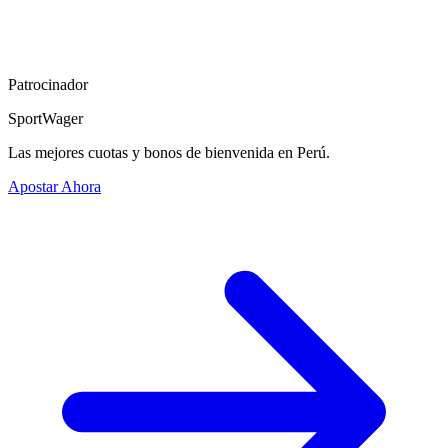
Patrocinador
SportWager
Las mejores cuotas y bonos de bienvenida en Perú.
Apostar Ahora