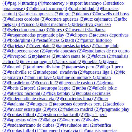
(
4
)
#
psg
(
4
)
#
racing
(
4
)
#
monterrey
(
4
)
#
sport huancayo
(
3
)
#
atletico
paranaense
(
3
)
#
atletico tucuman
(
3
)
#
probabilidad
(
3
)
#
barracas
central
(
3
)
#
tarjetas apuestas
(
3
)
#
tigre
(
3
)
#
lanus
(
3
)
#
newells old boys
(
3
)
#
talleres cordoba
(
3
)
#
corners apuestas
(
3
)
#
utc cajamarca
(
3
)
#
fbc
melgar
(
3
)
#
cusco
(
3
)
#
slot machine
(
3
)
#
deportivo garcilaso
(
3
)
#
seleccion peruana
(
3
)
#
tigres
(
3
)
#
arsenal
(
3
)
#
alianza
(
3
)
#
tragamonedas pragmatic play
(
3
)
#
clippers
(
3
)
#
cuotas deportivas
(
3
)
#
bodø/glimt
(
3
)
#
estadísticas
(
2
)
#
adt
(
2
)
#
patron historico
(
2
)
#
tarjetas
(
2
)
#
river plate
(
2
)
#
apuestas tarjetas
(
2
)
#
racing club
(
2
)
#
chapecoense-sc
(
2
)
#
previa apuestas
(
2
)
#
estudiantes de rio cuarto
(
2
)
#
liverpool
(
2
)
#
platense
(
2
)
#
union santa fe
(
2
)
#
táctica
(
2
)
#
analisis
tactico
(
2
)
#
ucv moquegua
(
2
)
#
cruz azul
(
2
)
#
puebla
(
2
)
#
genoa
(
2
)
#
napoli
(
2
)
#
primera division
(
2
)
#
apuestas peru
(
2
)
#
liga 1 peru
(
2
)
#
nashville sc
(
2
)
#
independ. rivadavia
(
2
)
#
apuestas liga 1
(
2
)
#
fc
cajamarca
(
2
)
#
am i in love
(
2
)
#
shine soundtrack
(
2
)
#
milan
(
2
)
#
brasileirao
(
2
)
#
cusco fc
(
2
)
#
juegos de casino
(
2
)
#
girona
(
2
)
#
betis
(
2
)
#
perú
(
2
)
#
europa league
(
2
)
#
nba
(
2
)
#
nikola jokic
(
2
)
#
atletico nacional
(
2
)
#
liga betplay
(
2
)
#
cuotas decimales
(
2
)
#
independiente rivadavia
(
2
)
#
conciertos lima
(
2
)
#
inter
(
2
)
#
atalanta
(
2
)
#
nuggets
(
2
)
#
apuestas deportivas peru
(
2
)
#
atletico
(
2
)
#
aviator estrategia
(
2
)
#
jetx
(
2
)
#
atletico madrid
(
2
)
#
pragmatic play
(
2
)
#
cuotas fútbol
(
2
)
#
gestion de bankroll
(
2
)
#
liga 1 perú
(
2
)
#
apuestas vóley
(
2
)
#
laliga
(
2
)
#
warriors
(
2
)
#
voley
(
2
)
#
sudamericano de clubes
(
2
)
#
resultados uni
(
2
)
#
benfica
(
2
)
#
cuotas futbol
(
1
)
#
independ rivadavia
(
1
)
#
analisis apuestas