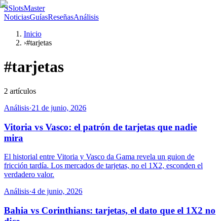
S
SlotsMaster
Noticias
Guías
Reseñas
Análisis
Inicio
›
#tarjetas
#
tarjetas
2
artículos
Análisis
·
21 de junio, 2026
Vitoria vs Vasco: el patrón de tarjetas que nadie
mira
El historial entre Vitoria y Vasco da Gama revela un guion de
fricción tardía. Los mercados de tarjetas, no el 1X2, esconden el
verdadero valor.
Análisis
·
4 de junio, 2026
Bahia vs Corinthians: tarjetas, el dato que el 1X2 no