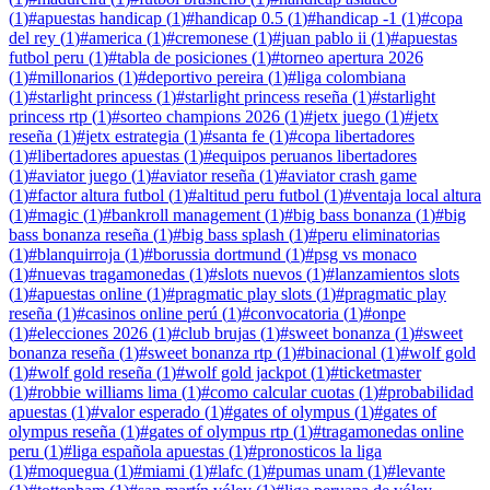
(
1
)
#
apuestas handicap
(
1
)
#
handicap 0.5
(
1
)
#
handicap -1
(
1
)
#
copa
del rey
(
1
)
#
america
(
1
)
#
cremonese
(
1
)
#
juan pablo ii
(
1
)
#
apuestas
futbol peru
(
1
)
#
tabla de posiciones
(
1
)
#
torneo apertura 2026
(
1
)
#
millonarios
(
1
)
#
deportivo pereira
(
1
)
#
liga colombiana
(
1
)
#
starlight princess
(
1
)
#
starlight princess reseña
(
1
)
#
starlight
princess rtp
(
1
)
#
sorteo champions 2026
(
1
)
#
jetx juego
(
1
)
#
jetx
reseña
(
1
)
#
jetx estrategia
(
1
)
#
santa fe
(
1
)
#
copa libertadores
(
1
)
#
libertadores apuestas
(
1
)
#
equipos peruanos libertadores
(
1
)
#
aviator juego
(
1
)
#
aviator reseña
(
1
)
#
aviator crash game
(
1
)
#
factor altura futbol
(
1
)
#
altitud peru futbol
(
1
)
#
ventaja local altura
(
1
)
#
magic
(
1
)
#
bankroll management
(
1
)
#
big bass bonanza
(
1
)
#
big
bass bonanza reseña
(
1
)
#
big bass splash
(
1
)
#
peru eliminatorias
(
1
)
#
blanquirroja
(
1
)
#
borussia dortmund
(
1
)
#
psg vs monaco
(
1
)
#
nuevas tragamonedas
(
1
)
#
slots nuevos
(
1
)
#
lanzamientos slots
(
1
)
#
apuestas online
(
1
)
#
pragmatic play slots
(
1
)
#
pragmatic play
reseña
(
1
)
#
casinos online perú
(
1
)
#
convocatoria
(
1
)
#
onpe
(
1
)
#
elecciones 2026
(
1
)
#
club brujas
(
1
)
#
sweet bonanza
(
1
)
#
sweet
bonanza reseña
(
1
)
#
sweet bonanza rtp
(
1
)
#
binacional
(
1
)
#
wolf gold
(
1
)
#
wolf gold reseña
(
1
)
#
wolf gold jackpot
(
1
)
#
ticketmaster
(
1
)
#
robbie williams lima
(
1
)
#
como calcular cuotas
(
1
)
#
probabilidad
apuestas
(
1
)
#
valor esperado
(
1
)
#
gates of olympus
(
1
)
#
gates of
olympus reseña
(
1
)
#
gates of olympus rtp
(
1
)
#
tragamonedas online
peru
(
1
)
#
liga española apuestas
(
1
)
#
pronosticos la liga
(
1
)
#
moquegua
(
1
)
#
miami
(
1
)
#
lafc
(
1
)
#
pumas unam
(
1
)
#
levante