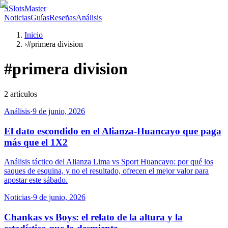
S
SlotsMaster
Noticias
Guías
Reseñas
Análisis
Inicio
›
#primera division
#
primera division
2
artículos
Análisis
·
9 de junio, 2026
El dato escondido en el Alianza-Huancayo que paga
más que el 1X2
Análisis táctico del Alianza Lima vs Sport Huancayo: por qué los
saques de esquina, y no el resultado, ofrecen el mejor valor para
apostar este sábado.
Noticias
·
9 de junio, 2026
Chankas vs Boys: el relato de la altura y la