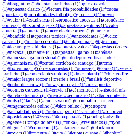
(
1
)
#
bragantino
(
1
)
#
cuotas brasileirao
(
1
)
#
apuestas serie a
(
1
)
#
apuestas clasico
(
1
)
#
lectura fria probabilidades
(
1
)
#
cuotas
apuestas
(
1
)
#
probabilidades futbol
(
1
)
#
gimnasia
(
1
)
#
previo
(
1
)
#
valor
(
1
)
#
estadisticas
(
1
)
#
pronostico apuestas
(
1
)
#
pronóstico
corners
(
1
)
#
historial tarjetas
(
1
)
#
apuestas argentinas
(
1
)
#
valor
apuesta
(
1
)
#
apuesta
(
1
)
#
mercado de corners
(
1
)
#
huracan
(
1
)
#
banfield
(
1
)
#
apuestas tacticas
(
1
)
#
antecedentes
(
1
)
#
velez
sarsfield
(
1
)
#
instituto cordoba
(
1
)
#
club tijuana
(
1
)
#
tigres uanl
(
1
)
#
lectura probabilidades
(
1
)
#
apuestas valor
(
1
)
#
apuestas córners
(
1
)
#
necaxa
(
1
)
#
atlante fc
(
1
)
#
apuestas liga mx
(
1
)
#
análisis
(
1
)
#
apuestas liga profesional
(
1
)
#
club deportivo los chankas
(
1
)
#
gimnasia m.
(
1
)
#
central cordoba de santiago
(
1
)
#
roma
(
1
)
#
fiorentina
(
1
)
#
córners apuestas
(
1
)
#
udinese
(
1
)
#
como
(
1
)
#
serie a
brasileira
(
1
)
#
comerciantes unidos
(
1
)
#
inter miami
(
1
)
#
chicago fire
(
1
)
#
major league soccer
(
1
)
#
serie a brasil
(
1
)
#
analisis deportivo
(
1
)
#
columbus crew
(
1
)
#
new york city fc
(
1
)
#
mls apuestas
(
1
)
#
corners estrategia
(
1
)
#
previa
(
1
)
#
cf montreal
(
1
)
#
historial mls
(
1
)
#
atlético tucumán
(
1
)
#
mercado secundario
(
1
)
#
atlanta united fc
(
1
)
#
mls
(
1
)
#
lanús
(
1
)
#
cuotas valor
(
1
)
#
juan pablo ii college
(
1
)
#
tragamonedas online
(
1
)
#
slots online
(
1
)
#
petroperu
(
1
)
#
actualidad perú
(
1
)
#
noticias perú
(
1
)
#
sassuolo
(
1
)
#
fc lorient
(
1
)
#
posiciones
(
1
)
#
76ers
(
1
)
#
nba playoffs
(
1
)
#
racing louisville
(
1
)
#
getafe
(
1
)
#
copa do brasil
(
1
)
#
tinka
(
1
)
#
resultados
(
1
)
#
lyon
(
1
)
#
ligue 1
(
1
)
#
conmebol
(
1
)
#
sudamericana
(
1
)
#
blackburn
(
1
)
#
rovers
(
1
)
#
coventry
(
1
)
#
city
(
1
)
#
cuotas europa
(
1
)
#
bankroll