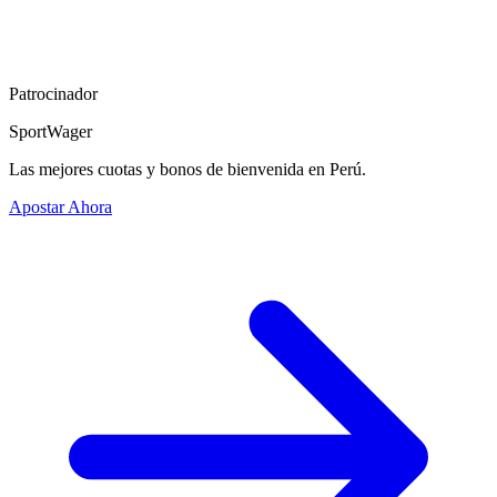
Patrocinador
SportWager
Las mejores cuotas y bonos de bienvenida en Perú.
Apostar Ahora