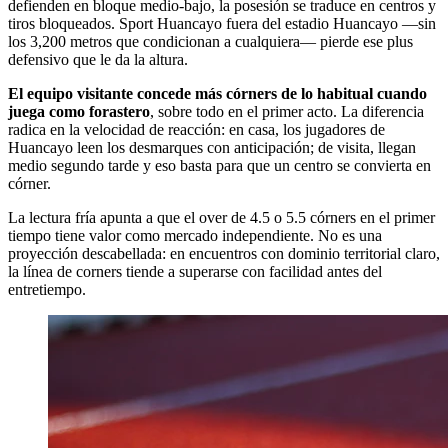
defienden en bloque medio-bajo, la posesión se traduce en centros y
tiros bloqueados. Sport Huancayo fuera del estadio Huancayo —sin
los 3,200 metros que condicionan a cualquiera— pierde ese plus
defensivo que le da la altura.
El equipo visitante concede más córners de lo habitual cuando
juega como forastero
, sobre todo en el primer acto. La diferencia
radica en la velocidad de reacción: en casa, los jugadores de
Huancayo leen los desmarques con anticipación; de visita, llegan
medio segundo tarde y eso basta para que un centro se convierta en
córner.
La lectura fría apunta a que el over de 4.5 o 5.5 córners en el primer
tiempo tiene valor como mercado independiente. No es una
proyección descabellada: en encuentros con dominio territorial claro,
la línea de corners tiende a superarse con facilidad antes del
entretiempo.