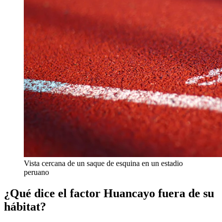
Vista cercana de un saque de esquina en un estadio
peruano
¿Qué dice el factor Huancayo fuera de su
hábitat?