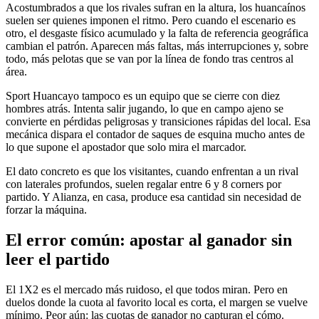
Acostumbrados a que los rivales sufran en la altura, los huancaínos
suelen ser quienes imponen el ritmo. Pero cuando el escenario es
otro, el desgaste físico acumulado y la falta de referencia geográfica
cambian el patrón. Aparecen más faltas, más interrupciones y, sobre
todo, más pelotas que se van por la línea de fondo tras centros al
área.
Sport Huancayo tampoco es un equipo que se cierre con diez
hombres atrás. Intenta salir jugando, lo que en campo ajeno se
convierte en pérdidas peligrosas y transiciones rápidas del local. Esa
mecánica dispara el contador de saques de esquina mucho antes de
lo que supone el apostador que solo mira el marcador.
El dato concreto es que los visitantes, cuando enfrentan a un rival
con laterales profundos, suelen regalar entre 6 y 8 corners por
partido. Y Alianza, en casa, produce esa cantidad sin necesidad de
forzar la máquina.
El error común: apostar al ganador sin
leer el partido
El 1X2 es el mercado más ruidoso, el que todos miran. Pero en
duelos donde la cuota al favorito local es corta, el margen se vuelve
mínimo. Peor aún: las cuotas de ganador no capturan el cómo.