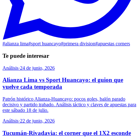
#
alianza lima
#
sport huancayo
#
primera division
#
apuestas corners
Te puede interesar
Análisis
·
24 de junio, 2026
Alianza Lima vs Sport Huancayo: el guion que
vuelve cada temporada
Patrón histórico Alianza-Huancayo: pocos goles, balón parado
decisivo y partido trabado. Análisis táctico y claves de apuestas para
este sábado 18 de julio.
Análisis
·
22 de junio, 2026
Tucumán-Rivadavia: el corner que el 1X2 esconde