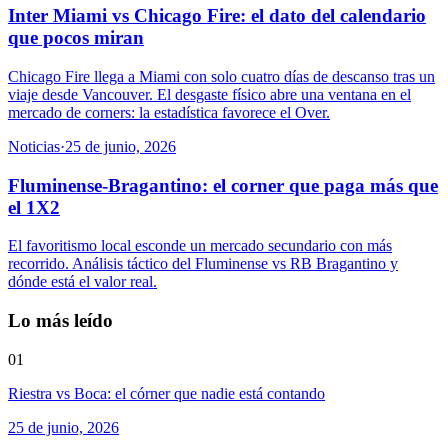
Inter Miami vs Chicago Fire: el dato del calendario
que pocos miran
Chicago Fire llega a Miami con solo cuatro días de descanso tras un
viaje desde Vancouver. El desgaste físico abre una ventana en el
mercado de corners: la estadística favorece el Over.
Noticias
·
25 de junio, 2026
Fluminense-Bragantino: el corner que paga más que
el 1X2
El favoritismo local esconde un mercado secundario con más
recorrido. Análisis táctico del Fluminense vs RB Bragantino y
dónde está el valor real.
Lo más leído
01
Riestra vs Boca: el córner que nadie está contando
25 de junio, 2026