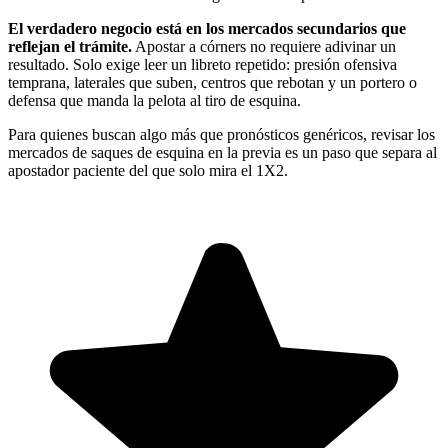
El verdadero negocio está en los mercados secundarios que
reflejan el trámite.
Apostar a córners no requiere adivinar un
resultado. Solo exige leer un libreto repetido: presión ofensiva
temprana, laterales que suben, centros que rebotan y un portero o
defensa que manda la pelota al tiro de esquina.
Para quienes buscan algo más que pronósticos genéricos, revisar los
mercados de saques de esquina en la previa es un paso que separa al
apostador paciente del que solo mira el 1X2.