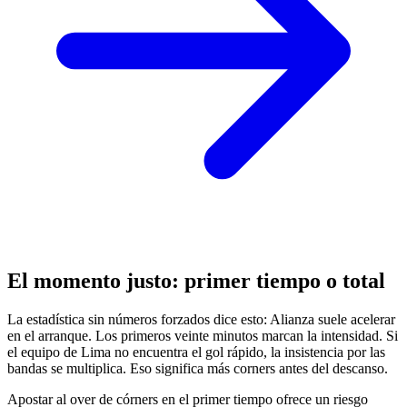
El momento justo: primer tiempo o total
La estadística sin números forzados dice esto: Alianza suele acelerar
en el arranque. Los primeros veinte minutos marcan la intensidad. Si
el equipo de Lima no encuentra el gol rápido, la insistencia por las
bandas se multiplica. Eso significa más corners antes del descanso.
Apostar al over de córners en el primer tiempo ofrece un riesgo