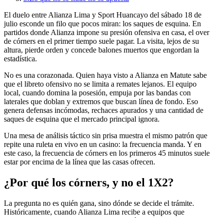
El duelo entre Alianza Lima y Sport Huancayo del sábado 18 de
julio esconde un filo que pocos miran: los saques de esquina. En
partidos donde Alianza impone su presión ofensiva en casa, el over
de córners en el primer tiempo suele pagar. La visita, lejos de su
altura, pierde orden y concede balones muertos que engordan la
estadística.
No es una corazonada. Quien haya visto a Alianza en Matute sabe
que el libreto ofensivo no se limita a remates lejanos. El equipo
local, cuando domina la posesión, empuja por las bandas con
laterales que doblan y extremos que buscan línea de fondo. Eso
genera defensas incómodas, rechaces apurados y una cantidad de
saques de esquina que el mercado principal ignora.
Una mesa de análisis táctico sin prisa muestra el mismo patrón que
repite una ruleta en vivo en un casino: la frecuencia manda. Y en
este caso, la frecuencia de córners en los primeros 45 minutos suele
estar por encima de la línea que las casas ofrecen.
¿Por qué los córners, y no el 1X2?
La pregunta no es quién gana, sino dónde se decide el trámite.
Históricamente, cuando Alianza Lima recibe a equipos que