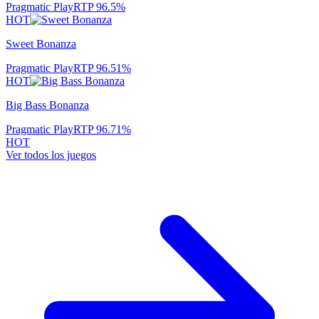
Pragmatic Play
RTP
96.5
%
HOT
Sweet Bonanza
Pragmatic Play
RTP
96.51
%
HOT
Big Bass Bonanza
Pragmatic Play
RTP
96.71
%
HOT
Ver todos los juegos