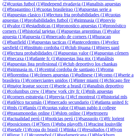
(
2
)
#
cuotas futbol
(
1
)
#
independ rivadavia
(
1
)
#
analisis apuestas
(
1
)
#
bragantino
(
1
)
#
cuotas brasileirao
(
1
)
#
apuestas serie a
(
1
)
#
apuestas clasico
(
1
)
#
lectura fria probabilidades
(
1
)
#
cuotas
apuestas
(
1
)
#
probabilidades futbol
(
1
)
#
gimnasia
(
1
)
#
previo
(
1
)
#
valor
(
1
)
#
estadisticas
(
1
)
#
pronostico apuestas
(
1
)
#
pronóstico
corners
(
1
)
#
historial tarjetas
(
1
)
#
apuestas argentinas
(
1
)
#
valor
apuesta
(
1
)
#
apuesta
(
1
)
#
mercado de corners
(
1
)
#
huracan
(
1
)
#
banfield
(
1
)
#
apuestas tacticas
(
1
)
#
antecedentes
(
1
)
#
velez
sarsfield
(
1
)
#
instituto cordoba
(
1
)
#
club tijuana
(
1
)
#
tigres uanl
(
1
)
#
lectura probabilidades
(
1
)
#
apuestas valor
(
1
)
#
apuestas córners
(
1
)
#
necaxa
(
1
)
#
atlante fc
(
1
)
#
apuestas liga mx
(
1
)
#
análisis
(
1
)
#
apuestas liga profesional
(
1
)
#
club deportivo los chankas
(
1
)
#
gimnasia m.
(
1
)
#
central cordoba de santiago
(
1
)
#
roma
(
1
)
#
fiorentina
(
1
)
#
córners apuestas
(
1
)
#
udinese
(
1
)
#
como
(
1
)
#
serie a
brasileira
(
1
)
#
comerciantes unidos
(
1
)
#
inter miami
(
1
)
#
chicago fire
(
1
)
#
major league soccer
(
1
)
#
serie a brasil
(
1
)
#
analisis deportivo
(
1
)
#
columbus crew
(
1
)
#
new york city fc
(
1
)
#
mls apuestas
(
1
)
#
corners estrategia
(
1
)
#
previa
(
1
)
#
cf montreal
(
1
)
#
historial mls
(
1
)
#
atlético tucumán
(
1
)
#
mercado secundario
(
1
)
#
atlanta united fc
(
1
)
#
mls
(
1
)
#
lanús
(
1
)
#
cuotas valor
(
1
)
#
juan pablo ii college
(
1
)
#
tragamonedas online
(
1
)
#
slots online
(
1
)
#
petroperu
(
1
)
#
actualidad perú
(
1
)
#
noticias perú
(
1
)
#
sassuolo
(
1
)
#
fc lorient
(
1
)
#
posiciones
(
1
)
#
76ers
(
1
)
#
nba playoffs
(
1
)
#
racing louisville
(
1
)
#
getafe
(
1
)
#
copa do brasil
(
1
)
#
tinka
(
1
)
#
resultados
(
1
)
#
lyon
(
1
)
#
ligue 1
(
1
)
#
conmebol
(
1
)
#
sudamericana
(
1
)
#
blackburn