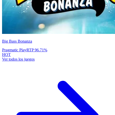
Big Bass Bonanza
Pragmatic Play
RTP
96.71
%
HOT
Ver todos los juegos