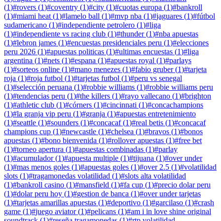
(
1
)
#
rovers
(
1
)
#
coventry
(
1
)
#
city
(
1
)
#
cuotas europa
(
1
)
#
bankroll
(
1
)
#
miami heat
(
1
)
#
lamelo ball
(
1
)
#
mvp nba
(
1
)
#
jaguares
(
1
)
#
fútbol
sudamericano
(
1
)
#
independiente petrolero
(
1
)
#
liga
(
1
)
#
independiente vs racing club
(
1
)
#
thunder
(
1
)
#
nba apuestas
(
1
)
#
lebron james
(
1
)
#
encuestas presidenciales peru
(
1
)
#
elecciones
peru 2026
(
1
)
#
apuestas politicas
(
1
)
#
ultimas encuestas
(
1
)
#
liga
argentina
(
1
)
#
nets
(
1
)
#
espana
(
1
)
#
apuestas royal
(
1
)
#
parlays
(
1
)
#
sorteos online
(
1
)
#
mano menezes
(
1
)
#
fabio gruber
(
1
)
#
tarjeta
roja
(
1
)
#
roja futbol
(
1
)
#
tarjetas futbol
(
1
)
#
peru vs senegal
(
1
)
#
selección peruana
(
1
)
#
robbie williams
(
1
)
#
robbie williams peru
(
1
)
#
tendencias peru
(
1
)
#
the killers
(
1
)
#
rayo vallecano
(
1
)
#
brighton
(
1
)
#
athletic club
(
1
)
#
córners
(
1
)
#
cincinnati
(
1
)
#
concachampions
(
1
)
#
la granja vip peru
(
1
)
#
granja
(
1
)
#
apuestas entretenimiento
(
1
)
#
seattle
(
1
)
#
sounders
(
1
)
#
concacaf
(
1
)
#
real betis
(
1
)
#
concacaf
champions cup
(
1
)
#
newcastle
(
1
)
#
chelsea
(
1
)
#
bravos
(
1
)
#
bonos
apuestas
(
1
)
#
bono bienvenida
(
1
)
#
rollover apuestas
(
1
)
#
free bet
(
1
)
#
torneo apertura
(
1
)
#
apuestas combinadas
(
1
)
#
parlay
(
1
)
#
acumulador
(
1
)
#
apuesta multiple
(
1
)
#
tijuana
(
1
)
#
over under
(
1
)
#
mas menos goles
(
1
)
#
apuestas goles
(
1
)
#
over 2.5
(
1
)
#
volatilidad
slots
(
1
)
#
tragamonedas volatilidad
(
1
)
#
slots alta volatilidad
(
1
)
#
bankroll casino
(
1
)
#
mansfield
(
1
)
#
fa cup
(
1
)
#
precio dolar peru
(
1
)
#
dolar peru hoy
(
1
)
#
gestion de banca
(
1
)
#
over under tarjetas
(
1
)
#
tarjetas amarillas apuestas
(
1
)
#
deportivo
(
1
)
#
garcilaso
(
1
)
#
crash
game
(
1
)
#
juego aviator
(
1
)
#
pelicans
(
1
)
#
am i in love shine original
soundtrack
(
1
)
#
reseña tragamonedas
(
1
)
#
rtp volatilidad