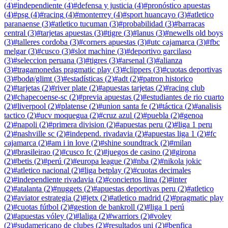
(
4
)
#
independiente
(
4
)
#
defensa y justicia
(
4
)
#
pronóstico apuestas
(
4
)
#
psg
(
4
)
#
racing
(
4
)
#
monterrey
(
4
)
#
sport huancayo
(
3
)
#
atletico
paranaense
(
3
)
#
atletico tucuman
(
3
)
#
probabilidad
(
3
)
#
barracas
central
(
3
)
#
tarjetas apuestas
(
3
)
#
tigre
(
3
)
#
lanus
(
3
)
#
newells old boys
(
3
)
#
talleres cordoba
(
3
)
#
corners apuestas
(
3
)
#
utc cajamarca
(
3
)
#
fbc
melgar
(
3
)
#
cusco
(
3
)
#
slot machine
(
3
)
#
deportivo garcilaso
(
3
)
#
seleccion peruana
(
3
)
#
tigres
(
3
)
#
arsenal
(
3
)
#
alianza
(
3
)
#
tragamonedas pragmatic play
(
3
)
#
clippers
(
3
)
#
cuotas deportivas
(
3
)
#
bodø/glimt
(
3
)
#
estadísticas
(
2
)
#
adt
(
2
)
#
patron historico
(
2
)
#
tarjetas
(
2
)
#
river plate
(
2
)
#
apuestas tarjetas
(
2
)
#
racing club
(
2
)
#
chapecoense-sc
(
2
)
#
previa apuestas
(
2
)
#
estudiantes de rio cuarto
(
2
)
#
liverpool
(
2
)
#
platense
(
2
)
#
union santa fe
(
2
)
#
táctica
(
2
)
#
analisis
tactico
(
2
)
#
ucv moquegua
(
2
)
#
cruz azul
(
2
)
#
puebla
(
2
)
#
genoa
(
2
)
#
napoli
(
2
)
#
primera division
(
2
)
#
apuestas peru
(
2
)
#
liga 1 peru
(
2
)
#
nashville sc
(
2
)
#
independ. rivadavia
(
2
)
#
apuestas liga 1
(
2
)
#
fc
cajamarca
(
2
)
#
am i in love
(
2
)
#
shine soundtrack
(
2
)
#
milan
(
2
)
#
brasileirao
(
2
)
#
cusco fc
(
2
)
#
juegos de casino
(
2
)
#
girona
(
2
)
#
betis
(
2
)
#
perú
(
2
)
#
europa league
(
2
)
#
nba
(
2
)
#
nikola jokic
(
2
)
#
atletico nacional
(
2
)
#
liga betplay
(
2
)
#
cuotas decimales
(
2
)
#
independiente rivadavia
(
2
)
#
conciertos lima
(
2
)
#
inter
(
2
)
#
atalanta
(
2
)
#
nuggets
(
2
)
#
apuestas deportivas peru
(
2
)
#
atletico
(
2
)
#
aviator estrategia
(
2
)
#
jetx
(
2
)
#
atletico madrid
(
2
)
#
pragmatic play
(
2
)
#
cuotas fútbol
(
2
)
#
gestion de bankroll
(
2
)
#
liga 1 perú
(
2
)
#
apuestas vóley
(
2
)
#
laliga
(
2
)
#
warriors
(
2
)
#
voley
(
2
)
#
sudamericano de clubes
(
2
)
#
resultados uni
(
2
)
#
benfica