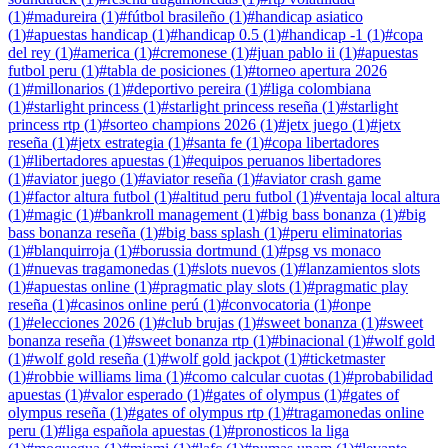
(
1
)
#
madureira
(
1
)
#
fútbol brasileño
(
1
)
#
handicap asiatico
(
1
)
#
apuestas handicap
(
1
)
#
handicap 0.5
(
1
)
#
handicap -1
(
1
)
#
copa
del rey
(
1
)
#
america
(
1
)
#
cremonese
(
1
)
#
juan pablo ii
(
1
)
#
apuestas
futbol peru
(
1
)
#
tabla de posiciones
(
1
)
#
torneo apertura 2026
(
1
)
#
millonarios
(
1
)
#
deportivo pereira
(
1
)
#
liga colombiana
(
1
)
#
starlight princess
(
1
)
#
starlight princess reseña
(
1
)
#
starlight
princess rtp
(
1
)
#
sorteo champions 2026
(
1
)
#
jetx juego
(
1
)
#
jetx
reseña
(
1
)
#
jetx estrategia
(
1
)
#
santa fe
(
1
)
#
copa libertadores
(
1
)
#
libertadores apuestas
(
1
)
#
equipos peruanos libertadores
(
1
)
#
aviator juego
(
1
)
#
aviator reseña
(
1
)
#
aviator crash game
(
1
)
#
factor altura futbol
(
1
)
#
altitud peru futbol
(
1
)
#
ventaja local altura
(
1
)
#
magic
(
1
)
#
bankroll management
(
1
)
#
big bass bonanza
(
1
)
#
big
bass bonanza reseña
(
1
)
#
big bass splash
(
1
)
#
peru eliminatorias
(
1
)
#
blanquirroja
(
1
)
#
borussia dortmund
(
1
)
#
psg vs monaco
(
1
)
#
nuevas tragamonedas
(
1
)
#
slots nuevos
(
1
)
#
lanzamientos slots
(
1
)
#
apuestas online
(
1
)
#
pragmatic play slots
(
1
)
#
pragmatic play
reseña
(
1
)
#
casinos online perú
(
1
)
#
convocatoria
(
1
)
#
onpe
(
1
)
#
elecciones 2026
(
1
)
#
club brujas
(
1
)
#
sweet bonanza
(
1
)
#
sweet
bonanza reseña
(
1
)
#
sweet bonanza rtp
(
1
)
#
binacional
(
1
)
#
wolf gold
(
1
)
#
wolf gold reseña
(
1
)
#
wolf gold jackpot
(
1
)
#
ticketmaster
(
1
)
#
robbie williams lima
(
1
)
#
como calcular cuotas
(
1
)
#
probabilidad
apuestas
(
1
)
#
valor esperado
(
1
)
#
gates of olympus
(
1
)
#
gates of
olympus reseña
(
1
)
#
gates of olympus rtp
(
1
)
#
tragamonedas online
peru
(
1
)
#
liga española apuestas
(
1
)
#
pronosticos la liga