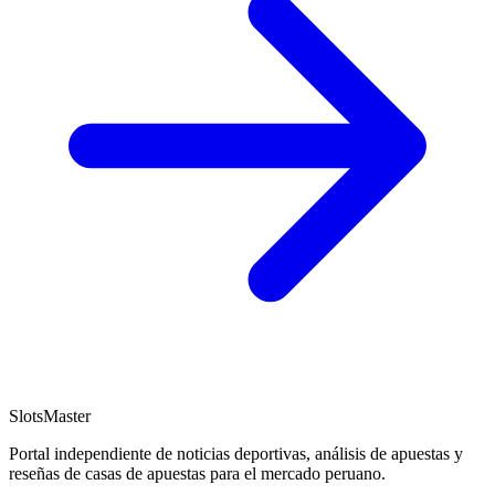
SlotsMaster
Portal independiente de noticias deportivas, análisis de apuestas y
reseñas de casas de apuestas para el mercado peruano.