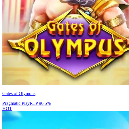
Gates of Olympus
Pragmatic Play
RTP
96.5
%
HOT