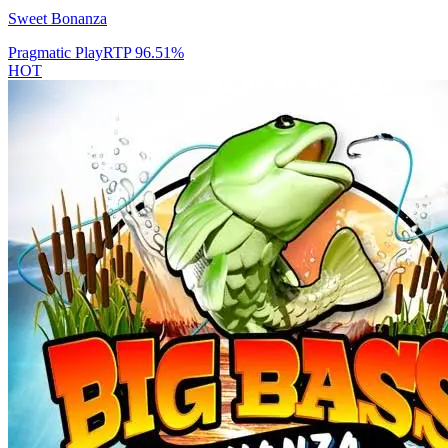
Sweet Bonanza
Pragmatic Play
RTP
96.51
%
HOT