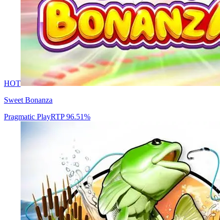
HOT
Sweet Bonanza
Pragmatic Play
RTP
96.51
%