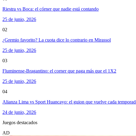
Riestra vs Boca: el córner que nadie está contando
25 de junio, 2026
02
¿Gremio favorito? La cuota dice lo contrario en Mirassol
25 de junio, 2026
03
Fluminense-Bragantino: el corner que paga más que el 1X2
25 de junio, 2026
04
Alianza Lima vs Sport Huancayo: el guion que vuelve cada temporad
24 de junio, 2026
Juegos destacados
AD