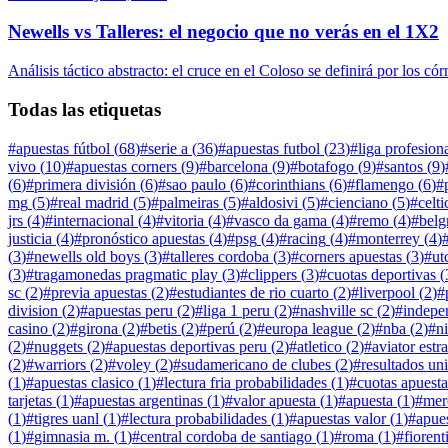
Newells vs Talleres: el negocio que no verás en el 1X2
Análisis táctico abstracto: el cruce en el Coloso se definirá por los cór
Todas las etiquetas
#
apuestas fútbol
(
68
)
#
serie a
(
36
)
#
apuestas futbol
(
23
)
#
liga profesion
vivo
(
10
)
#
apuestas corners
(
9
)
#
barcelona
(
9
)
#
botafogo
(
9
)
#
santos
(
9
)
(
6
)
#
primera división
(
6
)
#
sao paulo
(
6
)
#
corinthians
(
6
)
#
flamengo
(
6
)
#
mg
(
5
)
#
real madrid
(
5
)
#
palmeiras
(
5
)
#
aldosivi
(
5
)
#
cienciano
(
5
)
#
celti
jrs
(
4
)
#
internacional
(
4
)
#
vitoria
(
4
)
#
vasco da gama
(
4
)
#
remo
(
4
)
#
belg
justicia
(
4
)
#
pronóstico apuestas
(
4
)
#
psg
(
4
)
#
racing
(
4
)
#
monterrey
(
4
)
(
3
)
#
newells old boys
(
3
)
#
talleres cordoba
(
3
)
#
corners apuestas
(
3
)
#
ut
(
3
)
#
tragamonedas pragmatic play
(
3
)
#
clippers
(
3
)
#
cuotas deportivas
(
sc
(
2
)
#
previa apuestas
(
2
)
#
estudiantes de rio cuarto
(
2
)
#
liverpool
(
2
)
#
division
(
2
)
#
apuestas peru
(
2
)
#
liga 1 peru
(
2
)
#
nashville sc
(
2
)
#
indepe
casino
(
2
)
#
girona
(
2
)
#
betis
(
2
)
#
perú
(
2
)
#
europa league
(
2
)
#
nba
(
2
)
#
n
(
2
)
#
nuggets
(
2
)
#
apuestas deportivas peru
(
2
)
#
atletico
(
2
)
#
aviator estr
(
2
)
#
warriors
(
2
)
#
voley
(
2
)
#
sudamericano de clubes
(
2
)
#
resultados uni
(
1
)
#
apuestas clasico
(
1
)
#
lectura fria probabilidades
(
1
)
#
cuotas apuesta
tarjetas
(
1
)
#
apuestas argentinas
(
1
)
#
valor apuesta
(
1
)
#
apuesta
(
1
)
#
mer
(
1
)
#
tigres uanl
(
1
)
#
lectura probabilidades
(
1
)
#
apuestas valor
(
1
)
#
apue
(
1
)
#
gimnasia m.
(
1
)
#
central cordoba de santiago
(
1
)
#
roma
(
1
)
#
fiorent