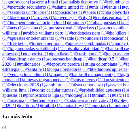
league soccer
(
1
)
#
serie a brasil
(
1
)
#
analisis deportivo
(
1
)
#
columbus c
(
1
)
#
mercado secundario
(
1
)
#
atlanta united fc
(
1
)
#
mls
(
1
)
#
lanús
(
1
)
#
cu
(
1
)
#
sassuolo
(
1
)
#
fc lorient
(
1
)
#
posiciones
(
1
)
#
76ers
(
1
)
#
nba playoffs
(
1
)
#
blackburn
(
1
)
#
rovers
(
1
)
#
coventry
(
1
)
#
city
(
1
)
#
cuotas europa
(
1
)
(
1
)
#
independiente vs racing club
(
1
)
#
thunder
(
1
)
#
nba apuestas
(
1
)
#
le
(
1
)
#
nets
(
1
)
#
espana
(
1
)
#
apuestas royal
(
1
)
#
parlays
(
1
)
#
sorteos online
williams
(
1
)
#
robbie williams peru
(
1
)
#
tendencias peru
(
1
)
#
the killers
(
(
1
)
#
apuestas entretenimiento
(
1
)
#
seattle
(
1
)
#
sounders
(
1
)
#
concacaf
(
1
(
1
)
#
free bet
(
1
)
#
torneo apertura
(
1
)
#
apuestas combinadas
(
1
)
#
parlay
(
(
1
)
#
tragamonedas volatilidad
(
1
)
#
slots alta volatilidad
(
1
)
#
bankroll ca
apuestas
(
1
)
#
deportivo
(
1
)
#
garcilaso
(
1
)
#
crash game
(
1
)
#
juego aviato
(
1
)
#
handicap asiatico
(
1
)
#
apuestas handicap
(
1
)
#
handicap 0.5
(
1
)
#
han
2026
(
1
)
#
millonarios
(
1
)
#
deportivo pereira
(
1
)
#
liga colombiana
(
1
)
#
s
estrategia
(
1
)
#
santa fe
(
1
)
#
copa libertadores
(
1
)
#
libertadores apuestas
(
1
)
#
ventaja local altura
(
1
)
#
magic
(
1
)
#
bankroll management
(
1
)
#
big 
monaco
(
1
)
#
nuevas tragamonedas
(
1
)
#
slots nuevos
(
1
)
#
lanzamientos 
(
1
)
#
elecciones 2026
(
1
)
#
club brujas
(
1
)
#
sweet bonanza
(
1
)
#
sweet bo
williams lima
(
1
)
#
como calcular cuotas
(
1
)
#
probabilidad apuestas
(
1
)
apuestas
(
1
)
#
pronosticos la liga
(
1
)
#
moquegua
(
1
)
#
miami
(
1
)
#
lafc
(
1
)
(
1
)
#
osasuna
(
1
)
#
hernan barcos
(
1
)
#
sudamericano de voley
(
1
)
#
voley
2026
(
1
)
#
partidos
(
1
)
#
futbol
(
1
)
#
cuotas hoy
(
1
)
#
apuestas champions
Lo más leído
01