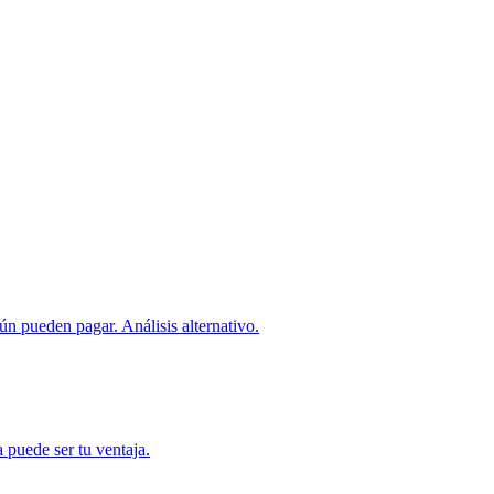
ún pueden pagar. Análisis alternativo.
a puede ser tu ventaja.