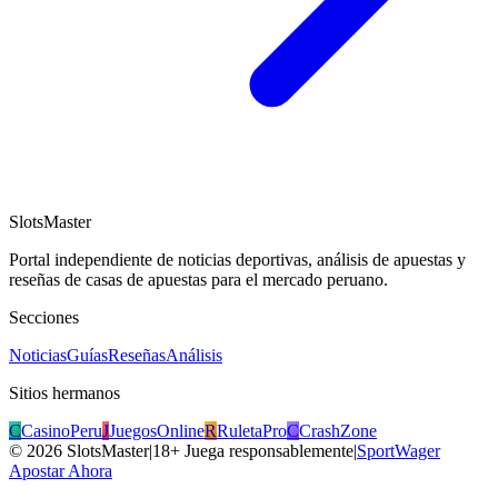
SlotsMaster
Portal independiente de noticias deportivas, análisis de apuestas y
reseñas de casas de apuestas para el mercado peruano.
Secciones
Noticias
Guías
Reseñas
Análisis
Sitios hermanos
C
CasinoPeru
J
JuegosOnline
R
RuletaPro
C
CrashZone
©
2026
SlotsMaster
|
18+ Juega responsablemente
|
SportWager
Apostar Ahora