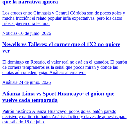
que la narrativa ignora
Los cruces entre Gimnasia y Central Córdoba son de pocos goles y
mucha fricción; el relato popular infla expectativas, pero los datos
fríos sugieren otra lectura.
Noticias
·
16 de junio, 2026
Newells vs Talleres: el corner que el 1X2 no quiere
ver
El domingo en Rosario, el valor real no está en el ganador. El patrón
de corners tempraneros es la señal que pocos miran y donde las
cuotas aún pueden pagar. Análisis alternativo.
Análisis
·
24 de junio, 2026
Alianza Lima vs Sport Huancayo: el guion que
vuelve cada temporada
Patrón histórico Alianza-Huancayo: pocos goles, balón parado
decisivo y partido trabado. Análisis táctico y claves de apuestas para
este sábado 18 de julio.