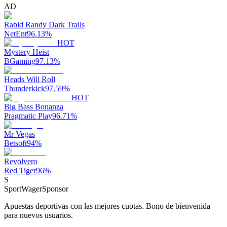
AD
Rabid Randy Dark Trails
NetEnt
96.13
%
HOT
Mystery Heist
BGaming
97.13
%
Heads Will Roll
Thunderkick
97.59
%
HOT
Big Bass Bonanza
Pragmatic Play
96.71
%
Mr Vegas
Betsoft
94
%
Revolvero
Red Tiger
96
%
S
SportWager
Sponsor
Apuestas deportivas con las mejores cuotas. Bono de bienvenida
para nuevos usuarios.