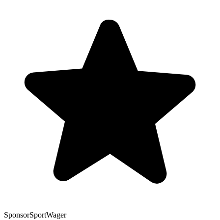
Sponsor
SportWager