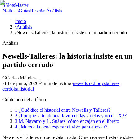
S
SlotsMaster
Noticias
Guías
Reseñas
Análisis
Inicio
›
Análisis
›
Newells-Talleres: la historia insiste en un partido cerrado
Análisis
Newells-Talleres: la historia insiste en un
partido cerrado
C
Carlos Méndez
·
13 de junio, 2026
·
4 min
de lectura
·
newells old boys
talleres
cordoba
historial
Contenido del artículo
1.
¿Qué dice el historial entre Newells y Talleres?
2.
¿Por qué la tendencia favorece las tarjetas y no el 1X2?
3.
M. Navarro y L. Suárez: cómo encajan en el libreto
4.
¿Merece la pena esperar el vivo para apostar?
Newells y Talleres no se regalan nada. Quien espere fiesta de goles