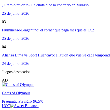
¿Gremio favorito? La cuota dice lo contrario en Mirassol
25 de junio, 2026
03
Fluminense-Bragantino: el corner que paga más que el 1X2
25 de junio, 2026
04
Alianza Lima vs Sport Huancayo: el guion que vuelve cada temporad
24 de junio, 2026
Juegos destacados
AD
Gates of Olympus
Pragmatic Play
RTP
96.5
%
HOT