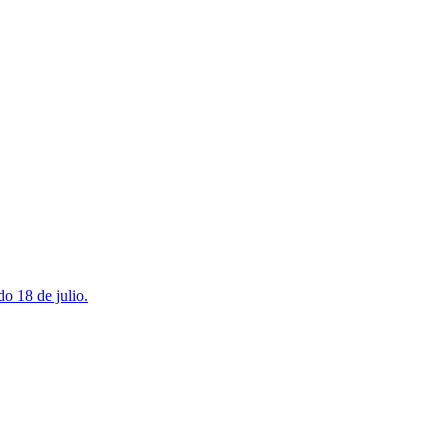
do 18 de julio.