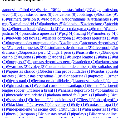
#
apuestas fútbol
(
68
)
#
serie a
(
36
)
#
apuestas futbol
(
23
)
#
liga profesion
vivo
(
10
)
#
apuestas corners
(
9
)
#
barcelona
(
9
)
#
botafogo
(
9
)
#
santos
(
9
)
(
6
)
#
primera división
(
6
)
#
sao paulo
(
6
)
#
corinthians
(
6
)
#
flamengo
(
6
)
#
mg
(
5
)
#
real madrid
(
5
)
#
palmeiras
(
5
)
#
aldosivi
(
5
)
#
cienciano
(
5
)
#
celti
jrs
(
4
)
#
internacional
(
4
)
#
vitoria
(
4
)
#
vasco da gama
(
4
)
#
remo
(
4
)
#
belg
justicia
(
4
)
#
pronóstico apuestas
(
4
)
#
psg
(
4
)
#
racing
(
4
)
#
monterrey
(
4
)
(
3
)
#
newells old boys
(
3
)
#
talleres cordoba
(
3
)
#
corners apuestas
(
3
)
#
ut
(
3
)
#
tragamonedas pragmatic play
(
3
)
#
clippers
(
3
)
#
cuotas deportivas
(
sc
(
2
)
#
previa apuestas
(
2
)
#
estudiantes de rio cuarto
(
2
)
#
liverpool
(
2
)
#
division
(
2
)
#
apuestas peru
(
2
)
#
liga 1 peru
(
2
)
#
nashville sc
(
2
)
#
indepe
casino
(
2
)
#
girona
(
2
)
#
betis
(
2
)
#
perú
(
2
)
#
europa league
(
2
)
#
nba
(
2
)
#
n
(
2
)
#
nuggets
(
2
)
#
apuestas deportivas peru
(
2
)
#
atletico
(
2
)
#
aviator estr
(
2
)
#
warriors
(
2
)
#
voley
(
2
)
#
sudamericano de clubes
(
2
)
#
resultados uni
(
1
)
#
apuestas clasico
(
1
)
#
lectura fria probabilidades
(
1
)
#
cuotas apuesta
tarjetas
(
1
)
#
apuestas argentinas
(
1
)
#
valor apuesta
(
1
)
#
apuesta
(
1
)
#
mer
(
1
)
#
tigres uanl
(
1
)
#
lectura probabilidades
(
1
)
#
apuestas valor
(
1
)
#
apue
(
1
)
#
gimnasia m.
(
1
)
#
central cordoba de santiago
(
1
)
#
roma
(
1
)
#
fiorent
league soccer
(
1
)
#
serie a brasil
(
1
)
#
analisis deportivo
(
1
)
#
columbus c
(
1
)
#
mercado secundario
(
1
)
#
atlanta united fc
(
1
)
#
mls
(
1
)
#
lanús
(
1
)
#
cu
(
1
)
#
sassuolo
(
1
)
#
fc lorient
(
1
)
#
posiciones
(
1
)
#
76ers
(
1
)
#
nba playoffs
(
1
)
#
blackburn
(
1
)
#
rovers
(
1
)
#
coventry
(
1
)
#
city
(
1
)
#
cuotas europa
(
1
)
(
1
)
#
independiente vs racing club
(
1
)
#
thunder
(
1
)
#
nba apuestas
(
1
)
#
le
(
1
)
#
nets
(
1
)
#
espana
(
1
)
#
apuestas royal
(
1
)
#
parlays
(
1
)
#
sorteos online