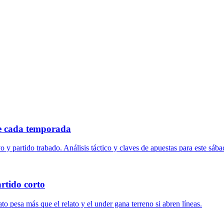
ve cada temporada
y partido trabado. Análisis táctico y claves de apuestas para este sába
rtido corto
o pesa más que el relato y el under gana terreno si abren líneas.