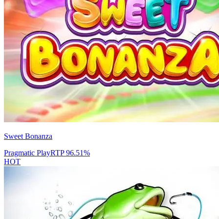
Sweet Bonanza
Pragmatic Play
RTP
96.51
%
HOT