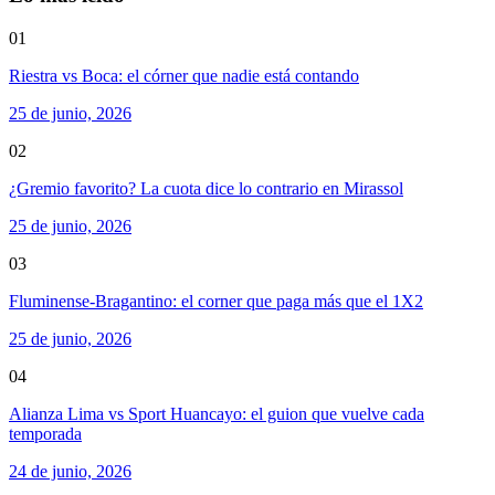
01
Riestra vs Boca: el córner que nadie está contando
25 de junio, 2026
02
¿Gremio favorito? La cuota dice lo contrario en Mirassol
25 de junio, 2026
03
Fluminense-Bragantino: el corner que paga más que el 1X2
25 de junio, 2026
04
Alianza Lima vs Sport Huancayo: el guion que vuelve cada
temporada
24 de junio, 2026