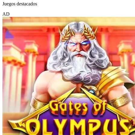
Juegos destacados
AD