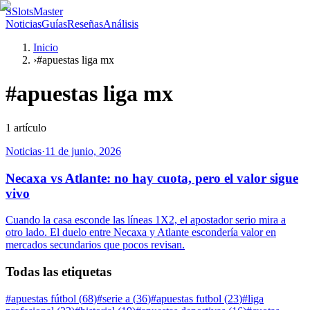
S
SlotsMaster
Noticias
Guías
Reseñas
Análisis
Inicio
›
#apuestas liga mx
#
apuestas liga mx
1
artículo
Noticias
·
11 de junio, 2026
Necaxa vs Atlante: no hay cuota, pero el valor sigue
vivo
Cuando la casa esconde las líneas 1X2, el apostador serio mira a
otro lado. El duelo entre Necaxa y Atlante escondería valor en
mercados secundarios que pocos revisan.
Todas las etiquetas
#
apuestas fútbol
(
68
)
#
serie a
(
36
)
#
apuestas futbol
(
23
)
#
liga