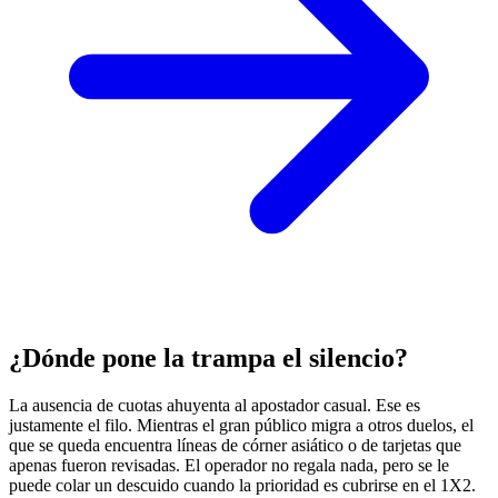
¿Dónde pone la trampa el silencio?
La ausencia de cuotas ahuyenta al apostador casual. Ese es
justamente el filo. Mientras el gran público migra a otros duelos, el
que se queda encuentra líneas de córner asiático o de tarjetas que
apenas fueron revisadas. El operador no regala nada, pero se le
puede colar un descuido cuando la prioridad es cubrirse en el 1X2.