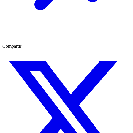
Compartir