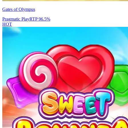
Gates of Olympus
Pragmatic Play
RTP
96.5
%
HOT