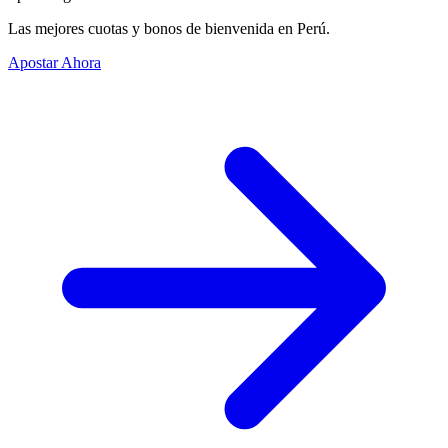
Las mejores cuotas y bonos de bienvenida en Perú.
Apostar Ahora