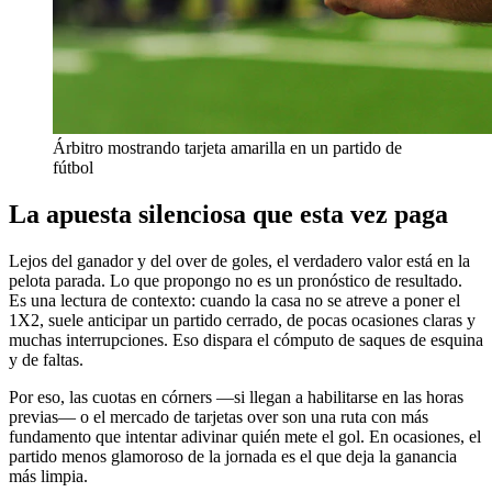
Árbitro mostrando tarjeta amarilla en un partido de
fútbol
La apuesta silenciosa que esta vez paga
Lejos del ganador y del over de goles, el verdadero valor está en la
pelota parada. Lo que propongo no es un pronóstico de resultado.
Es una lectura de contexto: cuando la casa no se atreve a poner el
1X2, suele anticipar un partido cerrado, de pocas ocasiones claras y
muchas interrupciones. Eso dispara el cómputo de saques de esquina
y de faltas.
Por eso, las cuotas en córners —si llegan a habilitarse en las horas
previas— o el mercado de tarjetas over son una ruta con más
fundamento que intentar adivinar quién mete el gol. En ocasiones, el
partido menos glamoroso de la jornada es el que deja la ganancia
más limpia.