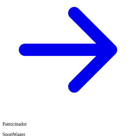
Patrocinador
SportWager