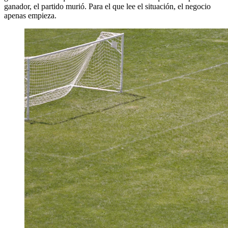
ganador, el partido murió. Para el que lee el situación, el negocio
apenas empieza.