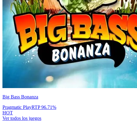
Big Bass Bonanza
Pragmatic Play
RTP
96.71
%
HOT
Ver todos los juegos