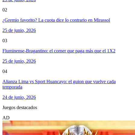
02
¿Gremio favorito? La cuota dice lo contrario en Mirassol
25 de junio, 2026
03
Fluminense-Bragantino: el corner que paga más que el 1X2
25 de junio, 2026
04
Alianza Lima vs Sport Huancayo: el guion que vuelve cada
temporada
24 de junio, 2026
Juegos destacados
AD