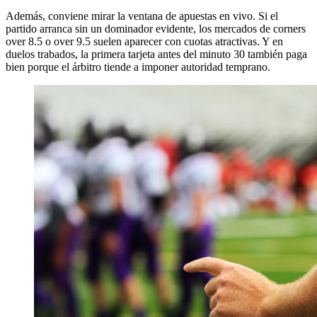
Además, conviene mirar la ventana de apuestas en vivo. Si el
partido arranca sin un dominador evidente, los mercados de corners
over 8.5 o over 9.5 suelen aparecer con cuotas atractivas. Y en
duelos trabados, la primera tarjeta antes del minuto 30 también paga
bien porque el árbitro tiende a imponer autoridad temprano.