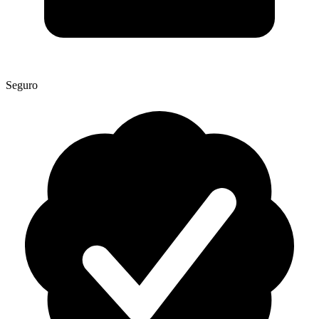
Seguro