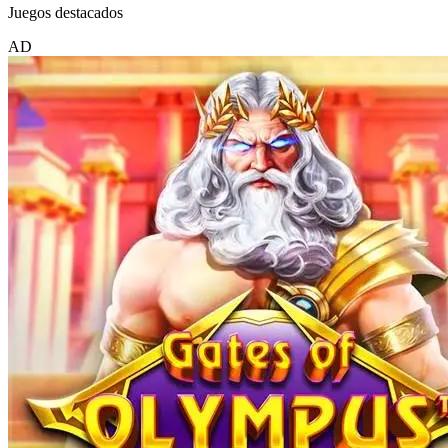
Juegos destacados
AD