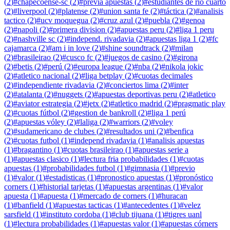
(
2
)
#
chapecoense-sc
(
2
)
#
previa apuestas
(
2
)
#
estudiantes de rio cuarto
(
2
)
#
liverpool
(
2
)
#
platense
(
2
)
#
union santa fe
(
2
)
#
táctica
(
2
)
#
analisis
tactico
(
2
)
#
ucv moquegua
(
2
)
#
cruz azul
(
2
)
#
puebla
(
2
)
#
genoa
(
2
)
#
napoli
(
2
)
#
primera division
(
2
)
#
apuestas peru
(
2
)
#
liga 1 peru
(
2
)
#
nashville sc
(
2
)
#
independ. rivadavia
(
2
)
#
apuestas liga 1
(
2
)
#
fc
cajamarca
(
2
)
#
am i in love
(
2
)
#
shine soundtrack
(
2
)
#
milan
(
2
)
#
brasileirao
(
2
)
#
cusco fc
(
2
)
#
juegos de casino
(
2
)
#
girona
(
2
)
#
betis
(
2
)
#
perú
(
2
)
#
europa league
(
2
)
#
nba
(
2
)
#
nikola jokic
(
2
)
#
atletico nacional
(
2
)
#
liga betplay
(
2
)
#
cuotas decimales
(
2
)
#
independiente rivadavia
(
2
)
#
conciertos lima
(
2
)
#
inter
(
2
)
#
atalanta
(
2
)
#
nuggets
(
2
)
#
apuestas deportivas peru
(
2
)
#
atletico
(
2
)
#
aviator estrategia
(
2
)
#
jetx
(
2
)
#
atletico madrid
(
2
)
#
pragmatic play
(
2
)
#
cuotas fútbol
(
2
)
#
gestion de bankroll
(
2
)
#
liga 1 perú
(
2
)
#
apuestas vóley
(
2
)
#
laliga
(
2
)
#
warriors
(
2
)
#
voley
(
2
)
#
sudamericano de clubes
(
2
)
#
resultados uni
(
2
)
#
benfica
(
2
)
#
cuotas futbol
(
1
)
#
independ rivadavia
(
1
)
#
analisis apuestas
(
1
)
#
bragantino
(
1
)
#
cuotas brasileirao
(
1
)
#
apuestas serie a
(
1
)
#
apuestas clasico
(
1
)
#
lectura fria probabilidades
(
1
)
#
cuotas
apuestas
(
1
)
#
probabilidades futbol
(
1
)
#
gimnasia
(
1
)
#
previo
(
1
)
#
valor
(
1
)
#
estadisticas
(
1
)
#
pronostico apuestas
(
1
)
#
pronóstico
corners
(
1
)
#
historial tarjetas
(
1
)
#
apuestas argentinas
(
1
)
#
valor
apuesta
(
1
)
#
apuesta
(
1
)
#
mercado de corners
(
1
)
#
huracan
(
1
)
#
banfield
(
1
)
#
apuestas tacticas
(
1
)
#
antecedentes
(
1
)
#
velez
sarsfield
(
1
)
#
instituto cordoba
(
1
)
#
club tijuana
(
1
)
#
tigres uanl
(
1
)
#
lectura probabilidades
(
1
)
#
apuestas valor
(
1
)
#
apuestas córners