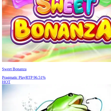
Sweet Bonanza
Pragmatic Play
RTP
96.51
%
HOT