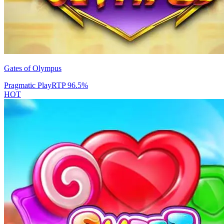
Gates of Olympus
Pragmatic Play
RTP
96.5
%
HOT