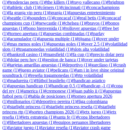
(
1
)
#
tendencias peru
(
1
)
#
the killers
(
1
)
#
rayo vallecano
(
1
)
#
brighton
(
1
)
#
athletic club
(
1
)
#
córners
(
1
)
#
cincinnati
(
1
)
#
concachampions
(
1
)
#
la granja vip peru
(
1
)
#
granja
(
1
)
#
apuestas entretenimiento
(
1
)
#
seattle
(
1
)
#
sounders
(
1
)
#
concacaf
(
1
)
#
real betis
(
1
)
#
concacaf
champions cup
(
1
)
#
newcastle
(
1
)
#
chelsea
(
1
)
#
bravos
(
1
)
#
bonos
apuestas
(
1
)
#
bono bienvenida
(
1
)
#
rollover apuestas
(
1
)
#
free bet
(
1
)
#
torneo apertura
(
1
)
#
apuestas combinadas
(
1
)
#
parlay
(
1
)
#
acumulador
(
1
)
#
apuesta multiple
(
1
)
#
tijuana
(
1
)
#
over under
(
1
)
#
mas menos goles
(
1
)
#
apuestas goles
(
1
)
#
over 2.5
(
1
)
#
volatilidad
slots
(
1
)
#
tragamonedas volatilidad
(
1
)
#
slots alta volatilidad
(
1
)
#
bankroll casino
(
1
)
#
mansfield
(
1
)
#
fa cup
(
1
)
#
precio dolar peru
(
1
)
#
dolar peru hoy
(
1
)
#
gestion de banca
(
1
)
#
over under tarjetas
(
1
)
#
tarjetas amarillas apuestas
(
1
)
#
deportivo
(
1
)
#
garcilaso
(
1
)
#
crash
game
(
1
)
#
juego aviator
(
1
)
#
pelicans
(
1
)
#
am i in love shine original
soundtrack
(
1
)
#
reseña tragamonedas
(
1
)
#
rtp volatilidad
(
1
)
#
madureira
(
1
)
#
fútbol brasileño
(
1
)
#
handicap asiatico
(
1
)
#
apuestas handicap
(
1
)
#
handicap 0.5
(
1
)
#
handicap -1
(
1
)
#
copa
del rey
(
1
)
#
america
(
1
)
#
cremonese
(
1
)
#
juan pablo ii
(
1
)
#
apuestas
futbol peru
(
1
)
#
tabla de posiciones
(
1
)
#
torneo apertura 2026
(
1
)
#
millonarios
(
1
)
#
deportivo pereira
(
1
)
#
liga colombiana
(
1
)
#
starlight princess
(
1
)
#
starlight princess reseña
(
1
)
#
starlight
princess rtp
(
1
)
#
sorteo champions 2026
(
1
)
#
jetx juego
(
1
)
#
jetx
reseña
(
1
)
#
jetx estrategia
(
1
)
#
santa fe
(
1
)
#
copa libertadores
(
1
)
#
libertadores apuestas
(
1
)
#
equipos peruanos libertadores
(
1
)
#
aviator juego
(
1
)
#
aviator reseña
(
1
)
#
aviator crash game