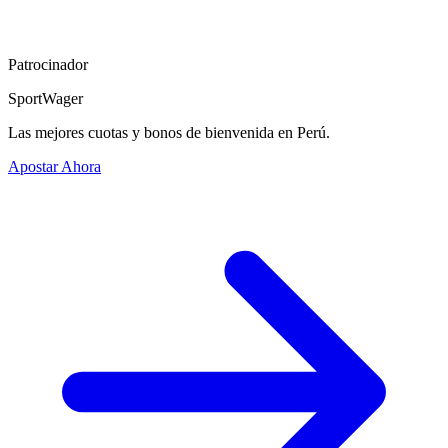
Patrocinador
SportWager
Las mejores cuotas y bonos de bienvenida en Perú.
Apostar Ahora