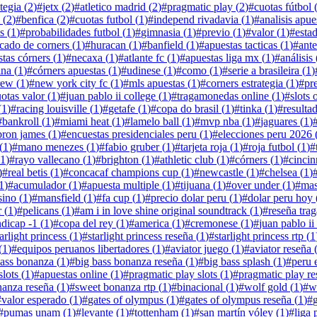
ategia
(
2
)
#
jetx
(
2
)
#
atletico madrid
(
2
)
#
pragmatic play
(
2
)
#
cuotas fútbol
(
2
)
#
benfica
(
2
)
#
cuotas futbol
(
1
)
#
independ rivadavia
(
1
)
#
analisis apue
s
(
1
)
#
probabilidades futbol
(
1
)
#
gimnasia
(
1
)
#
previo
(
1
)
#
valor
(
1
)
#
estad
cado de corners
(
1
)
#
huracan
(
1
)
#
banfield
(
1
)
#
apuestas tacticas
(
1
)
#
ant
stas córners
(
1
)
#
necaxa
(
1
)
#
atlante fc
(
1
)
#
apuestas liga mx
(
1
)
#
análisis
ina
(
1
)
#
córners apuestas
(
1
)
#
udinese
(
1
)
#
como
(
1
)
#
serie a brasileira
(
1
)
rew
(
1
)
#
new york city fc
(
1
)
#
mls apuestas
(
1
)
#
corners estrategia
(
1
)
#
pr
otas valor
(
1
)
#
juan pablo ii college
(
1
)
#
tragamonedas online
(
1
)
#
slots 
(
1
)
#
racing louisville
(
1
)
#
getafe
(
1
)
#
copa do brasil
(
1
)
#
tinka
(
1
)
#
resulta
#
bankroll
(
1
)
#
miami heat
(
1
)
#
lamelo ball
(
1
)
#
mvp nba
(
1
)
#
jaguares
(
1
)
bron james
(
1
)
#
encuestas presidenciales peru
(
1
)
#
elecciones peru 2026
(
1
)
#
mano menezes
(
1
)
#
fabio gruber
(
1
)
#
tarjeta roja
(
1
)
#
roja futbol
(
1
)
#
1
)
#
rayo vallecano
(
1
)
#
brighton
(
1
)
#
athletic club
(
1
)
#
córners
(
1
)
#
cincin
)
#
real betis
(
1
)
#
concacaf champions cup
(
1
)
#
newcastle
(
1
)
#
chelsea
(
1
)
1
)
#
acumulador
(
1
)
#
apuesta multiple
(
1
)
#
tijuana
(
1
)
#
over under
(
1
)
#
mas
sino
(
1
)
#
mansfield
(
1
)
#
fa cup
(
1
)
#
precio dolar peru
(
1
)
#
dolar peru hoy
r
(
1
)
#
pelicans
(
1
)
#
am i in love shine original soundtrack
(
1
)
#
reseña tra
dicap -1
(
1
)
#
copa del rey
(
1
)
#
america
(
1
)
#
cremonese
(
1
)
#
juan pablo ii
tarlight princess
(
1
)
#
starlight princess reseña
(
1
)
#
starlight princess rtp
(
1
(
1
)
#
equipos peruanos libertadores
(
1
)
#
aviator juego
(
1
)
#
aviator reseña
bass bonanza
(
1
)
#
big bass bonanza reseña
(
1
)
#
big bass splash
(
1
)
#
peru 
slots
(
1
)
#
apuestas online
(
1
)
#
pragmatic play slots
(
1
)
#
pragmatic play re
nanza reseña
(
1
)
#
sweet bonanza rtp
(
1
)
#
binacional
(
1
)
#
wolf gold
(
1
)
#
w
#
valor esperado
(
1
)
#
gates of olympus
(
1
)
#
gates of olympus reseña
(
1
)
#
#
pumas unam
(
1
)
#
levante
(
1
)
#
tottenham
(
1
)
#
san martín vóley
(
1
)
#
liga