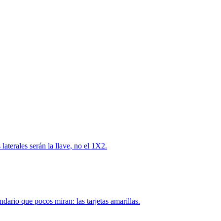
laterales serán la llave, no el 1X2.
ndario que pocos miran: las tarjetas amarillas.