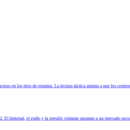
oso en los tiros de esquina. La lectura táctica apunta a que los centros 
. El historial, el estilo y la presión visitante apuntan a un mercado secu