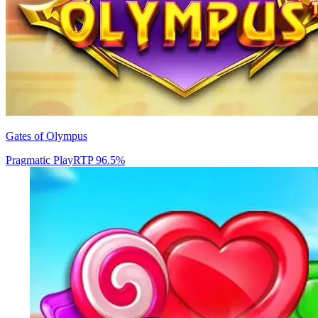
Gates of Olympus
Pragmatic Play
RTP
96.5
%