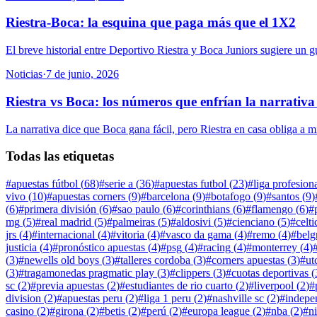
Riestra-Boca: la esquina que paga más que el 1X2
El breve historial entre Deportivo Riestra y Boca Juniors sugiere un g
Noticias
·
7 de junio, 2026
Riestra vs Boca: los números que enfrían la narrativa 
La narrativa dice que Boca gana fácil, pero Riestra en casa obliga a mi
Todas las etiquetas
#
apuestas fútbol
(
68
)
#
serie a
(
36
)
#
apuestas futbol
(
23
)
#
liga profesion
vivo
(
10
)
#
apuestas corners
(
9
)
#
barcelona
(
9
)
#
botafogo
(
9
)
#
santos
(
9
)
(
6
)
#
primera división
(
6
)
#
sao paulo
(
6
)
#
corinthians
(
6
)
#
flamengo
(
6
)
#
mg
(
5
)
#
real madrid
(
5
)
#
palmeiras
(
5
)
#
aldosivi
(
5
)
#
cienciano
(
5
)
#
celti
jrs
(
4
)
#
internacional
(
4
)
#
vitoria
(
4
)
#
vasco da gama
(
4
)
#
remo
(
4
)
#
belg
justicia
(
4
)
#
pronóstico apuestas
(
4
)
#
psg
(
4
)
#
racing
(
4
)
#
monterrey
(
4
)
(
3
)
#
newells old boys
(
3
)
#
talleres cordoba
(
3
)
#
corners apuestas
(
3
)
#
ut
(
3
)
#
tragamonedas pragmatic play
(
3
)
#
clippers
(
3
)
#
cuotas deportivas
(
sc
(
2
)
#
previa apuestas
(
2
)
#
estudiantes de rio cuarto
(
2
)
#
liverpool
(
2
)
#
division
(
2
)
#
apuestas peru
(
2
)
#
liga 1 peru
(
2
)
#
nashville sc
(
2
)
#
indepe
casino
(
2
)
#
girona
(
2
)
#
betis
(
2
)
#
perú
(
2
)
#
europa league
(
2
)
#
nba
(
2
)
#
n