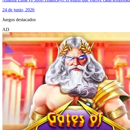
24 de junio, 2026
Juegos destacados
AD