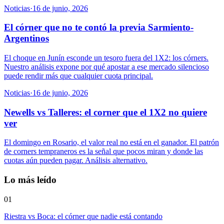
Noticias
·
16 de junio, 2026
El córner que no te contó la previa Sarmiento-
Argentinos
El choque en Junín esconde un tesoro fuera del 1X2: los córners.
Nuestro análisis expone por qué apostar a ese mercado silencioso
puede rendir más que cualquier cuota principal.
Noticias
·
16 de junio, 2026
Newells vs Talleres: el corner que el 1X2 no quiere
ver
El domingo en Rosario, el valor real no está en el ganador. El patrón
de corners tempraneros es la señal que pocos miran y donde las
cuotas aún pueden pagar. Análisis alternativo.
Lo más leído
01
Riestra vs Boca: el córner que nadie está contando