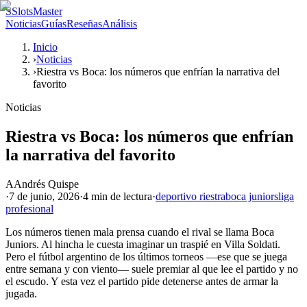
S
SlotsMaster
Noticias
Guías
Reseñas
Análisis
Inicio
›
Noticias
›
Riestra vs Boca: los números que enfrían la narrativa del
favorito
Noticias
Riestra vs Boca: los números que enfrían
la narrativa del favorito
A
Andrés Quispe
·
7 de junio, 2026
·
4 min
de lectura
·
deportivo riestra
boca juniors
liga
profesional
Los números tienen mala prensa cuando el rival se llama Boca
Juniors. Al hincha le cuesta imaginar un traspié en Villa Soldati.
Pero el fútbol argentino de los últimos torneos —ese que se juega
entre semana y con viento— suele premiar al que lee el partido y no
el escudo. Y esta vez el partido pide detenerse antes de armar la
jugada.