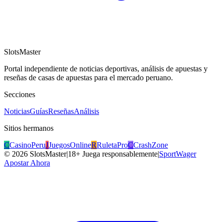
SlotsMaster
Portal independiente de noticias deportivas, análisis de apuestas y
reseñas de casas de apuestas para el mercado peruano.
Secciones
Noticias
Guías
Reseñas
Análisis
Sitios hermanos
C
CasinoPeru
J
JuegosOnline
R
RuletaPro
C
CrashZone
©
2026
SlotsMaster
|
18+ Juega responsablemente
|
SportWager
Apostar Ahora