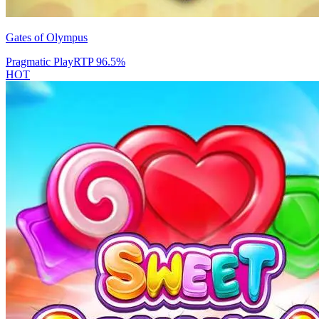
Gates of Olympus
Pragmatic Play
RTP
96.5
%
HOT