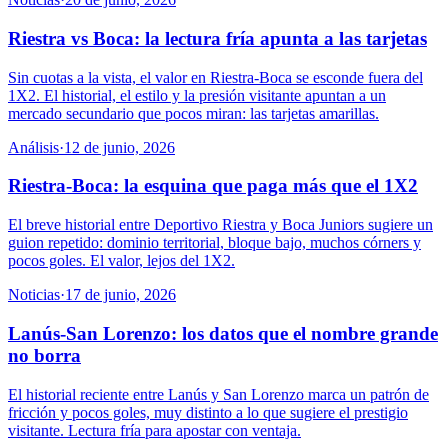
Riestra vs Boca: la lectura fría apunta a las tarjetas
Sin cuotas a la vista, el valor en Riestra-Boca se esconde fuera del
1X2. El historial, el estilo y la presión visitante apuntan a un
mercado secundario que pocos miran: las tarjetas amarillas.
Análisis
·
12 de junio, 2026
Riestra-Boca: la esquina que paga más que el 1X2
El breve historial entre Deportivo Riestra y Boca Juniors sugiere un
guion repetido: dominio territorial, bloque bajo, muchos córners y
pocos goles. El valor, lejos del 1X2.
Noticias
·
17 de junio, 2026
Lanús-San Lorenzo: los datos que el nombre grande
no borra
El historial reciente entre Lanús y San Lorenzo marca un patrón de
fricción y pocos goles, muy distinto a lo que sugiere el prestigio
visitante. Lectura fría para apostar con ventaja.