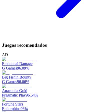
Juegos recomendados
AD
Emotional Damage
G Games
96.09
%
Big Fishin Bounty
G Games
96.06
%
Anaconda Gold
Pragmatic Play
96.54
%
Fortune Stars
Endorphina
96
%