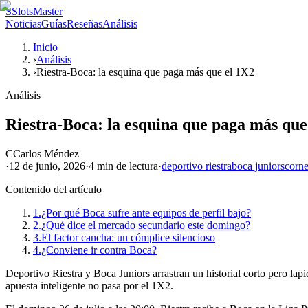
S
SlotsMaster
Noticias
Guías
Reseñas
Análisis
Inicio
›
Análisis
›
Riestra-Boca: la esquina que paga más que el 1X2
Análisis
Riestra-Boca: la esquina que paga más que
C
Carlos Méndez
·
12 de junio, 2026
·
4 min
de lectura
·
deportivo riestra
boca juniors
corne
Contenido del artículo
1.
¿Por qué Boca sufre ante equipos de perfil bajo?
2.
¿Qué dice el mercado secundario este domingo?
3.
El factor cancha: un cómplice silencioso
4.
¿Conviene ir contra Boca?
Deportivo Riestra y Boca Juniors arrastran un historial corto pero lapi
apuesta inteligente no pasa por el 1X2.