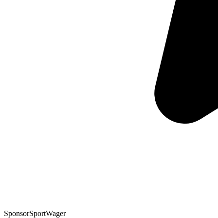
Sponsor
SportWager