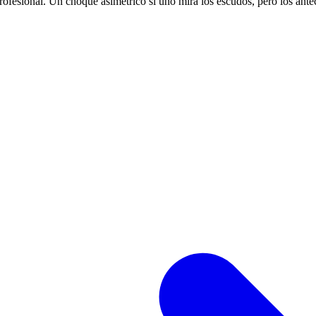
rofesional. Un choque asimétrico si uno mira los escudos, pero los ante