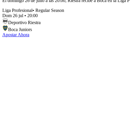
El domingo 26 de julio a las 20:00, Riestra recibe a Boca en la Liga P
Liga Profesional
•
Regular Season
Dom 26 jul
•
20:00
Deportivo Riestra
Boca Juniors
Apostar Ahora