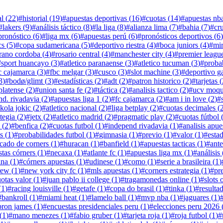
al
(
22
)
#
historial
(
19
)
#
apuestas deportivas
(
16
)
#
cuotas
(
14
)
#
apuestas nb
#
lakers
(
9
)
#
análisis táctico
(
8
)
#
la liga
(
8
)
#
alianza lima
(
7
)
#
bahia
(
7
)
#
cr
pronóstico
(
6
)
#
liga mx
(
6
)
#
apuestas perú
(
6
)
#
pronósticos deportivos
(
6
)
cs
(
5
)
#
copa sudamericana
(
5
)
#
deportivo riestra
(
4
)
#
boca juniors
(
4
)
#
mir
rano cordoba
(
4
)
#
rosario central
(
4
)
#
manchester city
(
4
)
#
premier leagu
#
sport huancayo
(
3
)
#
atletico paranaense
(
3
)
#
atletico tucuman
(
3
)
#
proba
c cajamarca
(
3
)
#
fbc melgar
(
3
)
#
cusco
(
3
)
#
slot machine
(
3
)
#
deportivo ga
3
)
#
bodø/glimt
(
3
)
#
estadísticas
(
2
)
#
adt
(
2
)
#
patron historico
(
2
)
#
tarjetas
(
platense
(
2
)
#
union santa fe
(
2
)
#
táctica
(
2
)
#
analisis tactico
(
2
)
#
ucv moq
nd. rivadavia
(
2
)
#
apuestas liga 1
(
2
)
#
fc cajamarca
(
2
)
#
am i in love
(
2
)
#
ikola jokic
(
2
)
#
atletico nacional
(
2
)
#
liga betplay
(
2
)
#
cuotas decimales
(
ategia
(
2
)
#
jetx
(
2
)
#
atletico madrid
(
2
)
#
pragmatic play
(
2
)
#
cuotas fútbol
(
2
)
#
benfica
(
2
)
#
cuotas futbol
(
1
)
#
independ rivadavia
(
1
)
#
analisis apue
s
(
1
)
#
probabilidades futbol
(
1
)
#
gimnasia
(
1
)
#
previo
(
1
)
#
valor
(
1
)
#
estad
cado de corners
(
1
)
#
huracan
(
1
)
#
banfield
(
1
)
#
apuestas tacticas
(
1
)
#
ant
stas córners
(
1
)
#
necaxa
(
1
)
#
atlante fc
(
1
)
#
apuestas liga mx
(
1
)
#
análisis
ina
(
1
)
#
córners apuestas
(
1
)
#
udinese
(
1
)
#
como
(
1
)
#
serie a brasileira
(
1
)
rew
(
1
)
#
new york city fc
(
1
)
#
mls apuestas
(
1
)
#
corners estrategia
(
1
)
#
pr
otas valor
(
1
)
#
juan pablo ii college
(
1
)
#
tragamonedas online
(
1
)
#
slots 
(
1
)
#
racing louisville
(
1
)
#
getafe
(
1
)
#
copa do brasil
(
1
)
#
tinka
(
1
)
#
resulta
#
bankroll
(
1
)
#
miami heat
(
1
)
#
lamelo ball
(
1
)
#
mvp nba
(
1
)
#
jaguares
(
1
)
bron james
(
1
)
#
encuestas presidenciales peru
(
1
)
#
elecciones peru 2026
(
1
)
#
mano menezes
(
1
)
#
fabio gruber
(
1
)
#
tarjeta roja
(
1
)
#
roja futbol
(
1
)
#