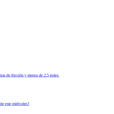
uion de fricción y menos de 2.5 goles.
ite este miércoles?