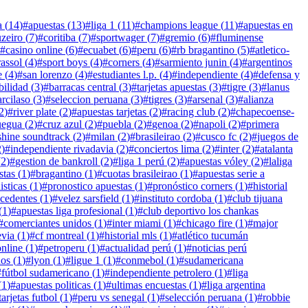
a
(
14
)
#
apuestas
(
13
)
#
liga 1
(
11
)
#
champions league
(
11
)
#
apuestas en
uzeiro
(
7
)
#
coritiba
(
7
)
#
sportwager
(
7
)
#
gremio
(
6
)
#
fluminense
#
casino online
(
6
)
#
ecuabet
(
6
)
#
peru
(
6
)
#
rb bragantino
(
5
)
#
atletico-
assol
(
4
)
#
sport boys
(
4
)
#
corners
(
4
)
#
sarmiento junin
(
4
)
#
argentinos
e
(
4
)
#
san lorenzo
(
4
)
#
estudiantes l.p.
(
4
)
#
independiente
(
4
)
#
defensa y
bilidad
(
3
)
#
barracas central
(
3
)
#
tarjetas apuestas
(
3
)
#
tigre
(
3
)
#
lanus
rcilaso
(
3
)
#
seleccion peruana
(
3
)
#
tigres
(
3
)
#
arsenal
(
3
)
#
alianza
2
)
#
river plate
(
2
)
#
apuestas tarjetas
(
2
)
#
racing club
(
2
)
#
chapecoense-
uegua
(
2
)
#
cruz azul
(
2
)
#
puebla
(
2
)
#
genoa
(
2
)
#
napoli
(
2
)
#
primera
shine soundtrack
(
2
)
#
milan
(
2
)
#
brasileirao
(
2
)
#
cusco fc
(
2
)
#
juegos de
2
)
#
independiente rivadavia
(
2
)
#
conciertos lima
(
2
)
#
inter
(
2
)
#
atalanta
(
2
)
#
gestion de bankroll
(
2
)
#
liga 1 perú
(
2
)
#
apuestas vóley
(
2
)
#
laliga
stas
(
1
)
#
bragantino
(
1
)
#
cuotas brasileirao
(
1
)
#
apuestas serie a
isticas
(
1
)
#
pronostico apuestas
(
1
)
#
pronóstico corners
(
1
)
#
historial
ecedentes
(
1
)
#
velez sarsfield
(
1
)
#
instituto cordoba
(
1
)
#
club tijuana
(
1
)
#
apuestas liga profesional
(
1
)
#
club deportivo los chankas
#
comerciantes unidos
(
1
)
#
inter miami
(
1
)
#
chicago fire
(
1
)
#
major
evia
(
1
)
#
cf montreal
(
1
)
#
historial mls
(
1
)
#
atlético tucumán
online
(
1
)
#
petroperu
(
1
)
#
actualidad perú
(
1
)
#
noticias perú
dos
(
1
)
#
lyon
(
1
)
#
ligue 1
(
1
)
#
conmebol
(
1
)
#
sudamericana
#
fútbol sudamericano
(
1
)
#
independiente petrolero
(
1
)
#
liga
(
1
)
#
apuestas politicas
(
1
)
#
ultimas encuestas
(
1
)
#
liga argentina
tarjetas futbol
(
1
)
#
peru vs senegal
(
1
)
#
selección peruana
(
1
)
#
robbie