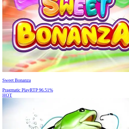
Sweet Bonanza
Pragmatic Play
RTP
96.51
%
HOT