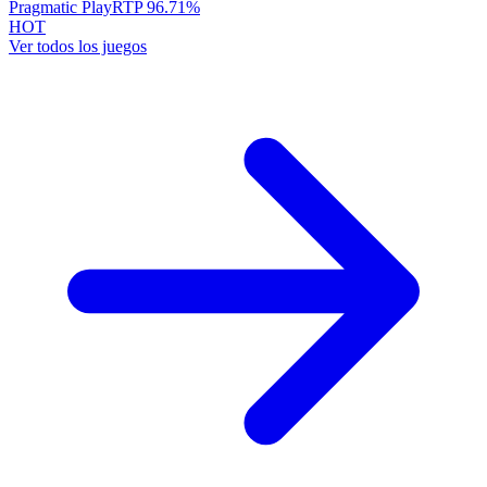
Pragmatic Play
RTP
96.71
%
HOT
Ver todos los juegos