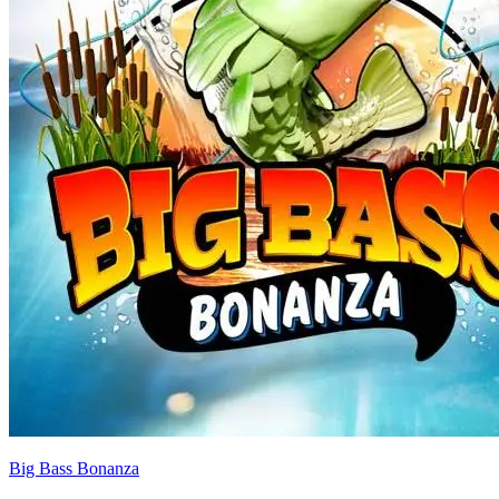
Big Bass Bonanza