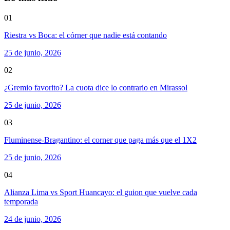
01
Riestra vs Boca: el córner que nadie está contando
25 de junio, 2026
02
¿Gremio favorito? La cuota dice lo contrario en Mirassol
25 de junio, 2026
03
Fluminense-Bragantino: el corner que paga más que el 1X2
25 de junio, 2026
04
Alianza Lima vs Sport Huancayo: el guion que vuelve cada
temporada
24 de junio, 2026