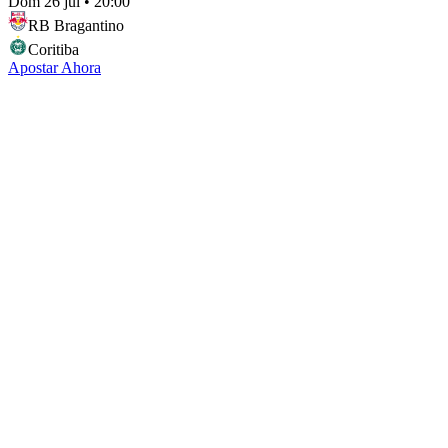
Dom 26 jul
•
20:00
RB Bragantino
Coritiba
Apostar Ahora