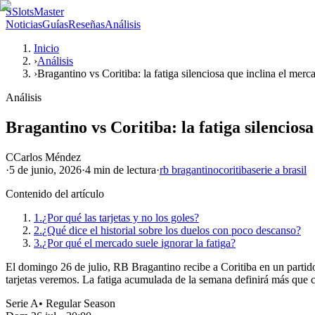
S
SlotsMaster
Noticias
Guías
Reseñas
Análisis
Inicio
›
Análisis
›
Bragantino vs Coritiba: la fatiga silenciosa que inclina el merca
Análisis
Bragantino vs Coritiba: la fatiga silencios
C
Carlos Méndez
·
5 de junio, 2026
·
4 min
de lectura
·
rb bragantino
coritiba
serie a brasil
Contenido del artículo
1.
¿Por qué las tarjetas y no los goles?
2.
¿Qué dice el historial sobre los duelos con poco descanso?
3.
¿Por qué el mercado suele ignorar la fatiga?
El domingo 26 de julio, RB Bragantino recibe a Coritiba en un partid
tarjetas veremos. La fatiga acumulada de la semana definirá más que c
Serie A
•
Regular Season