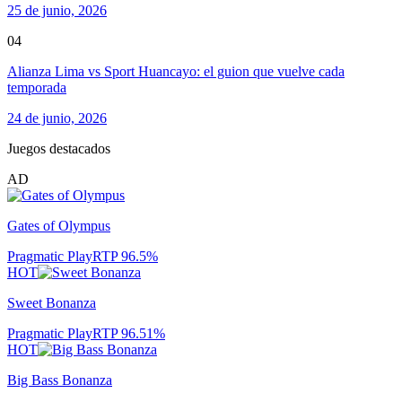
25 de junio, 2026
04
Alianza Lima vs Sport Huancayo: el guion que vuelve cada
temporada
24 de junio, 2026
Juegos destacados
AD
Gates of Olympus
Pragmatic Play
RTP
96.5
%
HOT
Sweet Bonanza
Pragmatic Play
RTP
96.51
%
HOT
Big Bass Bonanza