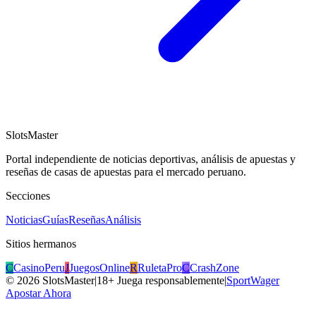
SlotsMaster
Portal independiente de noticias deportivas, análisis de apuestas y
reseñas de casas de apuestas para el mercado peruano.
Secciones
Noticias
Guías
Reseñas
Análisis
Sitios hermanos
C
CasinoPeru
J
JuegosOnline
R
RuletaPro
C
CrashZone
©
2026
SlotsMaster
|
18+ Juega responsablemente
|
SportWager
Apostar Ahora