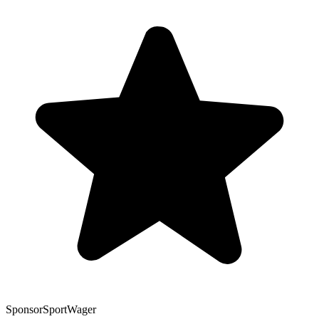
Sponsor
SportWager