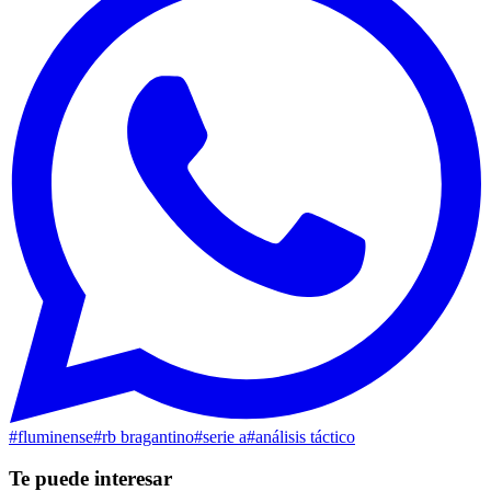
#
fluminense
#
rb bragantino
#
serie a
#
análisis táctico
Te puede interesar