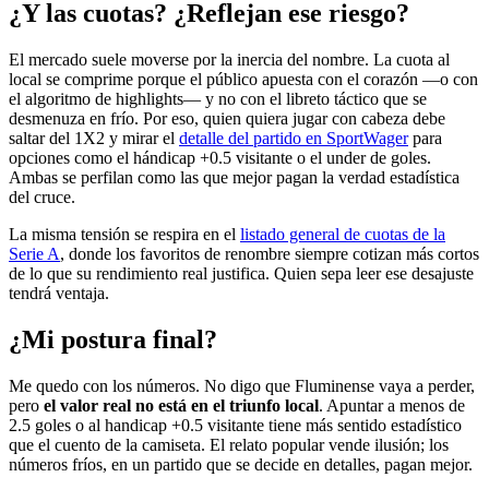
¿Y las cuotas? ¿Reflejan ese riesgo?
El mercado suele moverse por la inercia del nombre. La cuota al
local se comprime porque el público apuesta con el corazón —o con
el algoritmo de highlights— y no con el libreto táctico que se
desmenuza en frío. Por eso, quien quiera jugar con cabeza debe
saltar del 1X2 y mirar el
detalle del partido en SportWager
para
opciones como el hándicap +0.5 visitante o el under de goles.
Ambas se perfilan como las que mejor pagan la verdad estadística
del cruce.
La misma tensión se respira en el
listado general de cuotas de la
Serie A
, donde los favoritos de renombre siempre cotizan más cortos
de lo que su rendimiento real justifica. Quien sepa leer ese desajuste
tendrá ventaja.
¿Mi postura final?
Me quedo con los números. No digo que Fluminense vaya a perder,
pero
el valor real no está en el triunfo local
. Apuntar a menos de
2.5 goles o al handicap +0.5 visitante tiene más sentido estadístico
que el cuento de la camiseta. El relato popular vende ilusión; los
números fríos, en un partido que se decide en detalles, pagan mejor.