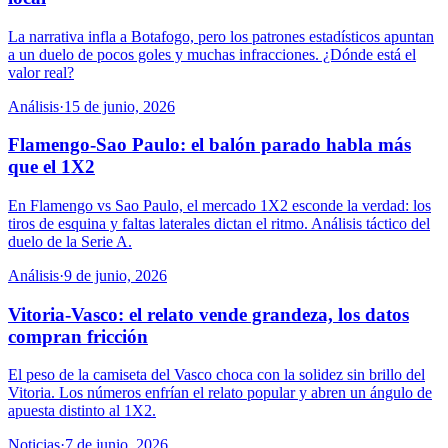
La narrativa infla a Botafogo, pero los patrones estadísticos apuntan
a un duelo de pocos goles y muchas infracciones. ¿Dónde está el
valor real?
Análisis
·
15 de junio, 2026
Flamengo-Sao Paulo: el balón parado habla más
que el 1X2
En Flamengo vs Sao Paulo, el mercado 1X2 esconde la verdad: los
tiros de esquina y faltas laterales dictan el ritmo. Análisis táctico del
duelo de la Serie A.
Análisis
·
9 de junio, 2026
Vitoria-Vasco: el relato vende grandeza, los datos
compran fricción
El peso de la camiseta del Vasco choca con la solidez sin brillo del
Vitoria. Los números enfrían el relato popular y abren un ángulo de
apuesta distinto al 1X2.
Noticias
·
7 de junio, 2026