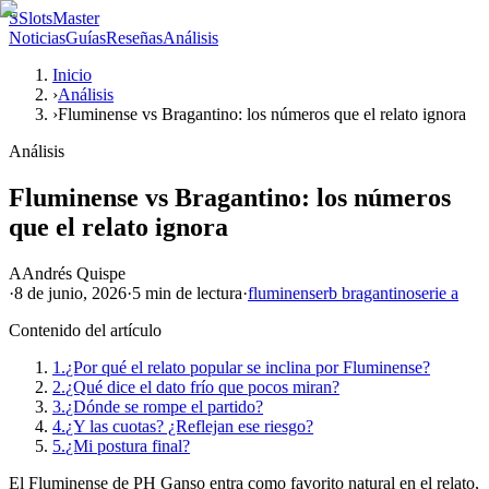
S
SlotsMaster
Noticias
Guías
Reseñas
Análisis
Inicio
›
Análisis
›
Fluminense vs Bragantino: los números que el relato ignora
Análisis
Fluminense vs Bragantino: los números
que el relato ignora
A
Andrés Quispe
·
8 de junio, 2026
·
5 min
de lectura
·
fluminense
rb bragantino
serie a
Contenido del artículo
1.
¿Por qué el relato popular se inclina por Fluminense?
2.
¿Qué dice el dato frío que pocos miran?
3.
¿Dónde se rompe el partido?
4.
¿Y las cuotas? ¿Reflejan ese riesgo?
5.
¿Mi postura final?
El Fluminense de PH Ganso entra como favorito natural en el relato,