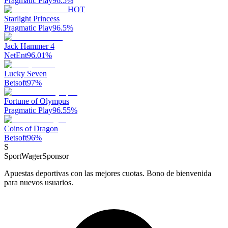
Pragmatic Play
96.5
%
HOT
Starlight Princess
Pragmatic Play
96.5
%
Jack Hammer 4
NetEnt
96.01
%
Lucky Seven
Betsoft
97
%
Fortune of Olympus
Pragmatic Play
96.55
%
Coins of Dragon
Betsoft
96
%
S
SportWager
Sponsor
Apuestas deportivas con las mejores cuotas. Bono de bienvenida
para nuevos usuarios.