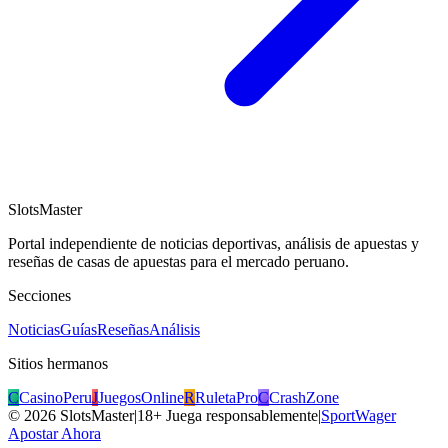
SlotsMaster
Portal independiente de noticias deportivas, análisis de apuestas y
reseñas de casas de apuestas para el mercado peruano.
Secciones
Noticias
Guías
Reseñas
Análisis
Sitios hermanos
C
CasinoPeru
J
JuegosOnline
R
RuletaPro
C
CrashZone
©
2026
SlotsMaster
|
18+ Juega responsablemente
|
SportWager
Apostar Ahora