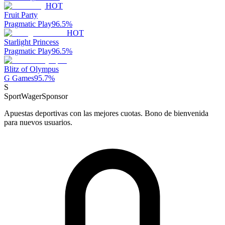
HOT
Fruit Party
Pragmatic Play
96.5
%
HOT
Starlight Princess
Pragmatic Play
96.5
%
Blitz of Olympus
G Games
95.7
%
S
SportWager
Sponsor
Apuestas deportivas con las mejores cuotas. Bono de bienvenida
para nuevos usuarios.