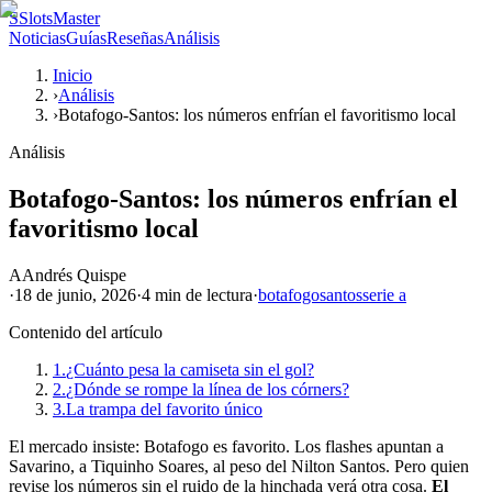
S
SlotsMaster
Noticias
Guías
Reseñas
Análisis
Inicio
›
Análisis
›
Botafogo-Santos: los números enfrían el favoritismo local
Análisis
Botafogo-Santos: los números enfrían el
favoritismo local
A
Andrés Quispe
·
18 de junio, 2026
·
4 min
de lectura
·
botafogo
santos
serie a
Contenido del artículo
1.
¿Cuánto pesa la camiseta sin el gol?
2.
¿Dónde se rompe la línea de los córners?
3.
La trampa del favorito único
El mercado insiste: Botafogo es favorito. Los flashes apuntan a
Savarino, a Tiquinho Soares, al peso del Nilton Santos. Pero quien
revise los números sin el ruido de la hinchada verá otra cosa.
El