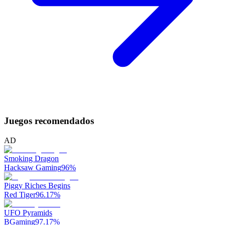
Juegos recomendados
AD
Smoking Dragon
Hacksaw Gaming
96
%
Piggy Riches Begins
Red Tiger
96.17
%
UFO Pyramids
BGaming
97.17
%