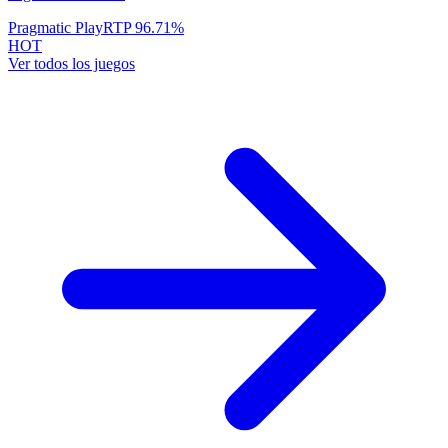
Pragmatic Play
RTP
96.71
%
HOT
Ver todos los juegos