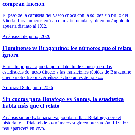
compran fricción
El peso de la camiseta del Vasco choca con la solidez sin brillo del
Vitoria. Los números enfrían el relato popular y abren un ángulo de
apuesta distinto al 1X2.
Análisis
·
8 de junio, 2026
Fluminense vs Bragantino: los números que el relato
ignora
El relato popular apuesta por el talento de Ganso, pero las
estadísticas de juego directo y las transiciones rápidas de Bragantino
cuentan otra historia. Análisis táctico antes del pitazo.
Noticias
·
18 de junio, 2026
Sin cuotas para Botafogo vs Santos, la estadística
habla más que el relato
Análisis sin odds: la narrativa popular infla a Botafogo, pero el
historial y la frialdad de los números sugieren precaución. El valor
real aparecerá en vivo.