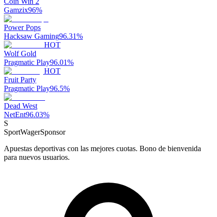
Coin Win 2
Gamzix
96
%
Power Pops
Hacksaw Gaming
96.31
%
HOT
Wolf Gold
Pragmatic Play
96.01
%
HOT
Fruit Party
Pragmatic Play
96.5
%
Dead West
NetEnt
96.03
%
S
SportWager
Sponsor
Apuestas deportivas con las mejores cuotas. Bono de bienvenida
para nuevos usuarios.