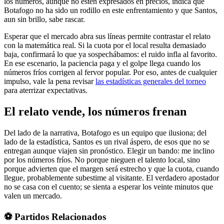
los números, aunque no estén expresados en precios, indica que
Botafogo no ha sido un rodillo en este enfrentamiento y que Santos,
aun sin brillo, sabe rascar.
Esperar que el mercado abra sus líneas permite contrastar el relato
con la matemática real. Si la cuota por el local resulta demasiado
baja, confirmará lo que ya sospechábamos: el ruido infla al favorito.
En ese escenario, la paciencia paga y el golpe llega cuando los
números fríos corrigen al fervor popular. Por eso, antes de cualquier
impulso, vale la pena revisar
las estadísticas generales del torneo
para aterrizar expectativas.
El relato vende, los números frenan
Del lado de la narrativa, Botafogo es un equipo que ilusiona; del
lado de la estadística, Santos es un rival áspero, de esos que no se
entregan aunque viajen sin pronóstico. Elegir un bando: me inclino
por los números fríos. No porque nieguen el talento local, sino
porque advierten que el margen será estrecho y que la cuota, cuando
llegue, probablemente subestime al visitante. El verdadero apostador
no se casa con el cuento; se sienta a esperar los veinte minutos que
valen un mercado.
⚽ Partidos Relacionados