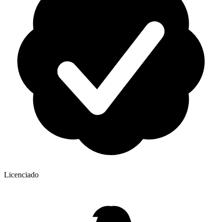
Licenciado