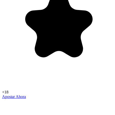
+18
Apostar Ahora