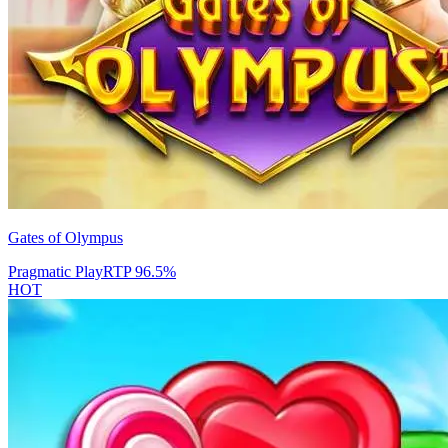
Gates of Olympus
Pragmatic Play
RTP
96.5
%
HOT