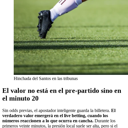
Hinchada del Santos en las tribunas
El valor no está en el pre-partido sino en
el minuto 20
Sin odds previas, el apostador inteligente guarda la billetera.
El
verdadero valor emergerá en el live betting, cuando los
números reaccionen a lo que ocurra en cancha.
Durante los
primeros veinte minutos, la presión local suele ser alta, pero si el