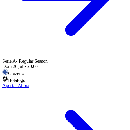
Serie A
•
Regular Season
Dom 26 jul
•
20:00
Cruzeiro
Botafogo
Apostar Ahora