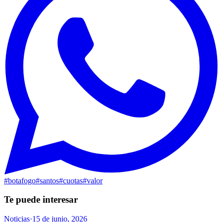
#
botafogo
#
santos
#
cuotas
#
valor
Te puede interesar
Noticias
·
15 de junio, 2026