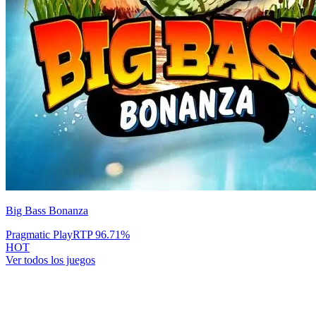
Big Bass Bonanza
Pragmatic Play
RTP
96.71
%
HOT
Ver todos los juegos