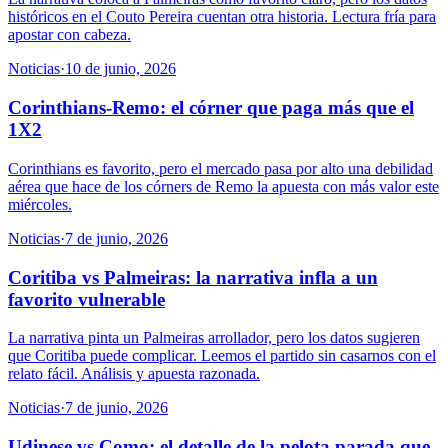
históricos en el Couto Pereira cuentan otra historia. Lectura fría para
apostar con cabeza.
Noticias
·
10 de junio, 2026
Corinthians-Remo: el córner que paga más que el
1X2
Corinthians es favorito, pero el mercado pasa por alto una debilidad
aérea que hace de los córners de Remo la apuesta con más valor este
miércoles.
Noticias
·
7 de junio, 2026
Coritiba vs Palmeiras: la narrativa infla a un
favorito vulnerable
La narrativa pinta un Palmeiras arrollador, pero los datos sugieren
que Coritiba puede complicar. Leemos el partido sin casarnos con el
relato fácil. Análisis y apuesta razonada.
Noticias
·
7 de junio, 2026
Udinese vs Como: el detalle de la pelota parada que