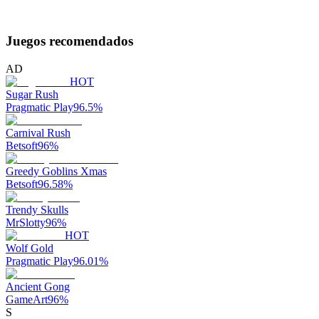
Juegos recomendados
AD
HOT
Sugar Rush
Pragmatic Play
96.5
%
Carnival Rush
Betsoft
96
%
Greedy Goblins Xmas
Betsoft
96.58
%
Trendy Skulls
MrSlotty
96
%
HOT
Wolf Gold
Pragmatic Play
96.01
%
Ancient Gong
GameArt
96
%
S