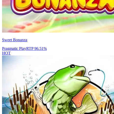
Sweet Bonanza
Pragmatic Play
RTP
96.51
%
HOT