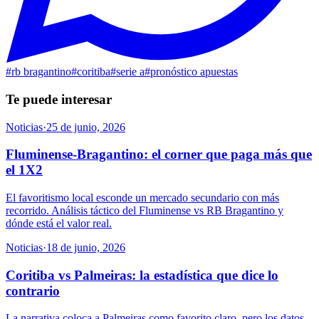
#
rb bragantino
#
coritiba
#
serie a
#
pronóstico apuestas
Te puede interesar
Noticias
·
25 de junio, 2026
Fluminense-Bragantino: el corner que paga más que
el 1X2
El favoritismo local esconde un mercado secundario con más
recorrido. Análisis táctico del Fluminense vs RB Bragantino y
dónde está el valor real.
Noticias
·
18 de junio, 2026
Coritiba vs Palmeiras: la estadística que dice lo
contrario
La narrativa coloca a Palmeiras como favorito claro, pero los datos