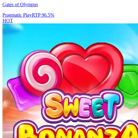
Gates of Olympus
Pragmatic Play
RTP
96.5
%
HOT