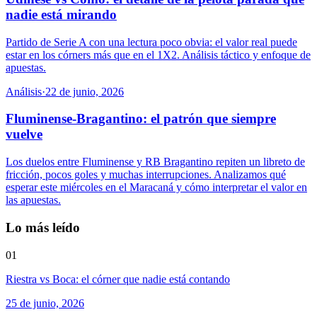
nadie está mirando
Partido de Serie A con una lectura poco obvia: el valor real puede
estar en los córners más que en el 1X2. Análisis táctico y enfoque de
apuestas.
Análisis
·
22 de junio, 2026
Fluminense-Bragantino: el patrón que siempre
vuelve
Los duelos entre Fluminense y RB Bragantino repiten un libreto de
fricción, pocos goles y muchas interrupciones. Analizamos qué
esperar este miércoles en el Maracaná y cómo interpretar el valor en
las apuestas.
Lo más leído
01
Riestra vs Boca: el córner que nadie está contando
25 de junio, 2026