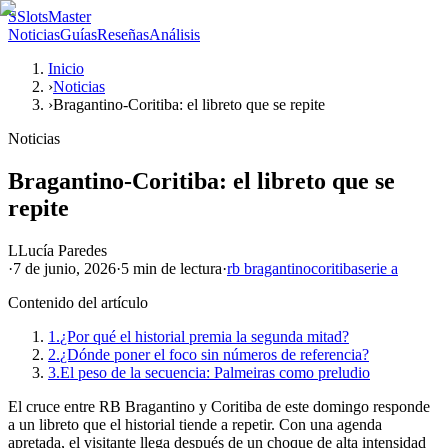
S
SlotsMaster
Noticias
Guías
Reseñas
Análisis
Inicio
›
Noticias
›
Bragantino-Coritiba: el libreto que se repite
Noticias
Bragantino-Coritiba: el libreto que se
repite
L
Lucía Paredes
·
7 de junio, 2026
·
5 min
de lectura
·
rb bragantino
coritiba
serie a
Contenido del artículo
1.
¿Por qué el historial premia la segunda mitad?
2.
¿Dónde poner el foco sin números de referencia?
3.
El peso de la secuencia: Palmeiras como preludio
El cruce entre RB Bragantino y Coritiba de este domingo responde
a un libreto que el historial tiende a repetir. Con una agenda
apretada, el visitante llega después de un choque de alta intensidad