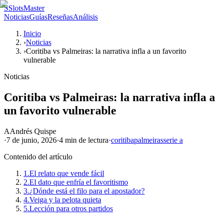
S
SlotsMaster
Noticias
Guías
Reseñas
Análisis
Inicio
›
Noticias
›
Coritiba vs Palmeiras: la narrativa infla a un favorito
vulnerable
Noticias
Coritiba vs Palmeiras: la narrativa infla a
un favorito vulnerable
A
Andrés Quispe
·
7 de junio, 2026
·
4 min
de lectura
·
coritiba
palmeiras
serie a
Contenido del artículo
1.
El relato que vende fácil
2.
El dato que enfría el favoritismo
3.
¿Dónde está el filo para el apostador?
4.
Veiga y la pelota quieta
5.
Lección para otros partidos