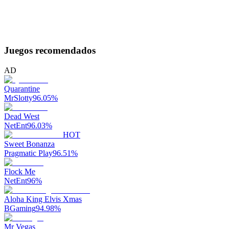
Juegos recomendados
AD
Quarantine
MrSlotty
96.05
%
Dead West
NetEnt
96.03
%
HOT
Sweet Bonanza
Pragmatic Play
96.51
%
Flock Me
NetEnt
96
%
Aloha King Elvis Xmas
BGaming
94.98
%
Mr Vegas