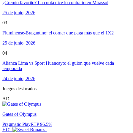
¿Gremio favorito? La cuota dice lo contrario en Mirassol
25 de junio, 2026
03
Fluminense-Bragantino: el corner que paga más que el 1X2
25 de junio, 2026
04
Alianza Lima vs Sport Huancayo: el guion que vuelve cada
temporada
24 de junio, 2026
Juegos destacados
AD
Gates of Olympus
Pragmatic Play
RTP
96.5
%
HOT