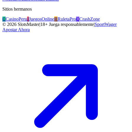
Sitios hermanos
C
CasinoPeru
J
JuegosOnline
R
RuletaPro
C
CrashZone
©
2026
SlotsMaster
|
18+ Juega responsablemente
|
SportWager
Apostar Ahora