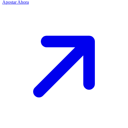
Apostar Ahora