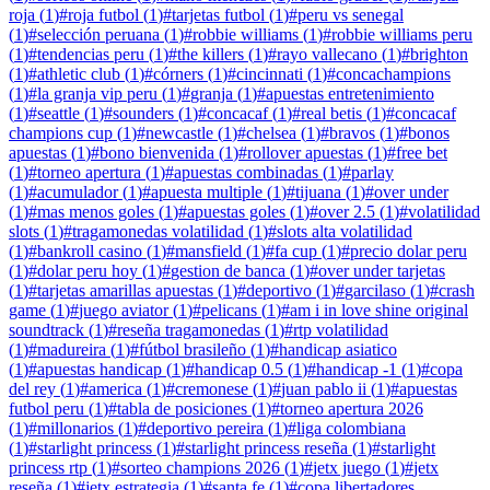
roja
(
1
)
#
roja futbol
(
1
)
#
tarjetas futbol
(
1
)
#
peru vs senegal
(
1
)
#
selección peruana
(
1
)
#
robbie williams
(
1
)
#
robbie williams peru
(
1
)
#
tendencias peru
(
1
)
#
the killers
(
1
)
#
rayo vallecano
(
1
)
#
brighton
(
1
)
#
athletic club
(
1
)
#
córners
(
1
)
#
cincinnati
(
1
)
#
concachampions
(
1
)
#
la granja vip peru
(
1
)
#
granja
(
1
)
#
apuestas entretenimiento
(
1
)
#
seattle
(
1
)
#
sounders
(
1
)
#
concacaf
(
1
)
#
real betis
(
1
)
#
concacaf
champions cup
(
1
)
#
newcastle
(
1
)
#
chelsea
(
1
)
#
bravos
(
1
)
#
bonos
apuestas
(
1
)
#
bono bienvenida
(
1
)
#
rollover apuestas
(
1
)
#
free bet
(
1
)
#
torneo apertura
(
1
)
#
apuestas combinadas
(
1
)
#
parlay
(
1
)
#
acumulador
(
1
)
#
apuesta multiple
(
1
)
#
tijuana
(
1
)
#
over under
(
1
)
#
mas menos goles
(
1
)
#
apuestas goles
(
1
)
#
over 2.5
(
1
)
#
volatilidad
slots
(
1
)
#
tragamonedas volatilidad
(
1
)
#
slots alta volatilidad
(
1
)
#
bankroll casino
(
1
)
#
mansfield
(
1
)
#
fa cup
(
1
)
#
precio dolar peru
(
1
)
#
dolar peru hoy
(
1
)
#
gestion de banca
(
1
)
#
over under tarjetas
(
1
)
#
tarjetas amarillas apuestas
(
1
)
#
deportivo
(
1
)
#
garcilaso
(
1
)
#
crash
game
(
1
)
#
juego aviator
(
1
)
#
pelicans
(
1
)
#
am i in love shine original
soundtrack
(
1
)
#
reseña tragamonedas
(
1
)
#
rtp volatilidad
(
1
)
#
madureira
(
1
)
#
fútbol brasileño
(
1
)
#
handicap asiatico
(
1
)
#
apuestas handicap
(
1
)
#
handicap 0.5
(
1
)
#
handicap -1
(
1
)
#
copa
del rey
(
1
)
#
america
(
1
)
#
cremonese
(
1
)
#
juan pablo ii
(
1
)
#
apuestas
futbol peru
(
1
)
#
tabla de posiciones
(
1
)
#
torneo apertura 2026
(
1
)
#
millonarios
(
1
)
#
deportivo pereira
(
1
)
#
liga colombiana
(
1
)
#
starlight princess
(
1
)
#
starlight princess reseña
(
1
)
#
starlight
princess rtp
(
1
)
#
sorteo champions 2026
(
1
)
#
jetx juego
(
1
)
#
jetx
reseña
(
1
)
#
jetx estrategia
(
1
)
#
santa fe
(
1
)
#
copa libertadores