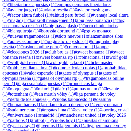
(
1
)
#
libertadores apuestas
(
1
)
#
equipos peruanos libertadores
(
1
)
#
aviator juego
(
1
)
#
aviator reseña
(
1
)
#
aviator crash game
(
1
)
#
factor altura futbol
(
1
)
#
altitud peru futbol
(
1
)
#
ventaja local altura
(
1
)
#
magic
(
1
)
#
bankroll management
(
1
)
#
big bass bonanza
(
1
)
#
big
bass bonanza reseña
(
1
)
#
big bass splash
(
1
)
#
peru eliminatorias
(
1
)
#
blanquirroja
(
1
)
#
borussia dortmund
(
1
)
#
psg vs monaco
(
1
)
#
nuevas tragamonedas
(
1
)
#
slots nuevos
(
1
)
#
lanzamientos slots
(
1
)
#
apuestas online
(
1
)
#
pragmatic play slots
(
1
)
#
pragmatic play
reseña
(
1
)
#
casinos online perú
(
1
)
#
convocatoria
(
1
)
#
onpe
(
1
)
#
elecciones 2026
(
1
)
#
club brujas
(
1
)
#
sweet bonanza
(
1
)
#
sweet
bonanza reseña
(
1
)
#
sweet bonanza rtp
(
1
)
#
binacional
(
1
)
#
wolf gold
(
1
)
#
wolf gold reseña
(
1
)
#
wolf gold jackpot
(
1
)
#
ticketmaster
(
1
)
#
robbie williams lima
(
1
)
#
como calcular cuotas
(
1
)
#
probabilidad
apuestas
(
1
)
#
valor esperado
(
1
)
#
gates of olympus
(
1
)
#
gates of
olympus reseña
(
1
)
#
gates of olympus rtp
(
1
)
#
tragamonedas online
peru
(
1
)
#
liga española apuestas
(
1
)
#
pronosticos la liga
(
1
)
#
moquegua
(
1
)
#
miami
(
1
)
#
lafc
(
1
)
#
pumas unam
(
1
)
#
levante
(
1
)
#
tottenham
(
1
)
#
san martín vóley
(
1
)
#
liga peruana de vóley
(
1
)
#
derbi de los angeles
(
1
)
#
cuotas baloncesto
(
1
)
#
osasuna
(
1
)
#
hernan barcos
(
1
)
#
sudamericano de voley
(
1
)
#
voley peruano
(
1
)
#
sudamericano
(
1
)
#
regatas lima
(
1
)
#
sesi voley
(
1
)
#
sporting cristal
(
1
)
#
universitario
(
1
)
#
madrid
(
1
)
#
manchester united
(
1
)
#
vóley 2026
(
1
)
#
partidos
(
1
)
#
futbol
(
1
)
#
cuotas hoy
(
1
)
#
apuestas champions
(
1
)
#
galatasaray
(
1
)
#
juventus
(
1
)
#
geminis
(
1
)
#
liga peruana de voley
(
1
)
#
real sociedad
(
1
)