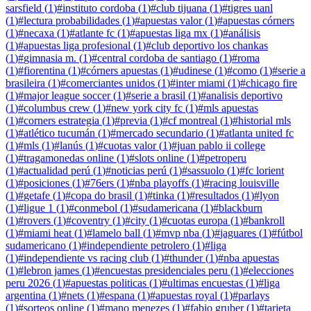
sarsfield
(
1
)
#
instituto cordoba
(
1
)
#
club tijuana
(
1
)
#
tigres uanl
(
1
)
#
lectura probabilidades
(
1
)
#
apuestas valor
(
1
)
#
apuestas córners
(
1
)
#
necaxa
(
1
)
#
atlante fc
(
1
)
#
apuestas liga mx
(
1
)
#
análisis
(
1
)
#
apuestas liga profesional
(
1
)
#
club deportivo los chankas
(
1
)
#
gimnasia m.
(
1
)
#
central cordoba de santiago
(
1
)
#
roma
(
1
)
#
fiorentina
(
1
)
#
córners apuestas
(
1
)
#
udinese
(
1
)
#
como
(
1
)
#
serie a
brasileira
(
1
)
#
comerciantes unidos
(
1
)
#
inter miami
(
1
)
#
chicago fire
(
1
)
#
major league soccer
(
1
)
#
serie a brasil
(
1
)
#
analisis deportivo
(
1
)
#
columbus crew
(
1
)
#
new york city fc
(
1
)
#
mls apuestas
(
1
)
#
corners estrategia
(
1
)
#
previa
(
1
)
#
cf montreal
(
1
)
#
historial mls
(
1
)
#
atlético tucumán
(
1
)
#
mercado secundario
(
1
)
#
atlanta united fc
(
1
)
#
mls
(
1
)
#
lanús
(
1
)
#
cuotas valor
(
1
)
#
juan pablo ii college
(
1
)
#
tragamonedas online
(
1
)
#
slots online
(
1
)
#
petroperu
(
1
)
#
actualidad perú
(
1
)
#
noticias perú
(
1
)
#
sassuolo
(
1
)
#
fc lorient
(
1
)
#
posiciones
(
1
)
#
76ers
(
1
)
#
nba playoffs
(
1
)
#
racing louisville
(
1
)
#
getafe
(
1
)
#
copa do brasil
(
1
)
#
tinka
(
1
)
#
resultados
(
1
)
#
lyon
(
1
)
#
ligue 1
(
1
)
#
conmebol
(
1
)
#
sudamericana
(
1
)
#
blackburn
(
1
)
#
rovers
(
1
)
#
coventry
(
1
)
#
city
(
1
)
#
cuotas europa
(
1
)
#
bankroll
(
1
)
#
miami heat
(
1
)
#
lamelo ball
(
1
)
#
mvp nba
(
1
)
#
jaguares
(
1
)
#
fútbol
sudamericano
(
1
)
#
independiente petrolero
(
1
)
#
liga
(
1
)
#
independiente vs racing club
(
1
)
#
thunder
(
1
)
#
nba apuestas
(
1
)
#
lebron james
(
1
)
#
encuestas presidenciales peru
(
1
)
#
elecciones
peru 2026
(
1
)
#
apuestas politicas
(
1
)
#
ultimas encuestas
(
1
)
#
liga
argentina
(
1
)
#
nets
(
1
)
#
espana
(
1
)
#
apuestas royal
(
1
)
#
parlays
(
1
)
#
sorteos online
(
1
)
#
mano menezes
(
1
)
#
fabio gruber
(
1
)
#
tarjeta