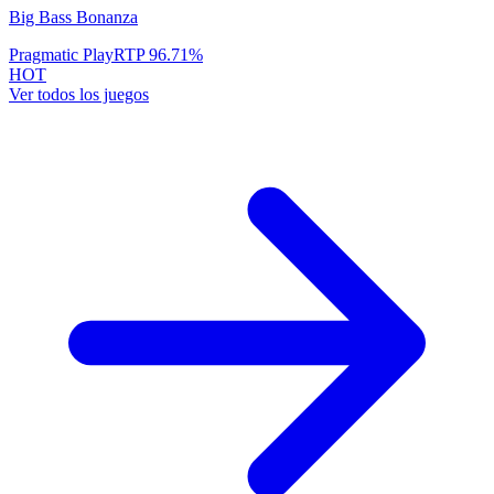
Big Bass Bonanza
Pragmatic Play
RTP
96.71
%
HOT
Ver todos los juegos