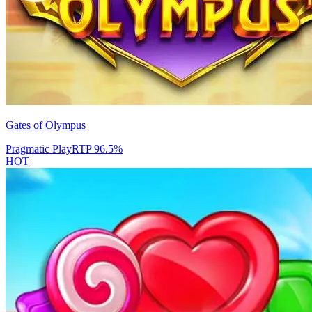
Gates of Olympus
Pragmatic Play
RTP
96.5
%
HOT