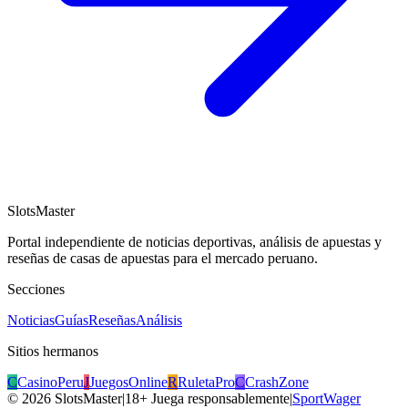
SlotsMaster
Portal independiente de noticias deportivas, análisis de apuestas y
reseñas de casas de apuestas para el mercado peruano.
Secciones
Noticias
Guías
Reseñas
Análisis
Sitios hermanos
C
CasinoPeru
J
JuegosOnline
R
RuletaPro
C
CrashZone
©
2026
SlotsMaster
|
18+ Juega responsablemente
|
SportWager