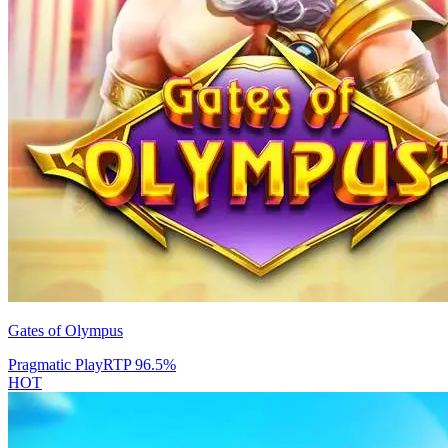
Gates of Olympus
Pragmatic Play
RTP
96.5
%
HOT