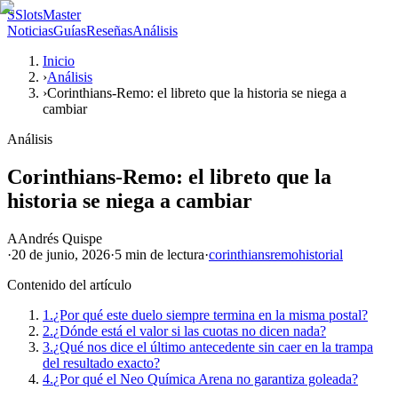
S
SlotsMaster
Noticias
Guías
Reseñas
Análisis
Inicio
›
Análisis
›
Corinthians-Remo: el libreto que la historia se niega a
cambiar
Análisis
Corinthians-Remo: el libreto que la
historia se niega a cambiar
A
Andrés Quispe
·
20 de junio, 2026
·
5 min
de lectura
·
corinthians
remo
historial
Contenido del artículo
1.
¿Por qué este duelo siempre termina en la misma postal?
2.
¿Dónde está el valor si las cuotas no dicen nada?
3.
¿Qué nos dice el último antecedente sin caer en la trampa
del resultado exacto?
4.
¿Por qué el Neo Química Arena no garantiza goleada?