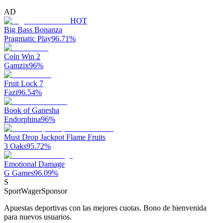
AD
HOT
Big Bass Bonanza
Pragmatic Play
96.71
%
Coin Win 2
Gamzix
96
%
Fruit Lock 7
Fazi
96.54
%
Book of Ganesha
Endorphina
96
%
Must Drop Jackpot Flame Fruits
3 Oaks
95.72
%
Emotional Damage
G Games
96.09
%
S
SportWager
Sponsor
Apuestas deportivas con las mejores cuotas. Bono de bienvenida
para nuevos usuarios.