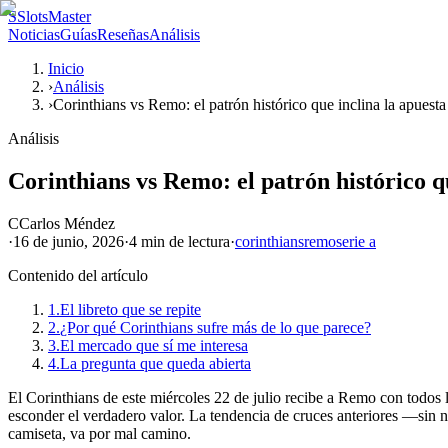
S
SlotsMaster
Noticias
Guías
Reseñas
Análisis
Inicio
›
Análisis
›
Corinthians vs Remo: el patrón histórico que inclina la apuesta
Análisis
Corinthians vs Remo: el patrón histórico q
C
Carlos Méndez
·
16 de junio, 2026
·
4 min
de lectura
·
corinthians
remo
serie a
Contenido del artículo
1.
El libreto que se repite
2.
¿Por qué Corinthians sufre más de lo que parece?
3.
El mercado que sí me interesa
4.
La pregunta que queda abierta
El Corinthians de este miércoles 22 de julio recibe a Remo con todos lo
esconder el verdadero valor. La tendencia de cruces anteriores —sin n
camiseta, va por mal camino.