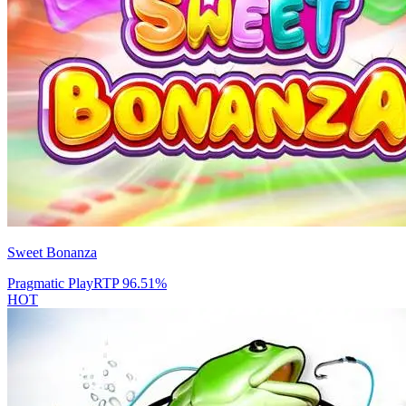
Sweet Bonanza
Pragmatic Play
RTP
96.51
%
HOT