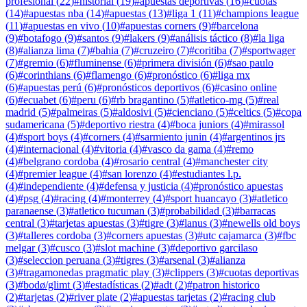
profesional
(
22
)
#
historial
(
19
)
#
apuestas deportivas
(
16
)
#
cuotas
(
14
)
#
apuestas nba
(
14
)
#
apuestas
(
13
)
#
liga 1
(
11
)
#
champions league
(
11
)
#
apuestas en vivo
(
10
)
#
apuestas corners
(
9
)
#
barcelona
(
9
)
#
botafogo
(
9
)
#
santos
(
9
)
#
lakers
(
9
)
#
análisis táctico
(
8
)
#
la liga
(
8
)
#
alianza lima
(
7
)
#
bahia
(
7
)
#
cruzeiro
(
7
)
#
coritiba
(
7
)
#
sportwager
(
7
)
#
gremio
(
6
)
#
fluminense
(
6
)
#
primera división
(
6
)
#
sao paulo
(
6
)
#
corinthians
(
6
)
#
flamengo
(
6
)
#
pronóstico
(
6
)
#
liga mx
(
6
)
#
apuestas perú
(
6
)
#
pronósticos deportivos
(
6
)
#
casino online
(
6
)
#
ecuabet
(
6
)
#
peru
(
6
)
#
rb bragantino
(
5
)
#
atletico-mg
(
5
)
#
real
madrid
(
5
)
#
palmeiras
(
5
)
#
aldosivi
(
5
)
#
cienciano
(
5
)
#
celtics
(
5
)
#
copa
sudamericana
(
5
)
#
deportivo riestra
(
4
)
#
boca juniors
(
4
)
#
mirassol
(
4
)
#
sport boys
(
4
)
#
corners
(
4
)
#
sarmiento junin
(
4
)
#
argentinos jrs
(
4
)
#
internacional
(
4
)
#
vitoria
(
4
)
#
vasco da gama
(
4
)
#
remo
(
4
)
#
belgrano cordoba
(
4
)
#
rosario central
(
4
)
#
manchester city
(
4
)
#
premier league
(
4
)
#
san lorenzo
(
4
)
#
estudiantes l.p.
(
4
)
#
independiente
(
4
)
#
defensa y justicia
(
4
)
#
pronóstico apuestas
(
4
)
#
psg
(
4
)
#
racing
(
4
)
#
monterrey
(
4
)
#
sport huancayo
(
3
)
#
atletico
paranaense
(
3
)
#
atletico tucuman
(
3
)
#
probabilidad
(
3
)
#
barracas
central
(
3
)
#
tarjetas apuestas
(
3
)
#
tigre
(
3
)
#
lanus
(
3
)
#
newells old boys
(
3
)
#
talleres cordoba
(
3
)
#
corners apuestas
(
3
)
#
utc cajamarca
(
3
)
#
fbc
melgar
(
3
)
#
cusco
(
3
)
#
slot machine
(
3
)
#
deportivo garcilaso
(
3
)
#
seleccion peruana
(
3
)
#
tigres
(
3
)
#
arsenal
(
3
)
#
alianza
(
3
)
#
tragamonedas pragmatic play
(
3
)
#
clippers
(
3
)
#
cuotas deportivas
(
3
)
#
bodø/glimt
(
3
)
#
estadísticas
(
2
)
#
adt
(
2
)
#
patron historico
(
2
)
#
tarjetas
(
2
)
#
river plate
(
2
)
#
apuestas tarjetas
(
2
)
#
racing club