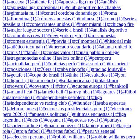
(
1
)
#
necaxa
(
1
)
#
atlante fc
(
1
)
#
apuestas liga mx
(
1
)
#
análisis
(
1
)
#
apuestas liga profesional
(
1
)
#
club deportivo los chankas
(
1
)
#
gimnasia m.
(
1
)
#
central cordoba de santiago
(
1
)
#
roma
(
1
)
#
fiorentina
(
1
)
#
córners apuestas
(
1
)
#
udinese
(
1
)
#
como
(
1
)
#
serie a
brasileira
(
1
)
#
comerciantes unidos
(
1
)
#
inter miami
(
1
)
#
chicago fire
(
1
)
#
major league soccer
(
1
)
#
serie a brasil
(
1
)
#
analisis deportivo
(
1
)
#
columbus crew
(
1
)
#
new york city fc
(
1
)
#
mls apuestas
(
1
)
#
corners estrategia
(
1
)
#
previa
(
1
)
#
cf montreal
(
1
)
#
historial mls
(
1
)
#
atlético tucumán
(
1
)
#
mercado secundario
(
1
)
#
atlanta united fc
(
1
)
#
mls
(
1
)
#
lanús
(
1
)
#
cuotas valor
(
1
)
#
juan pablo ii college
(
1
)
#
tragamonedas online
(
1
)
#
slots online
(
1
)
#
petroperu
(
1
)
#
actualidad perú
(
1
)
#
noticias perú
(
1
)
#
sassuolo
(
1
)
#
fc lorient
(
1
)
#
posiciones
(
1
)
#
76ers
(
1
)
#
nba playoffs
(
1
)
#
racing louisville
(
1
)
#
getafe
(
1
)
#
copa do brasil
(
1
)
#
tinka
(
1
)
#
resultados
(
1
)
#
lyon
(
1
)
#
ligue 1
(
1
)
#
conmebol
(
1
)
#
sudamericana
(
1
)
#
blackburn
(
1
)
#
rovers
(
1
)
#
coventry
(
1
)
#
city
(
1
)
#
cuotas europa
(
1
)
#
bankroll
(
1
)
#
miami heat
(
1
)
#
lamelo ball
(
1
)
#
mvp nba
(
1
)
#
jaguares
(
1
)
#
fútbol
sudamericano
(
1
)
#
independiente petrolero
(
1
)
#
liga
(
1
)
#
independiente vs racing club
(
1
)
#
thunder
(
1
)
#
nba apuestas
(
1
)
#
lebron james
(
1
)
#
encuestas presidenciales peru
(
1
)
#
elecciones
peru 2026
(
1
)
#
apuestas politicas
(
1
)
#
ultimas encuestas
(
1
)
#
liga
argentina
(
1
)
#
nets
(
1
)
#
espana
(
1
)
#
apuestas royal
(
1
)
#
parlays
(
1
)
#
sorteos online
(
1
)
#
mano menezes
(
1
)
#
fabio gruber
(
1
)
#
tarjeta
roja
(
1
)
#
roja futbol
(
1
)
#
tarjetas futbol
(
1
)
#
peru vs senegal
(
1
)
#
selección peruana
(
1
)
#
robbie williams
(
1
)
#
robbie williams peru