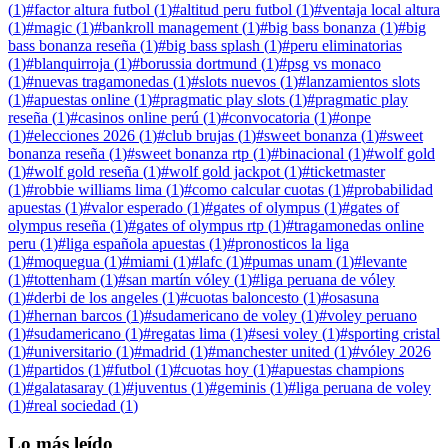
(
1
)
#
factor altura futbol
(
1
)
#
altitud peru futbol
(
1
)
#
ventaja local altura
(
1
)
#
magic
(
1
)
#
bankroll management
(
1
)
#
big bass bonanza
(
1
)
#
big
bass bonanza reseña
(
1
)
#
big bass splash
(
1
)
#
peru eliminatorias
(
1
)
#
blanquirroja
(
1
)
#
borussia dortmund
(
1
)
#
psg vs monaco
(
1
)
#
nuevas tragamonedas
(
1
)
#
slots nuevos
(
1
)
#
lanzamientos slots
(
1
)
#
apuestas online
(
1
)
#
pragmatic play slots
(
1
)
#
pragmatic play
reseña
(
1
)
#
casinos online perú
(
1
)
#
convocatoria
(
1
)
#
onpe
(
1
)
#
elecciones 2026
(
1
)
#
club brujas
(
1
)
#
sweet bonanza
(
1
)
#
sweet
bonanza reseña
(
1
)
#
sweet bonanza rtp
(
1
)
#
binacional
(
1
)
#
wolf gold
(
1
)
#
wolf gold reseña
(
1
)
#
wolf gold jackpot
(
1
)
#
ticketmaster
(
1
)
#
robbie williams lima
(
1
)
#
como calcular cuotas
(
1
)
#
probabilidad
apuestas
(
1
)
#
valor esperado
(
1
)
#
gates of olympus
(
1
)
#
gates of
olympus reseña
(
1
)
#
gates of olympus rtp
(
1
)
#
tragamonedas online
peru
(
1
)
#
liga española apuestas
(
1
)
#
pronosticos la liga
(
1
)
#
moquegua
(
1
)
#
miami
(
1
)
#
lafc
(
1
)
#
pumas unam
(
1
)
#
levante
(
1
)
#
tottenham
(
1
)
#
san martín vóley
(
1
)
#
liga peruana de vóley
(
1
)
#
derbi de los angeles
(
1
)
#
cuotas baloncesto
(
1
)
#
osasuna
(
1
)
#
hernan barcos
(
1
)
#
sudamericano de voley
(
1
)
#
voley peruano
(
1
)
#
sudamericano
(
1
)
#
regatas lima
(
1
)
#
sesi voley
(
1
)
#
sporting cristal
(
1
)
#
universitario
(
1
)
#
madrid
(
1
)
#
manchester united
(
1
)
#
vóley 2026
(
1
)
#
partidos
(
1
)
#
futbol
(
1
)
#
cuotas hoy
(
1
)
#
apuestas champions
(
1
)
#
galatasaray
(
1
)
#
juventus
(
1
)
#
geminis
(
1
)
#
liga peruana de voley
(
1
)
#
real sociedad
(
1
)
Lo más leído