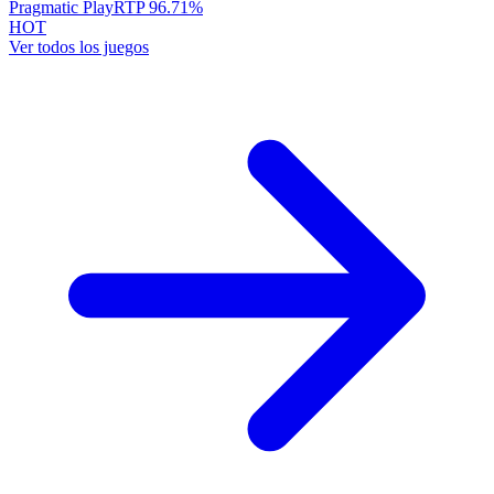
Pragmatic Play
RTP
96.71
%
HOT
Ver todos los juegos