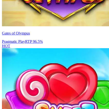
Gates of Olympus
Pragmatic Play
RTP
96.5
%
HOT