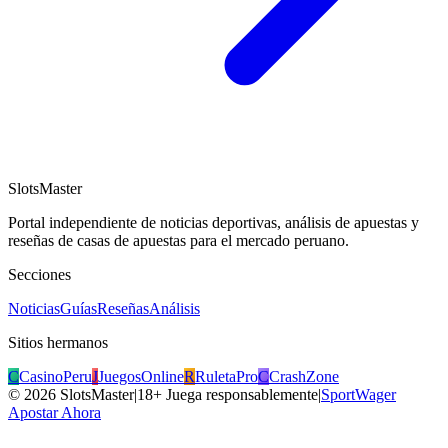
SlotsMaster
Portal independiente de noticias deportivas, análisis de apuestas y
reseñas de casas de apuestas para el mercado peruano.
Secciones
Noticias
Guías
Reseñas
Análisis
Sitios hermanos
C
CasinoPeru
J
JuegosOnline
R
RuletaPro
C
CrashZone
©
2026
SlotsMaster
|
18+ Juega responsablemente
|
SportWager
Apostar Ahora