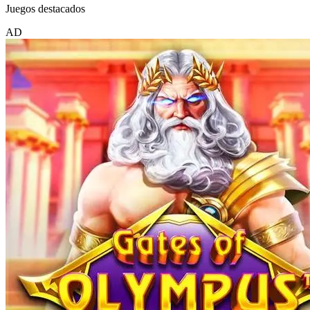
Juegos destacados
AD