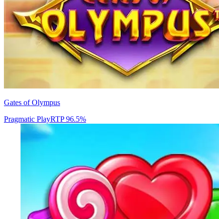
Gates of Olympus
Pragmatic Play
RTP
96.5
%