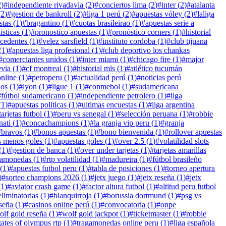
2
)
#
independiente rivadavia
(
2
)
#
conciertos lima
(
2
)
#
inter
(
2
)
#
atalanta
(
2
)
#
gestion de bankroll
(
2
)
#
liga 1 perú
(
2
)
#
apuestas vóley
(
2
)
#
laliga
stas
(
1
)
#
bragantino
(
1
)
#
cuotas brasileirao
(
1
)
#
apuestas serie a
isticas
(
1
)
#
pronostico apuestas
(
1
)
#
pronóstico corners
(
1
)
#
historial
ecedentes
(
1
)
#
velez sarsfield
(
1
)
#
instituto cordoba
(
1
)
#
club tijuana
(
1
)
#
apuestas liga profesional
(
1
)
#
club deportivo los chankas
#
comerciantes unidos
(
1
)
#
inter miami
(
1
)
#
chicago fire
(
1
)
#
major
evia
(
1
)
#
cf montreal
(
1
)
#
historial mls
(
1
)
#
atlético tucumán
online
(
1
)
#
petroperu
(
1
)
#
actualidad perú
(
1
)
#
noticias perú
dos
(
1
)
#
lyon
(
1
)
#
ligue 1
(
1
)
#
conmebol
(
1
)
#
sudamericana
#
fútbol sudamericano
(
1
)
#
independiente petrolero
(
1
)
#
liga
(
1
)
#
apuestas politicas
(
1
)
#
ultimas encuestas
(
1
)
#
liga argentina
tarjetas futbol
(
1
)
#
peru vs senegal
(
1
)
#
selección peruana
(
1
)
#
robbie
nati
(
1
)
#
concachampions
(
1
)
#
la granja vip peru
(
1
)
#
granja
#
bravos
(
1
)
#
bonos apuestas
(
1
)
#
bono bienvenida
(
1
)
#
rollover apuestas
 menos goles
(
1
)
#
apuestas goles
(
1
)
#
over 2.5
(
1
)
#
volatilidad slots
(
1
)
#
gestion de banca
(
1
)
#
over under tarjetas
(
1
)
#
tarjetas amarillas
gamonedas
(
1
)
#
rtp volatilidad
(
1
)
#
madureira
(
1
)
#
fútbol brasileño
(
1
)
#
apuestas futbol peru
(
1
)
#
tabla de posiciones
(
1
)
#
torneo apertura
)
#
sorteo champions 2026
(
1
)
#
jetx juego
(
1
)
#
jetx reseña
(
1
)
#
jetx
(
1
)
#
aviator crash game
(
1
)
#
factor altura futbol
(
1
)
#
altitud peru futbol
eliminatorias
(
1
)
#
blanquirroja
(
1
)
#
borussia dortmund
(
1
)
#
psg vs
seña
(
1
)
#
casinos online perú
(
1
)
#
convocatoria
(
1
)
#
onpe
olf gold reseña
(
1
)
#
wolf gold jackpot
(
1
)
#
ticketmaster
(
1
)
#
robbie
gates of olympus rtp
(
1
)
#
tragamonedas online peru
(
1
)
#
liga española