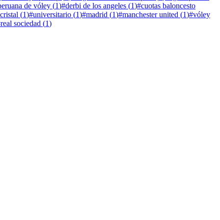
 peruana de vóley
(
1
)
#
derbi de los angeles
(
1
)
#
cuotas baloncesto
cristal
(
1
)
#
universitario
(
1
)
#
madrid
(
1
)
#
manchester united
(
1
)
#
vóley
#
real sociedad
(
1
)