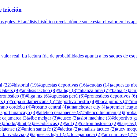
 fricción
 goles. El análisis histórico revela dónde suele estar el valor en las ap
a
or real. La lectura fría de probabilidades apunta a los saques de esqui
al
(
22
)
#
historial
(
19
)
#
apuestas deportivas
(
16
)
#
cuotas
(
14
)
#
apuestas nb
#
lakers
(
9
)
#
análisis táctico
(
8
)
#
la liga
(
8
)
#
alianza lima
(
7
)
#
bahia
(
7
)
#
cr
pronóstico
(
6
)
#
liga mx
(
6
)
#
apuestas perú
(
6
)
#
pronósticos deportivos
(
6
)
cs
(
5
)
#
copa sudamericana
(
5
)
#
deportivo riestra
(
4
)
#
boca juniors
(
4
)
#
mir
rano cordoba
(
4
)
#
rosario central
(
4
)
#
manchester city
(
4
)
#
premier leagu
#
sport huancayo
(
3
)
#
atletico paranaense
(
3
)
#
atletico tucuman
(
3
)
#
proba
c cajamarca
(
3
)
#
fbc melgar
(
3
)
#
cusco
(
3
)
#
slot machine
(
3
)
#
deportivo ga
3
)
#
bodø/glimt
(
3
)
#
estadísticas
(
2
)
#
adt
(
2
)
#
patron historico
(
2
)
#
tarjetas
(
platense
(
2
)
#
union santa fe
(
2
)
#
táctica
(
2
)
#
analisis tactico
(
2
)
#
ucv moq
nd. rivadavia
(
2
)
#
apuestas liga 1
(
2
)
#
fc cajamarca
(
2
)
#
am i in love
(
2
)
#