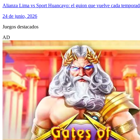
Alianza Lima vs Sport Huancayo: el guion que vuelve cada temporad
24 de junio, 2026
Juegos destacados
AD