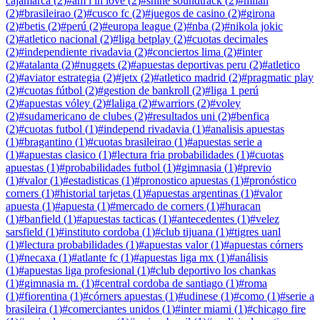
cajamarca
(
2
)
#
am i in love
(
2
)
#
shine soundtrack
(
2
)
#
milan
(
2
)
#
brasileirao
(
2
)
#
cusco fc
(
2
)
#
juegos de casino
(
2
)
#
girona
(
2
)
#
betis
(
2
)
#
perú
(
2
)
#
europa league
(
2
)
#
nba
(
2
)
#
nikola jokic
(
2
)
#
atletico nacional
(
2
)
#
liga betplay
(
2
)
#
cuotas decimales
(
2
)
#
independiente rivadavia
(
2
)
#
conciertos lima
(
2
)
#
inter
(
2
)
#
atalanta
(
2
)
#
nuggets
(
2
)
#
apuestas deportivas peru
(
2
)
#
atletico
(
2
)
#
aviator estrategia
(
2
)
#
jetx
(
2
)
#
atletico madrid
(
2
)
#
pragmatic play
(
2
)
#
cuotas fútbol
(
2
)
#
gestion de bankroll
(
2
)
#
liga 1 perú
(
2
)
#
apuestas vóley
(
2
)
#
laliga
(
2
)
#
warriors
(
2
)
#
voley
(
2
)
#
sudamericano de clubes
(
2
)
#
resultados uni
(
2
)
#
benfica
(
2
)
#
cuotas futbol
(
1
)
#
independ rivadavia
(
1
)
#
analisis apuestas
(
1
)
#
bragantino
(
1
)
#
cuotas brasileirao
(
1
)
#
apuestas serie a
(
1
)
#
apuestas clasico
(
1
)
#
lectura fria probabilidades
(
1
)
#
cuotas
apuestas
(
1
)
#
probabilidades futbol
(
1
)
#
gimnasia
(
1
)
#
previo
(
1
)
#
valor
(
1
)
#
estadisticas
(
1
)
#
pronostico apuestas
(
1
)
#
pronóstico
corners
(
1
)
#
historial tarjetas
(
1
)
#
apuestas argentinas
(
1
)
#
valor
apuesta
(
1
)
#
apuesta
(
1
)
#
mercado de corners
(
1
)
#
huracan
(
1
)
#
banfield
(
1
)
#
apuestas tacticas
(
1
)
#
antecedentes
(
1
)
#
velez
sarsfield
(
1
)
#
instituto cordoba
(
1
)
#
club tijuana
(
1
)
#
tigres uanl
(
1
)
#
lectura probabilidades
(
1
)
#
apuestas valor
(
1
)
#
apuestas córners
(
1
)
#
necaxa
(
1
)
#
atlante fc
(
1
)
#
apuestas liga mx
(
1
)
#
análisis
(
1
)
#
apuestas liga profesional
(
1
)
#
club deportivo los chankas
(
1
)
#
gimnasia m.
(
1
)
#
central cordoba de santiago
(
1
)
#
roma
(
1
)
#
fiorentina
(
1
)
#
córners apuestas
(
1
)
#
udinese
(
1
)
#
como
(
1
)
#
serie a
brasileira
(
1
)
#
comerciantes unidos
(
1
)
#
inter miami
(
1
)
#
chicago fire