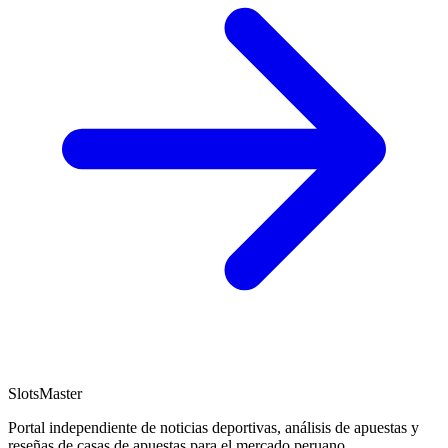
SlotsMaster
Portal independiente de noticias deportivas, análisis de apuestas y
reseñas de casas de apuestas para el mercado peruano.