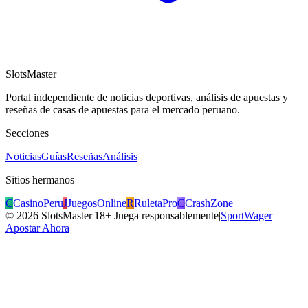
SlotsMaster
Portal independiente de noticias deportivas, análisis de apuestas y
reseñas de casas de apuestas para el mercado peruano.
Secciones
Noticias
Guías
Reseñas
Análisis
Sitios hermanos
C
CasinoPeru
J
JuegosOnline
R
RuletaPro
C
CrashZone
©
2026
SlotsMaster
|
18+ Juega responsablemente
|
SportWager
Apostar Ahora