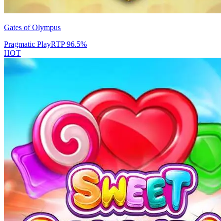
Gates of Olympus
Pragmatic Play
RTP
96.5
%
HOT