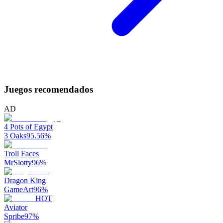
Juegos recomendados
AD
4 Pots of Egypt
3 Oaks
95.56
%
Troll Faces
MrSlotty
96
%
Dragon King
GameArt
96
%
HOT
Aviator
Spribe
97
%