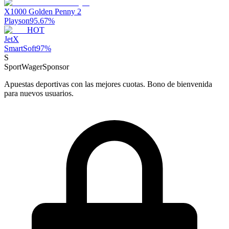
X1000 Golden Penny 2
Playson
95.67
%
HOT
JetX
SmartSoft
97
%
S
SportWager
Sponsor
Apuestas deportivas con las mejores cuotas. Bono de bienvenida
para nuevos usuarios.