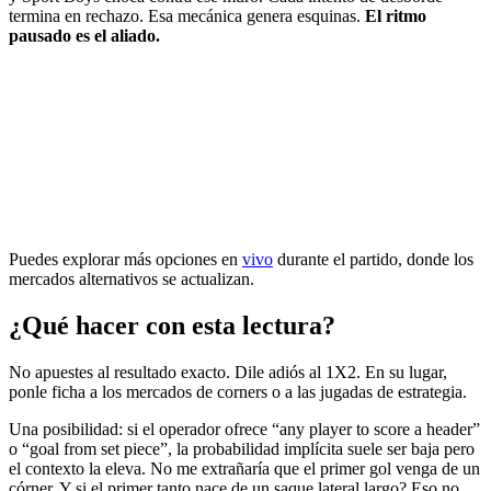
termina en rechazo. Esa mecánica genera esquinas.
El ritmo
pausado es el aliado.
Puedes explorar más opciones en
vivo
durante el partido, donde los
mercados alternativos se actualizan.
¿Qué hacer con esta lectura?
No apuestes al resultado exacto. Dile adiós al 1X2. En su lugar,
ponle ficha a los mercados de corners o a las jugadas de estrategia.
Una posibilidad: si el operador ofrece “any player to score a header”
o “goal from set piece”, la probabilidad implícita suele ser baja pero
el contexto la eleva. No me extrañaría que el primer gol venga de un
córner. Y si el primer tanto nace de un saque lateral largo? Eso no