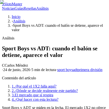
S
SlotsMaster
Noticias
Guías
Reseñas
Análisis
Inicio
›
Análisis
›
Sport Boys vs ADT: cuando el balón se detiene, aparece el
valor
Análisis
Sport Boys vs ADT: cuando el balón se
detiene, aparece el valor
C
Carlos Méndez
·
24 de junio, 2026
·
5 min
de lectura
·
sport boys
adt
primera división
Contenido del artículo
1.
¿Por qué el 1X2 falla aquí?
2.
¿Dónde se decide realmente este partido?
3.
El mercado que sí respira
4.
¿Qué hacer con esta lectura?
Sport Boys y ADT se miden en la fecha. El mercado 1X2 no ofrece