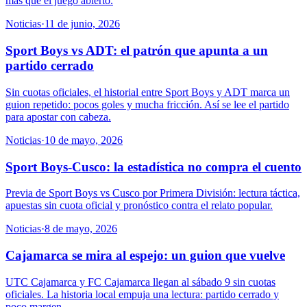
más que el juego abierto.
Noticias
·
11 de junio, 2026
Sport Boys vs ADT: el patrón que apunta a un
partido cerrado
Sin cuotas oficiales, el historial entre Sport Boys y ADT marca un
guion repetido: pocos goles y mucha fricción. Así se lee el partido
para apostar con cabeza.
Noticias
·
10 de mayo, 2026
Sport Boys-Cusco: la estadística no compra el cuento
Previa de Sport Boys vs Cusco por Primera División: lectura táctica,
apuestas sin cuota oficial y pronóstico contra el relato popular.
Noticias
·
8 de mayo, 2026
Cajamarca se mira al espejo: un guion que vuelve
UTC Cajamarca y FC Cajamarca llegan al sábado 9 sin cuotas
oficiales. La historia local empuja una lectura: partido cerrado y
poco margen.