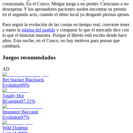
corazonada. En el Cusco, Melgar juega a no perder. Cienciano a no
desesperar. Y los apostadores pacientes suelen encontrar su premio
en el segundo acto, cuando el ritmo local ya desgastó piernas ajenas.
Para seguir la evolución de las cuotas en tiempo real, conviene tener
a mano la
página del partido
y comparar lo que el mercado dice con
lo que el historial muestra. Porque el libreto está escrito desde hace
años. Esta noche, en el Cusco, no hay motivos para pensar que
cambiará.
Juegos recomendados
AD
Bet Stacker Blackjack
Evolution
99
%
Totally Hot
BGaming
97.21
%
Insurance Baccarat
Evolution
97
%
Wild Dolphin