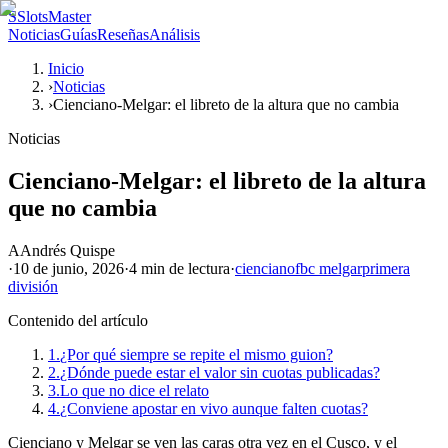
S
SlotsMaster
Noticias
Guías
Reseñas
Análisis
Inicio
›
Noticias
›
Cienciano-Melgar: el libreto de la altura que no cambia
Noticias
Cienciano-Melgar: el libreto de la altura
que no cambia
A
Andrés Quispe
·
10 de junio, 2026
·
4 min
de lectura
·
cienciano
fbc melgar
primera
división
Contenido del artículo
1.
¿Por qué siempre se repite el mismo guion?
2.
¿Dónde puede estar el valor sin cuotas publicadas?
3.
Lo que no dice el relato
4.
¿Conviene apostar en vivo aunque falten cuotas?
Cienciano y Melgar se ven las caras otra vez en el Cusco, y el