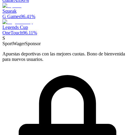
GameArt
96
%
Squeak
G Games
96.41
%
Legends Cup
OneTouch
96.11
%
S
SportWager
Sponsor
Apuestas deportivas con las mejores cuotas. Bono de bienvenida
para nuevos usuarios.