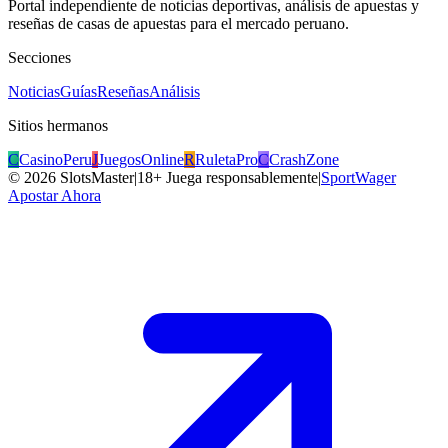
Portal independiente de noticias deportivas, análisis de apuestas y
reseñas de casas de apuestas para el mercado peruano.
Secciones
Noticias
Guías
Reseñas
Análisis
Sitios hermanos
C
CasinoPeru
J
JuegosOnline
R
RuletaPro
C
CrashZone
©
2026
SlotsMaster
|
18+ Juega responsablemente
|
SportWager
Apostar Ahora