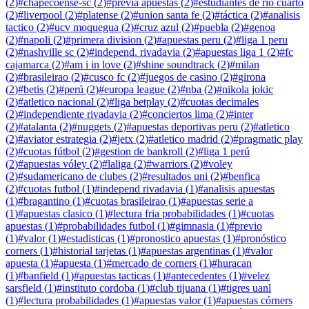
(
2
)
#
chapecoense-sc
(
2
)
#
previa apuestas
(
2
)
#
estudiantes de rio cuarto
(
2
)
#
liverpool
(
2
)
#
platense
(
2
)
#
union santa fe
(
2
)
#
táctica
(
2
)
#
analisis
tactico
(
2
)
#
ucv moquegua
(
2
)
#
cruz azul
(
2
)
#
puebla
(
2
)
#
genoa
(
2
)
#
napoli
(
2
)
#
primera division
(
2
)
#
apuestas peru
(
2
)
#
liga 1 peru
(
2
)
#
nashville sc
(
2
)
#
independ. rivadavia
(
2
)
#
apuestas liga 1
(
2
)
#
fc
cajamarca
(
2
)
#
am i in love
(
2
)
#
shine soundtrack
(
2
)
#
milan
(
2
)
#
brasileirao
(
2
)
#
cusco fc
(
2
)
#
juegos de casino
(
2
)
#
girona
(
2
)
#
betis
(
2
)
#
perú
(
2
)
#
europa league
(
2
)
#
nba
(
2
)
#
nikola jokic
(
2
)
#
atletico nacional
(
2
)
#
liga betplay
(
2
)
#
cuotas decimales
(
2
)
#
independiente rivadavia
(
2
)
#
conciertos lima
(
2
)
#
inter
(
2
)
#
atalanta
(
2
)
#
nuggets
(
2
)
#
apuestas deportivas peru
(
2
)
#
atletico
(
2
)
#
aviator estrategia
(
2
)
#
jetx
(
2
)
#
atletico madrid
(
2
)
#
pragmatic play
(
2
)
#
cuotas fútbol
(
2
)
#
gestion de bankroll
(
2
)
#
liga 1 perú
(
2
)
#
apuestas vóley
(
2
)
#
laliga
(
2
)
#
warriors
(
2
)
#
voley
(
2
)
#
sudamericano de clubes
(
2
)
#
resultados uni
(
2
)
#
benfica
(
2
)
#
cuotas futbol
(
1
)
#
independ rivadavia
(
1
)
#
analisis apuestas
(
1
)
#
bragantino
(
1
)
#
cuotas brasileirao
(
1
)
#
apuestas serie a
(
1
)
#
apuestas clasico
(
1
)
#
lectura fria probabilidades
(
1
)
#
cuotas
apuestas
(
1
)
#
probabilidades futbol
(
1
)
#
gimnasia
(
1
)
#
previo
(
1
)
#
valor
(
1
)
#
estadisticas
(
1
)
#
pronostico apuestas
(
1
)
#
pronóstico
corners
(
1
)
#
historial tarjetas
(
1
)
#
apuestas argentinas
(
1
)
#
valor
apuesta
(
1
)
#
apuesta
(
1
)
#
mercado de corners
(
1
)
#
huracan
(
1
)
#
banfield
(
1
)
#
apuestas tacticas
(
1
)
#
antecedentes
(
1
)
#
velez
sarsfield
(
1
)
#
instituto cordoba
(
1
)
#
club tijuana
(
1
)
#
tigres uanl
(
1
)
#
lectura probabilidades
(
1
)
#
apuestas valor
(
1
)
#
apuestas córners