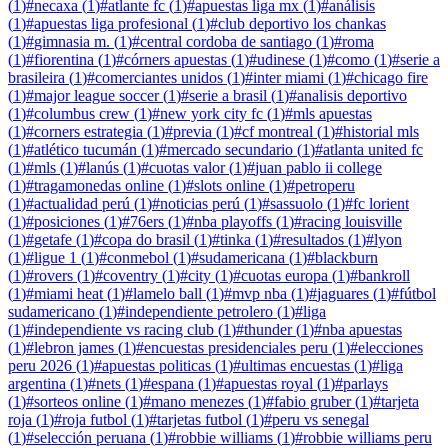
(
1
)
#
necaxa
(
1
)
#
atlante fc
(
1
)
#
apuestas liga mx
(
1
)
#
análisis
(
1
)
#
apuestas liga profesional
(
1
)
#
club deportivo los chankas
(
1
)
#
gimnasia m.
(
1
)
#
central cordoba de santiago
(
1
)
#
roma
(
1
)
#
fiorentina
(
1
)
#
córners apuestas
(
1
)
#
udinese
(
1
)
#
como
(
1
)
#
serie a
brasileira
(
1
)
#
comerciantes unidos
(
1
)
#
inter miami
(
1
)
#
chicago fire
(
1
)
#
major league soccer
(
1
)
#
serie a brasil
(
1
)
#
analisis deportivo
(
1
)
#
columbus crew
(
1
)
#
new york city fc
(
1
)
#
mls apuestas
(
1
)
#
corners estrategia
(
1
)
#
previa
(
1
)
#
cf montreal
(
1
)
#
historial mls
(
1
)
#
atlético tucumán
(
1
)
#
mercado secundario
(
1
)
#
atlanta united fc
(
1
)
#
mls
(
1
)
#
lanús
(
1
)
#
cuotas valor
(
1
)
#
juan pablo ii college
(
1
)
#
tragamonedas online
(
1
)
#
slots online
(
1
)
#
petroperu
(
1
)
#
actualidad perú
(
1
)
#
noticias perú
(
1
)
#
sassuolo
(
1
)
#
fc lorient
(
1
)
#
posiciones
(
1
)
#
76ers
(
1
)
#
nba playoffs
(
1
)
#
racing louisville
(
1
)
#
getafe
(
1
)
#
copa do brasil
(
1
)
#
tinka
(
1
)
#
resultados
(
1
)
#
lyon
(
1
)
#
ligue 1
(
1
)
#
conmebol
(
1
)
#
sudamericana
(
1
)
#
blackburn
(
1
)
#
rovers
(
1
)
#
coventry
(
1
)
#
city
(
1
)
#
cuotas europa
(
1
)
#
bankroll
(
1
)
#
miami heat
(
1
)
#
lamelo ball
(
1
)
#
mvp nba
(
1
)
#
jaguares
(
1
)
#
fútbol
sudamericano
(
1
)
#
independiente petrolero
(
1
)
#
liga
(
1
)
#
independiente vs racing club
(
1
)
#
thunder
(
1
)
#
nba apuestas
(
1
)
#
lebron james
(
1
)
#
encuestas presidenciales peru
(
1
)
#
elecciones
peru 2026
(
1
)
#
apuestas politicas
(
1
)
#
ultimas encuestas
(
1
)
#
liga
argentina
(
1
)
#
nets
(
1
)
#
espana
(
1
)
#
apuestas royal
(
1
)
#
parlays
(
1
)
#
sorteos online
(
1
)
#
mano menezes
(
1
)
#
fabio gruber
(
1
)
#
tarjeta
roja
(
1
)
#
roja futbol
(
1
)
#
tarjetas futbol
(
1
)
#
peru vs senegal
(
1
)
#
selección peruana
(
1
)
#
robbie williams
(
1
)
#
robbie williams peru