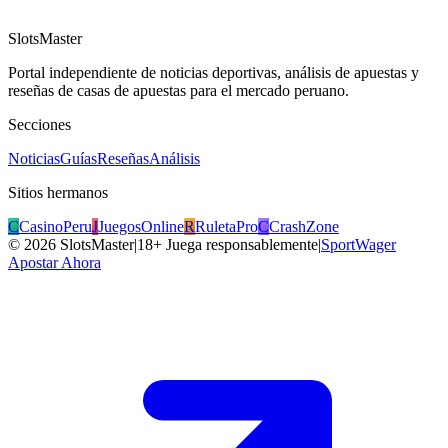
SlotsMaster
Portal independiente de noticias deportivas, análisis de apuestas y
reseñas de casas de apuestas para el mercado peruano.
Secciones
Noticias
Guías
Reseñas
Análisis
Sitios hermanos
C
CasinoPeru
J
JuegosOnline
R
RuletaPro
C
CrashZone
©
2026
SlotsMaster
|
18+ Juega responsablemente
|
SportWager
Apostar Ahora