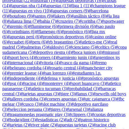
profesional
(
22
)
#
historial
(
19
)
#
apuestas deportivas
(
16
)
#
cuotas
(
14
)
#
apuestas nba
(
14
)
#
apuestas
(
13
)
#
liga 1
(
11
)
#
champions league
(
11
)
#
apuestas en vivo
(
10
)
#
apuestas corners
(
9
)
#
barcelona
(
9
)
#
botafogo
(
9
)
#
santos
(
9
)
#
lakers
(
9
)
#
análisis táctico
(
8
)
#
la liga
(
8
)
#
alianza lima
(
7
)
#
bahia
(
7
)
#
cruzeiro
(
7
)
#
coritiba
(
7
)
#
sportwager
(
7
)
#
gremio
(
6
)
#
fluminense
(
6
)
#
primera división
(
6
)
#
sao paulo
(
6
)
#
corinthians
(
6
)
#
flamengo
(
6
)
#
pronóstico
(
6
)
#
liga mx
(
6
)
#
apuestas perú
(
6
)
#
pronósticos deportivos
(
6
)
#
casino online
(
6
)
#
ecuabet
(
6
)
#
peru
(
6
)
#
rb bragantino
(
5
)
#
atletico-mg
(
5
)
#
real
madrid
(
5
)
#
palmeiras
(
5
)
#
aldosivi
(
5
)
#
cienciano
(
5
)
#
celtics
(
5
)
#
copa
sudamericana
(
5
)
#
deportivo riestra
(
4
)
#
boca juniors
(
4
)
#
mirassol
(
4
)
#
sport boys
(
4
)
#
corners
(
4
)
#
sarmiento junin
(
4
)
#
argentinos jrs
(
4
)
#
internacional
(
4
)
#
vitoria
(
4
)
#
vasco da gama
(
4
)
#
remo
(
4
)
#
belgrano cordoba
(
4
)
#
rosario central
(
4
)
#
manchester city
(
4
)
#
premier league
(
4
)
#
san lorenzo
(
4
)
#
estudiantes l.p.
(
4
)
#
independiente
(
4
)
#
defensa y justicia
(
4
)
#
pronóstico apuestas
(
4
)
#
psg
(
4
)
#
racing
(
4
)
#
monterrey
(
4
)
#
sport huancayo
(
3
)
#
atletico
paranaense
(
3
)
#
atletico tucuman
(
3
)
#
probabilidad
(
3
)
#
barracas
central
(
3
)
#
tarjetas apuestas
(
3
)
#
tigre
(
3
)
#
lanus
(
3
)
#
newells old boys
(
3
)
#
talleres cordoba
(
3
)
#
corners apuestas
(
3
)
#
utc cajamarca
(
3
)
#
fbc
melgar
(
3
)
#
cusco
(
3
)
#
slot machine
(
3
)
#
deportivo garcilaso
(
3
)
#
seleccion peruana
(
3
)
#
tigres
(
3
)
#
arsenal
(
3
)
#
alianza
(
3
)
#
tragamonedas pragmatic play
(
3
)
#
clippers
(
3
)
#
cuotas deportivas
(
3
)
#
bodø/glimt
(
3
)
#
estadísticas
(
2
)
#
adt
(
2
)
#
patron historico
(
2
)
#
tarjetas
(
2
)
#
river plate
(
2
)
#
apuestas tarjetas
(
2
)
#
racing club