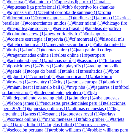
(
1
)
#
necaxa
(
1
)
#
atlante fc
(
1
)
#
apuestas liga mx
(
1
)
#
análisis
(
1
)
#
apuestas liga profesional
(
1
)
#
club deportivo los chankas
(
1
)
#
gimnasia m.
(
1
)
#
central cordoba de santiago
(
1
)
#
roma
(
1
)
#
fiorentina
(
1
)
#
córners apuestas
(
1
)
#
udinese
(
1
)
#
como
(
1
)
#
serie a
brasileira
(
1
)
#
comerciantes unidos
(
1
)
#
inter miami
(
1
)
#
chicago fire
(
1
)
#
major league soccer
(
1
)
#
serie a brasil
(
1
)
#
analisis deportivo
(
1
)
#
columbus crew
(
1
)
#
new york city fc
(
1
)
#
mls apuestas
(
1
)
#
corners estrategia
(
1
)
#
previa
(
1
)
#
cf montreal
(
1
)
#
historial mls
(
1
)
#
atlético tucumán
(
1
)
#
mercado secundario
(
1
)
#
atlanta united fc
(
1
)
#
mls
(
1
)
#
lanús
(
1
)
#
cuotas valor
(
1
)
#
juan pablo ii college
(
1
)
#
tragamonedas online
(
1
)
#
slots online
(
1
)
#
petroperu
(
1
)
#
actualidad perú
(
1
)
#
noticias perú
(
1
)
#
sassuolo
(
1
)
#
fc lorient
(
1
)
#
posiciones
(
1
)
#
76ers
(
1
)
#
nba playoffs
(
1
)
#
racing louisville
(
1
)
#
getafe
(
1
)
#
copa do brasil
(
1
)
#
tinka
(
1
)
#
resultados
(
1
)
#
lyon
(
1
)
#
ligue 1
(
1
)
#
conmebol
(
1
)
#
sudamericana
(
1
)
#
blackburn
(
1
)
#
rovers
(
1
)
#
coventry
(
1
)
#
city
(
1
)
#
cuotas europa
(
1
)
#
bankroll
(
1
)
#
miami heat
(
1
)
#
lamelo ball
(
1
)
#
mvp nba
(
1
)
#
jaguares
(
1
)
#
fútbol
sudamericano
(
1
)
#
independiente petrolero
(
1
)
#
liga
(
1
)
#
independiente vs racing club
(
1
)
#
thunder
(
1
)
#
nba apuestas
(
1
)
#
lebron james
(
1
)
#
encuestas presidenciales peru
(
1
)
#
elecciones
peru 2026
(
1
)
#
apuestas politicas
(
1
)
#
ultimas encuestas
(
1
)
#
liga
argentina
(
1
)
#
nets
(
1
)
#
espana
(
1
)
#
apuestas royal
(
1
)
#
parlays
(
1
)
#
sorteos online
(
1
)
#
mano menezes
(
1
)
#
fabio gruber
(
1
)
#
tarjeta
roja
(
1
)
#
roja futbol
(
1
)
#
tarjetas futbol
(
1
)
#
peru vs senegal
(
1
)
#
selección peruana
(
1
)
#
robbie williams
(
1
)
#
robbie williams peru