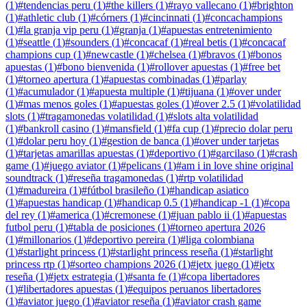
(
1
)
#
tendencias peru
(
1
)
#
the killers
(
1
)
#
rayo vallecano
(
1
)
#
brighton
(
1
)
#
athletic club
(
1
)
#
córners
(
1
)
#
cincinnati
(
1
)
#
concachampions
(
1
)
#
la granja vip peru
(
1
)
#
granja
(
1
)
#
apuestas entretenimiento
(
1
)
#
seattle
(
1
)
#
sounders
(
1
)
#
concacaf
(
1
)
#
real betis
(
1
)
#
concacaf
champions cup
(
1
)
#
newcastle
(
1
)
#
chelsea
(
1
)
#
bravos
(
1
)
#
bonos
apuestas
(
1
)
#
bono bienvenida
(
1
)
#
rollover apuestas
(
1
)
#
free bet
(
1
)
#
torneo apertura
(
1
)
#
apuestas combinadas
(
1
)
#
parlay
(
1
)
#
acumulador
(
1
)
#
apuesta multiple
(
1
)
#
tijuana
(
1
)
#
over under
(
1
)
#
mas menos goles
(
1
)
#
apuestas goles
(
1
)
#
over 2.5
(
1
)
#
volatilidad
slots
(
1
)
#
tragamonedas volatilidad
(
1
)
#
slots alta volatilidad
(
1
)
#
bankroll casino
(
1
)
#
mansfield
(
1
)
#
fa cup
(
1
)
#
precio dolar peru
(
1
)
#
dolar peru hoy
(
1
)
#
gestion de banca
(
1
)
#
over under tarjetas
(
1
)
#
tarjetas amarillas apuestas
(
1
)
#
deportivo
(
1
)
#
garcilaso
(
1
)
#
crash
game
(
1
)
#
juego aviator
(
1
)
#
pelicans
(
1
)
#
am i in love shine original
soundtrack
(
1
)
#
reseña tragamonedas
(
1
)
#
rtp volatilidad
(
1
)
#
madureira
(
1
)
#
fútbol brasileño
(
1
)
#
handicap asiatico
(
1
)
#
apuestas handicap
(
1
)
#
handicap 0.5
(
1
)
#
handicap -1
(
1
)
#
copa
del rey
(
1
)
#
america
(
1
)
#
cremonese
(
1
)
#
juan pablo ii
(
1
)
#
apuestas
futbol peru
(
1
)
#
tabla de posiciones
(
1
)
#
torneo apertura 2026
(
1
)
#
millonarios
(
1
)
#
deportivo pereira
(
1
)
#
liga colombiana
(
1
)
#
starlight princess
(
1
)
#
starlight princess reseña
(
1
)
#
starlight
princess rtp
(
1
)
#
sorteo champions 2026
(
1
)
#
jetx juego
(
1
)
#
jetx
reseña
(
1
)
#
jetx estrategia
(
1
)
#
santa fe
(
1
)
#
copa libertadores
(
1
)
#
libertadores apuestas
(
1
)
#
equipos peruanos libertadores
(
1
)
#
aviator juego
(
1
)
#
aviator reseña
(
1
)
#
aviator crash game