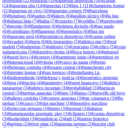
profesional
(
22
)
#
historial
(
19
)
#
apuestas deportivas
(
16
)
#
cuotas
(
14
)
#
apuestas nba
(
14
)
#
apuestas
(
13
)
#
liga 1
(
11
)
#
champions league
(
11
)
#
apuestas en vivo
(
10
)
#
apuestas corners
(
9
)
#
barcelona
(
9
)
#
botafogo
(
9
)
#
santos
(
9
)
#
lakers
(
9
)
#
análisis táctico
(
8
)
#
la liga
(
8
)
#
alianza lima
(
7
)
#
bahia
(
7
)
#
cruzeiro
(
7
)
#
coritiba
(
7
)
#
sportwager
(
7
)
#
gremio
(
6
)
#
fluminense
(
6
)
#
primera división
(
6
)
#
sao paulo
(
6
)
#
corinthians
(
6
)
#
flamengo
(
6
)
#
pronóstico
(
6
)
#
liga mx
(
6
)
#
apuestas perú
(
6
)
#
pronósticos deportivos
(
6
)
#
casino online
(
6
)
#
ecuabet
(
6
)
#
peru
(
6
)
#
rb bragantino
(
5
)
#
atletico-mg
(
5
)
#
real
madrid
(
5
)
#
palmeiras
(
5
)
#
aldosivi
(
5
)
#
cienciano
(
5
)
#
celtics
(
5
)
#
copa
sudamericana
(
5
)
#
deportivo riestra
(
4
)
#
boca juniors
(
4
)
#
mirassol
(
4
)
#
sport boys
(
4
)
#
corners
(
4
)
#
sarmiento junin
(
4
)
#
argentinos jrs
(
4
)
#
internacional
(
4
)
#
vitoria
(
4
)
#
vasco da gama
(
4
)
#
remo
(
4
)
#
belgrano cordoba
(
4
)
#
rosario central
(
4
)
#
manchester city
(
4
)
#
premier league
(
4
)
#
san lorenzo
(
4
)
#
estudiantes l.p.
(
4
)
#
independiente
(
4
)
#
defensa y justicia
(
4
)
#
pronóstico apuestas
(
4
)
#
psg
(
4
)
#
racing
(
4
)
#
monterrey
(
4
)
#
sport huancayo
(
3
)
#
atletico
paranaense
(
3
)
#
atletico tucuman
(
3
)
#
probabilidad
(
3
)
#
barracas
central
(
3
)
#
tarjetas apuestas
(
3
)
#
tigre
(
3
)
#
lanus
(
3
)
#
newells old boys
(
3
)
#
talleres cordoba
(
3
)
#
corners apuestas
(
3
)
#
utc cajamarca
(
3
)
#
fbc
melgar
(
3
)
#
cusco
(
3
)
#
slot machine
(
3
)
#
deportivo garcilaso
(
3
)
#
seleccion peruana
(
3
)
#
tigres
(
3
)
#
arsenal
(
3
)
#
alianza
(
3
)
#
tragamonedas pragmatic play
(
3
)
#
clippers
(
3
)
#
cuotas deportivas
(
3
)
#
bodø/glimt
(
3
)
#
estadísticas
(
2
)
#
adt
(
2
)
#
patron historico
(
2
)
#
tarjetas
(
2
)
#
river plate
(
2
)
#
apuestas tarjetas
(
2
)
#
racing club