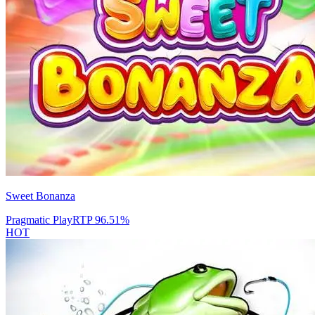
Sweet Bonanza
Pragmatic Play
RTP
96.51
%
HOT