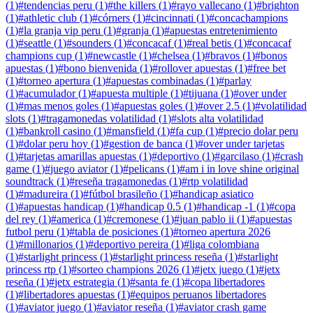
(
1
)
#
tendencias peru
(
1
)
#
the killers
(
1
)
#
rayo vallecano
(
1
)
#
brighton
(
1
)
#
athletic club
(
1
)
#
córners
(
1
)
#
cincinnati
(
1
)
#
concachampions
(
1
)
#
la granja vip peru
(
1
)
#
granja
(
1
)
#
apuestas entretenimiento
(
1
)
#
seattle
(
1
)
#
sounders
(
1
)
#
concacaf
(
1
)
#
real betis
(
1
)
#
concacaf
champions cup
(
1
)
#
newcastle
(
1
)
#
chelsea
(
1
)
#
bravos
(
1
)
#
bonos
apuestas
(
1
)
#
bono bienvenida
(
1
)
#
rollover apuestas
(
1
)
#
free bet
(
1
)
#
torneo apertura
(
1
)
#
apuestas combinadas
(
1
)
#
parlay
(
1
)
#
acumulador
(
1
)
#
apuesta multiple
(
1
)
#
tijuana
(
1
)
#
over under
(
1
)
#
mas menos goles
(
1
)
#
apuestas goles
(
1
)
#
over 2.5
(
1
)
#
volatilidad
slots
(
1
)
#
tragamonedas volatilidad
(
1
)
#
slots alta volatilidad
(
1
)
#
bankroll casino
(
1
)
#
mansfield
(
1
)
#
fa cup
(
1
)
#
precio dolar peru
(
1
)
#
dolar peru hoy
(
1
)
#
gestion de banca
(
1
)
#
over under tarjetas
(
1
)
#
tarjetas amarillas apuestas
(
1
)
#
deportivo
(
1
)
#
garcilaso
(
1
)
#
crash
game
(
1
)
#
juego aviator
(
1
)
#
pelicans
(
1
)
#
am i in love shine original
soundtrack
(
1
)
#
reseña tragamonedas
(
1
)
#
rtp volatilidad
(
1
)
#
madureira
(
1
)
#
fútbol brasileño
(
1
)
#
handicap asiatico
(
1
)
#
apuestas handicap
(
1
)
#
handicap 0.5
(
1
)
#
handicap -1
(
1
)
#
copa
del rey
(
1
)
#
america
(
1
)
#
cremonese
(
1
)
#
juan pablo ii
(
1
)
#
apuestas
futbol peru
(
1
)
#
tabla de posiciones
(
1
)
#
torneo apertura 2026
(
1
)
#
millonarios
(
1
)
#
deportivo pereira
(
1
)
#
liga colombiana
(
1
)
#
starlight princess
(
1
)
#
starlight princess reseña
(
1
)
#
starlight
princess rtp
(
1
)
#
sorteo champions 2026
(
1
)
#
jetx juego
(
1
)
#
jetx
reseña
(
1
)
#
jetx estrategia
(
1
)
#
santa fe
(
1
)
#
copa libertadores
(
1
)
#
libertadores apuestas
(
1
)
#
equipos peruanos libertadores
(
1
)
#
aviator juego
(
1
)
#
aviator reseña
(
1
)
#
aviator crash game