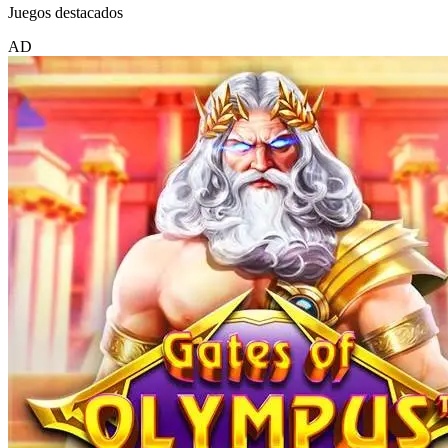
Juegos destacados
AD