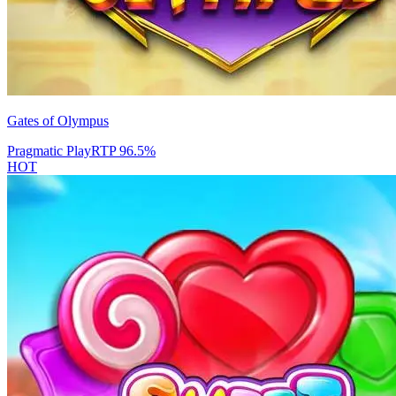
Gates of Olympus
Pragmatic Play
RTP
96.5
%
HOT