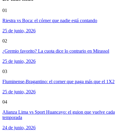
01
Riestra vs Boca: el córner que nadie está contando
25 de junio, 2026
02
¿Gremio favorito? La cuota dice lo contrario en Mirassol
25 de junio, 2026
03
Fluminense-Bragantino: el corner que paga más que el 1X2
25 de junio, 2026
04
Alianza Lima vs Sport Huancayo: el guion que vuelve cada
temporada
24 de junio, 2026