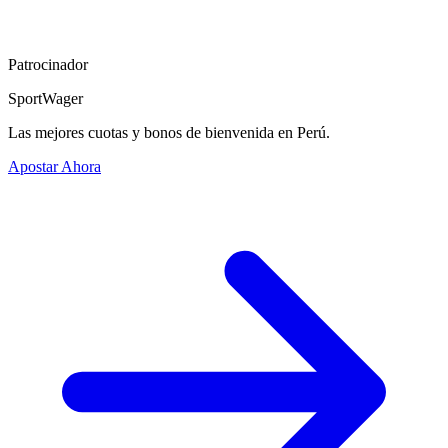
Patrocinador
SportWager
Las mejores cuotas y bonos de bienvenida en Perú.
Apostar Ahora